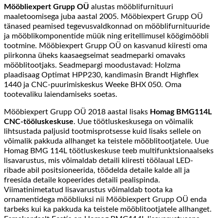
Mööbliexpert Grupp OÜ
alustas mööblifurnituuri
maaletoomisega juba aastal 2005. Mööbiexpert Grupp OÜ
tänased peamised tegevusvaldkonnad on mööblifurnituuride
ja mööblikomponentide müük ning eritellimusel köögimööbli
tootmine. Mööbiexpert Grupp OÜ on kasvanud kiiresti oma
piirkonna üheks kaasaegseimat seadmeparki omavaks
mööblitootjaks. Seadmepargi moodustavad: Holzma
plaadisaag Optimat HPP230, kandimasin Brandt Highflex
1440 ja CNC-puurimiskeskus Weeke BHX 050. Oma
tootevaliku laiendamiseks soetas.
Mööbiexpert Grupp OÜ 2018 aastal lisaks
Homag BMG114L
CNC-tööluskeskuse
. Uue töötluskeskusega on võimalik
lihtsustada paljusid tootmisprotsesse kuid lisaks sellele on
võimalik pakkuda allhanget ka teistele mööblitootjatele. Uue
Homag BMG 114L töötluskeskuse teeb multifunktsionaalseks
lisavarustus, mis võimaldab detaili kiiresti töölaual LED-
ribade abil positsioneerida, töödelda detaile kalde all ja
freesida detaile kopeerides detaili pealispinda.
Viimatinimetatud lisavarustus võimaldab toota ka
ornamentidega mööbliuksi nii Mööbiexpert Grupp OÜ enda
tarbeks kui ka pakkuda ka teistele mööblitootjatele allhanget.