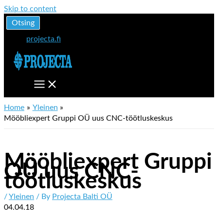
Skip to content
Otsing
projecta.fi
Home
Yleinen
Mööbliexpert Gruppi OÜ uus CNC-töötluskeskus
Mööbliexpert Gruppi
OÜ uus CNC-
töötluskeskus
/
Yleinen
/ By
Projecta Balti OÜ
04.04.18