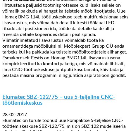
lihtsustada paljusid tootmisprotsesse kuid lisaks sellele on
võimalik pakkuda allhanget ka teistele mööblitootjatele. Uue
Homag BMG 114L töötluskeskuse teeb multifunktsionaalseks
lisavarustus, mis võimaldab detaili kiiresti töölaual LED-
ribade abil positsioneerida, töödelda detaile kalde all ja
freesida detaile kopeerides detaili pealispinda.
Viimatinimetatud lisavarustus võimaldab toota ka
ornamentidega mööbliuksi nii Mööbiexpert Grupp OÜ enda
tarbeks kui ka pakkuda ka teistele mööblitootjatele allhanget.
Esmakordselt Eestis on Homag BMG114L lisavarustusena
komplekteeritud ka komfortpaketiga, mis võimaldab lihtsalt,
ilma CNC-töötluskeskuse juhtpulti kasutamata, käivitada ja
peatada masina programmi ning juhtida
aspiratsioonigondlit
.
Elumatec SBZ-122/75 – uus 5-teljeline CNC-
töötlemiskeskus
28-02-2017
Elumatec on turule toonud uue kompaktse 5-teljelise CNC-
töötlemiskeskuse SBZ-122/75, mis on SBZ 122 mudeliseeria