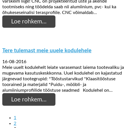
värskeim liige! CNC on projekteeritud uste ja akende
tootmiseks ning töödelda saab nii alumiinium, pvc- kui ka
õhukeseseinalisi terasprofiile. CNC võimaldab…
Loe rohkem…
Tere tulemast meie uuele kodulehele
16-08-2016
Meie uuelt kodulehelt leiate varasemast laiema tootevaliku ja
mugavama kasutuskeskkonna. Uuel kodulehel on kajastatud
järgnevad tootegrupid: *Tööstustarvikud *Klaasitööstuse
toorained ja materjalid *Puidu-, mööbli- ja
alumiiniumprofiilide tööstuse seadmed Kodulehel on…
Loe rohkem…
1
2