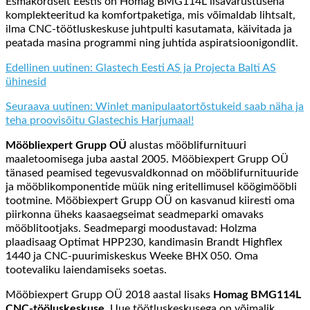
Esmakordselt Eestis on Homag BMG114L lisavarustusena
komplekteeritud ka komfortpaketiga, mis võimaldab lihtsalt,
ilma CNC-töötluskeskuse juhtpulti kasutamata, käivitada ja
peatada masina programmi ning juhtida
aspiratsioonigondlit
.
Edellinen uutinen: Glastech Eesti AS ja Projecta Balti AS
ühinesid
Seuraava uutinen: Winlet manipulaatortõstukeid saab näha ja
teha proovisõitu Glastechis Harjumaal!
Mööbliexpert Grupp OÜ
alustas mööblifurnituuri
maaletoomisega juba aastal 2005. Mööbiexpert Grupp OÜ
tänased peamised tegevusvaldkonnad on mööblifurnituuride
ja mööblikomponentide müük ning eritellimusel köögimööbli
tootmine. Mööbiexpert Grupp OÜ on kasvanud kiiresti oma
piirkonna üheks kaasaegseimat seadmeparki omavaks
mööblitootjaks. Seadmepargi moodustavad: Holzma
plaadisaag Optimat HPP230, kandimasin Brandt Highflex
1440 ja CNC-puurimiskeskus Weeke BHX 050. Oma
tootevaliku laiendamiseks soetas.
Mööbiexpert Grupp OÜ 2018 aastal lisaks
Homag BMG114L
CNC-tööluskeskuse
. Uue töötluskeskusega on võimalik