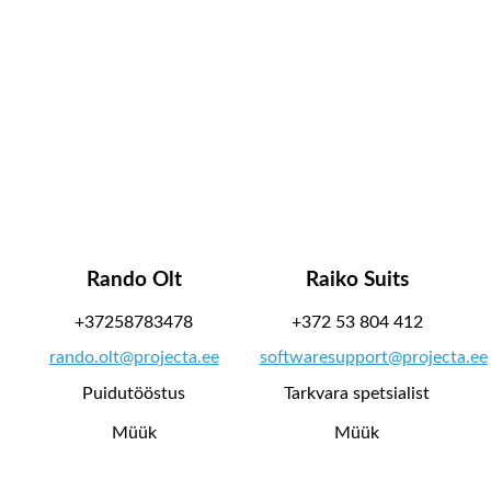
Rando Olt
Raiko Suits
+37258783478
+372 53 804 412
rando.olt@projecta.ee
softwaresupport@projecta.ee
Puidutööstus
Tarkvara spetsialist
Müük
Müük