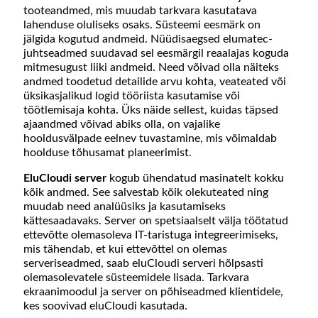
tooteandmed, mis muudab tarkvara kasutatava
lahenduse oluliseks osaks. Süsteemi eesmärk on
jälgida kogutud andmeid. Nüüdisaegsed elumatec-
juhtseadmed suudavad sel eesmärgil reaalajas koguda
mitmesugust liiki andmeid. Need võivad olla näiteks
andmed toodetud detailide arvu kohta, veateated või
üksikasjalikud logid tööriista kasutamise või
töötlemisaja kohta. Üks näide sellest, kuidas täpsed
ajaandmed võivad abiks olla, on vajalike
hooldusvälpade eelnev tuvastamine, mis võimaldab
hoolduse tõhusamat planeerimist.
EluCloudi server
kogub ühendatud masinatelt kokku
kõik andmed. See salvestab kõik olekuteated ning
muudab need analüüsiks ja kasutamiseks
kättesaadavaks. Server on spetsiaalselt välja töötatud
ettevõtte olemasoleva IT-taristuga integreerimiseks,
mis tähendab, et kui ettevõttel on olemas
serveriseadmed, saab eluCloudi serveri hõlpsasti
olemasolevatele süsteemidele lisada. Tarkvara
ekraanimoodul ja server on põhiseadmed klientidele,
kes soovivad eluCloudi kasutada.