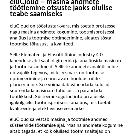
eluCloud – masina andmete
töötlemine otsuste jaoks olulise
teabe saamiseks
eluCloud on tööstustarkvara, mis toetab protsesse
nagu masina andmete kogumine, tootmisprotsessi
analüüs ja tootmise optimeerimine, aidates tõsta
tootmise tõhusust ja kvaliteeti.
Selle Elumateci ja Elusofti ühine Industry 4.0
lahenduse abil saab digiteerida ja analüüsida masinate
ja tootmise andmeid. Selliste andmete analüüsimine
on vajalik tegevus, mille eesmärk on tootmise
optimeerimine ja ennetavate hooldustööde
planeerimine. See võimaldab vähendada kulusid,
suurendada masinate tõhusust ja parandada
tootlikkust. Süsteemi kogutud info on aluseks
igakülgseks tootmisprotsessi analüüs, mis toetab
kvaliteedi- ja efektiivsuse eesmärke.
eluCloud salvestab masina ja tootmise andmed
süsteemide töötamise ajal. Masina andmete kogumine
aitab tagada, et kõik olulised tootmisnäitajad on