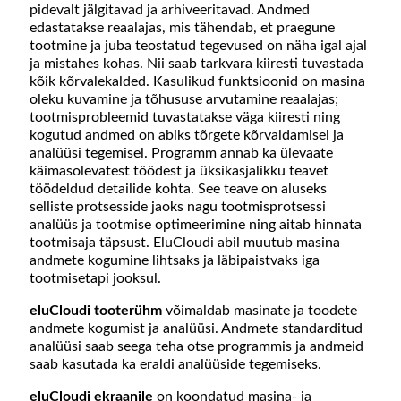
pidevalt jälgitavad ja arhiveeritavad. Andmed
edastatakse reaalajas, mis tähendab, et praegune
tootmine ja juba teostatud tegevused on näha igal ajal
ja mistahes kohas. Nii saab tarkvara kiiresti tuvastada
kõik kõrvalekalded. Kasulikud funktsioonid on masina
oleku kuvamine ja tõhususe arvutamine reaalajas;
tootmisprobleemid tuvastatakse väga kiiresti ning
kogutud andmed on abiks tõrgete kõrvaldamisel ja
analüüsi tegemisel. Programm annab ka ülevaate
käimasolevatest töödest ja üksikasjalikku teavet
töödeldud detailide kohta. See teave on aluseks
selliste protsesside jaoks nagu tootmisprotsessi
analüüs ja tootmise optimeerimine ning aitab hinnata
tootmisaja täpsust. EluCloudi abil muutub masina
andmete kogumine lihtsaks ja läbipaistvaks iga
tootmisetapi jooksul.
eluCloudi tooterühm
võimaldab masinate ja toodete
andmete kogumist ja analüüsi. Andmete standarditud
analüüsi saab seega teha otse programmis ja andmeid
saab kasutada ka eraldi analüüside tegemiseks.
eluCloudi ekraanile
on koondatud masina- ja