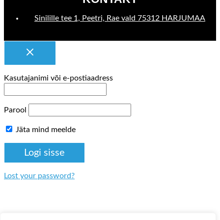
Sinilille tee 1, Peetri, Rae vald 75312 HARJUMAA
Kasutajanimi või e-postiaadress
Parool
Jäta mind meelde
Lost your password?