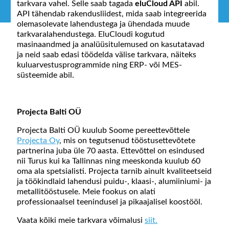
tarkvara vahel. Selle saab tagada
eluCloud API
abil.
API tähendab rakendusliidest, mida saab integreerida
olemasolevate lahendustega ja ühendada muude
tarkvaralahendustega. EluCloudi kogutud
masinaandmed ja analüüsitulemused on kasutatavad
ja neid saab edasi töödelda välise tarkvara, näiteks
kuluarvestusprogrammide ning ERP- või MES-
süsteemide abil.
Projecta Balti OÜ
Projecta Balti OÜ kuulub Soome pereettevõttele
Projecta Oy
, mis on tegutsenud tööstusettevõtete
partnerina juba üle 70 aasta. Ettevõttel on esindused
nii Turus kui ka Tallinnas ning meeskonda kuulub 60
oma ala spetsialisti. Projecta tarnib ainult kvaliteetseid
ja töökindlaid lahendusi puidu-, klaasi-, alumiiniumi- ja
metallitööstusele. Meie fookus on alati
professionaalsel teenindusel ja pikaajalisel koostööl.
Vaata kõiki meie tarkvara võimalusi
siit.