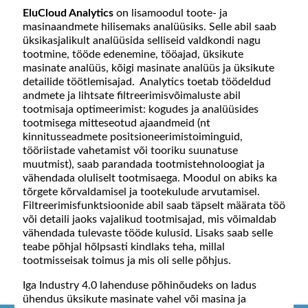
EluCloud Analytics
on lisamoodul toote- ja
masinaandmete hilisemaks analüüsiks. Selle abil saab
üksikasjalikult analüüsida selliseid valdkondi nagu
tootmine, tööde edenemine, tööajad, üksikute
masinate analüüs, kõigi masinate analüüs ja üksikute
detailide töötlemisajad. Analytics toetab töödeldud
andmete ja lihtsate filtreerimisvõimaluste abil
tootmisaja optimeerimist: kogudes ja analüüsides
tootmisega mitteseotud ajaandmeid (nt
kinnitusseadmete positsioneerimistoiminguid,
tööriistade vahetamist või tooriku suunatuse
muutmist), saab parandada tootmistehnoloogiat ja
vähendada oluliselt tootmisaega. Moodul on abiks ka
tõrgete kõrvaldamisel ja tootekulude arvutamisel.
Filtreerimisfunktsioonide abil saab täpselt määrata töö
või detaili jaoks vajalikud tootmisajad, mis võimaldab
vähendada tulevaste tööde kulusid. Lisaks saab selle
teabe põhjal hõlpsasti kindlaks teha, millal
tootmisseisak toimus ja mis oli selle põhjus.
Iga Industry 4.0 lahenduse põhinõudeks on ladus
ühendus üksikute masinate vahel või masina ja