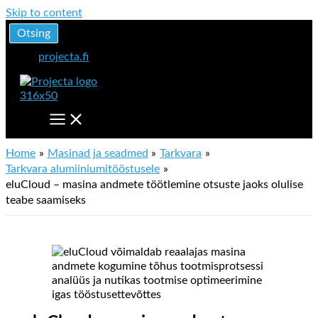
Skip to content
Otsing
projecta.fi
Home
Masinad ja seadmed
Tarkvara
Tarkvara alumiiniumitööstusele
eluCloud – masina andmete töötlemine otsuste jaoks olulise
teabe saamiseks