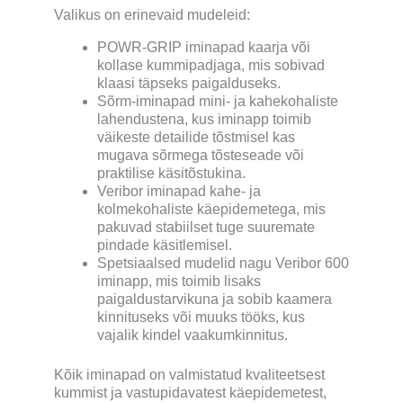
Valikus on erinevaid mudeleid:
POWR-GRIP iminapad kaarja või
kollase kummipadjaga, mis sobivad
klaasi täpseks paigalduseks.
Sõrm-iminapad mini- ja kahekohaliste
lahendustena, kus iminapp toimib
väikeste detailide tõstmisel kas
mugava sõrmega tõsteseade või
praktilise käsitõstukina.
Veribor iminapad kahe- ja
kolmekohaliste käepidemetega, mis
pakuvad stabiilset tuge suuremate
pindade käsitlemisel.
Spetsiaalsed mudelid nagu Veribor 600
iminapp, mis toimib lisaks
paigaldustarvikuna ja sobib kaamera
kinnituseks või muuks tööks, kus
vajalik kindel vaakumkinnitus.
Kõik iminapad on valmistatud kvaliteetsest
kummist ja vastupidavatest käepidemetest,