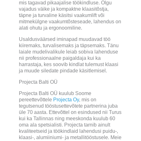
mis tagavad pikaajalise töökindluse. Olgu
vajadus väike ja kompaktne klaasitõstja,
täpne ja turvaline käsitsi vaakumlift või
mitmekülgne vaakumtõsteseade, lahendus on
alati ohutu ja ergonoomiline.
Usaldusväärsed iminapad muudavad töö
kiiremaks, turvalisemaks ja täpsemaks. Tänu
laiale mudelivalikule leiab sobiva lahenduse
nii professionaalne paigaldaja kui ka
harrastaja, kes soovib kindlat tulemust klaasi
ja muude siledate pindade käsitlemisel.
Projecta Balti OÜ
Projecta Balti OÜ kuulub Soome
pereettevõttele
Projecta Oy
, mis on
tegutsenud tööstusettevõtete partnerina juba
üle 70 aasta. Ettevõttel on esindused nii Turus
kui ka Tallinnas ning meeskonda kuulub 60
oma ala spetsialisti. Projecta tarnib ainult
kvaliteetseid ja töökindlaid lahendusi puidu-,
klaasi-, alumiiniumi- ja metallitööstusele. Meie