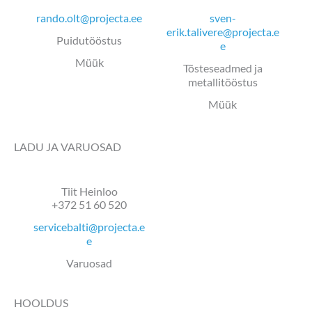
rando.olt@projecta.ee
sven-
erik.talivere@projecta.e
Puidutööstus
e
Müük
Tõsteseadmed ja
metallitööstus
Müük
LADU JA VARUOSAD
Tiit Heinloo
+372 51 60 520
servicebalti@projecta.e
e
Varuosad
HOOLDUS