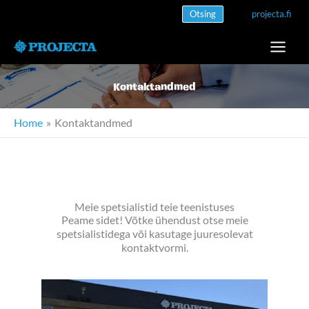
Skip
Otsing
projecta.fi
to
content
Kontaktandmed
Home
Kontaktandmed
Meie spetsialistid teie teenistuses
Peame sidet! Võtke ühendust otse meie
spetsialistidega või kasutage juuresolevat
kontaktvormi.