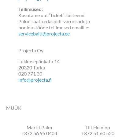
Tellimused:
Kasutame uut “ticket” süsteemi.
Palun saata edaspidi varuosade ja
hooldustööde tellimused emailile:
servicebalti@projecta.ee
Projecta Oy
Lukkosepänkatu 14
20320 Turku
020 771 30
info@projecta.fi
MÜÜK
Martti Palm
Tiit Heinloo
+372 56 95 0404
+372 51 60 520