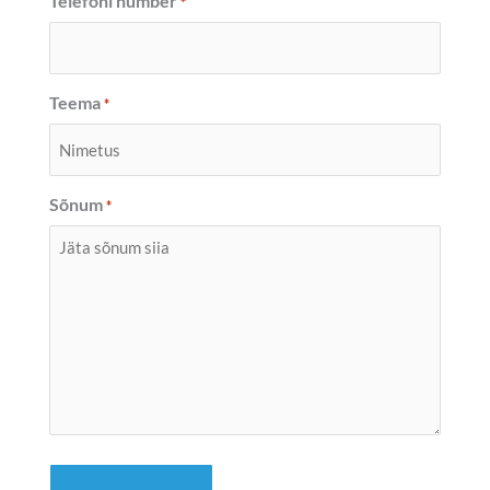
Telefoni number
*
Teema
*
Sõnum
*