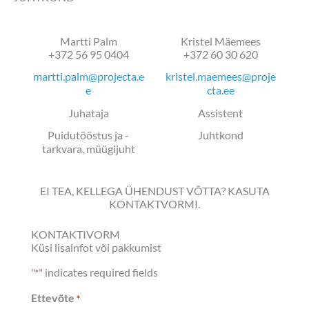
Martti Palm
Kristel Mäemees
+372 56 95 0404
+372 60 30 620
martti.palm@projecta.e
kristel.maemees@proje
e
cta.ee
Juhataja
Assistent
Puidutööstus ja -
Juhtkond
tarkvara, müügijuht
EI TEA, KELLEGA ÜHENDUST VÕTTA? KASUTA
KONTAKTVORMI.
KONTAKTIVORM
Küsi lisainfot või pakkumist
"
" indicates required fields
*
Ettevõte
*