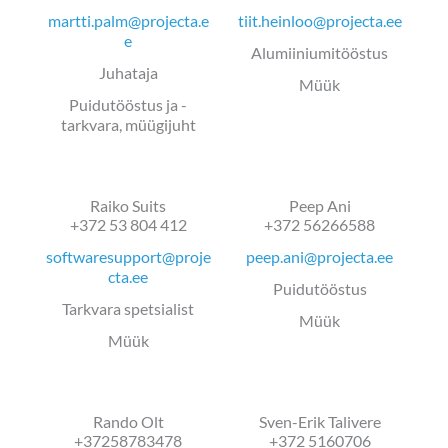
martti.palm@projecta.e
tiit.heinloo@projecta.ee
e
Alumiiniumitööstus
Juhataja
Müük
Puidutööstus ja -
tarkvara, müügijuht
Raiko Suits
Peep Ani
+372 53 804 412
+372 56266588
softwaresupport@proje
peep.ani@projecta.ee
cta.ee
Puidutööstus
Tarkvara spetsialist
Müük
Müük
Rando Olt
Sven-Erik Talivere
+37258783478
+372 5160706