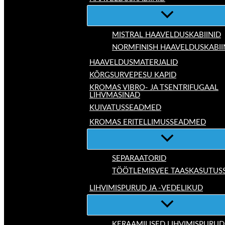
MISTRAL HAAVELDUSKABIINID
NORMFINISH HAAVELDUSKABII
HAAVELDUSMATERJALID
KÕRGSURVEPESU KAPID
KROMAS VIBRO- JA TSENTRIFUGAAL
LIHVMASINAD
KUIVATUSSEADMED
KROMAS ERITELLIMUSSEADMED
SEPARAATORID
TÖÖTLEMISVEE TAASKASUTUS
LIHVIMISPURUD JA -VEDELIKUD
KERAAMILISED LIHVIMISPURUD