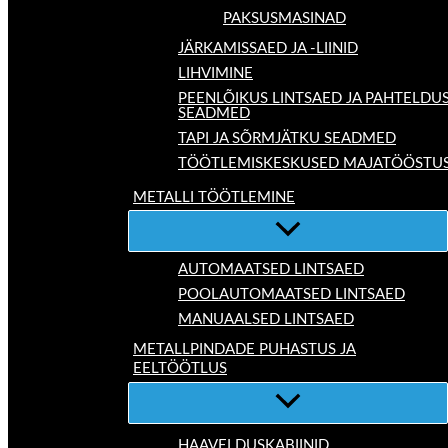
PAKSUSMASINAD
JÄRKAMISSAED JA -LIINID
LIHVIMINE
PEENLÕIKUS LINTSAED JA PAHTELDU
SEADMED
TAPI JA SÕRMJÄTKU SEADMED
TÖÖTLEMISKESKUSED MAJATÖÖSTU
METALLI TÖÖTLEMINE
AUTOMAATSED LINTSAED
POOLAUTOMAATSED LINTSAED
MANUAALSED LINTSAED
METALLPINDADE PUHASTUS JA
EELTÖÖTLUS
HAAVELDUSKABIINID