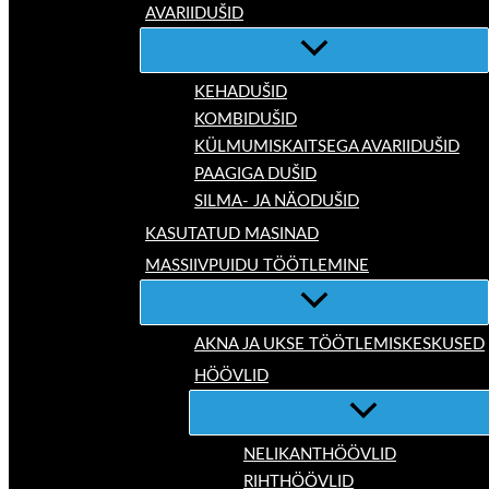
AVARIIDUŠID
KEHADUŠID
KOMBIDUŠID
KÜLMUMISKAITSEGA AVARIIDUŠID
PAAGIGA DUŠID
SILMA- JA NÄODUŠID
KASUTATUD MASINAD
MASSIIVPUIDU TÖÖTLEMINE
AKNA JA UKSE TÖÖTLEMISKESKUSED
HÖÖVLID
NELIKANTHÖÖVLID
RIHTHÖÖVLID