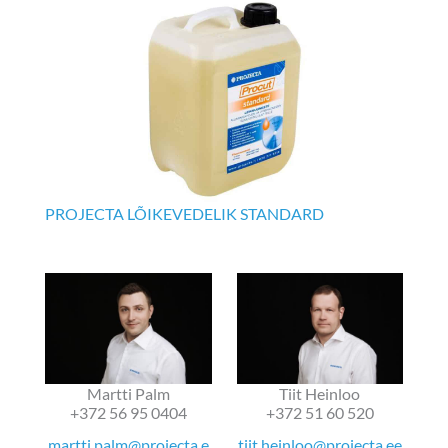
PROJECTA LÕIKEVEDELIK STANDARD
Martti Palm
Tiit Heinloo
+372 56 95 0404
+372 51 60 520
martti.palm@projecta.e
tiit.heinloo@projecta.ee