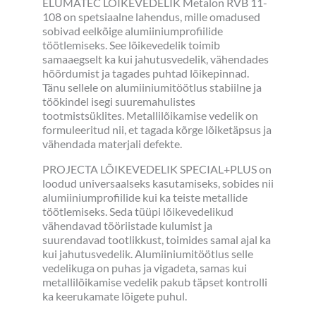
ELUMATEC LÕIKEVEDELIK Metalon RVB 11-
108 on spetsiaalne lahendus, mille omadused
sobivad eelkõige alumiiniumprofiilide
töötlemiseks. See lõikevedelik toimib
samaaegselt ka kui jahutusvedelik, vähendades
hõõrdumist ja tagades puhtad lõikepinnad.
Tänu sellele on alumiiniumitöötlus stabiilne ja
töökindel isegi suuremahulistes
tootmistsüklites. Metallilõikamise vedelik on
formuleeritud nii, et tagada kõrge lõiketäpsus ja
vähendada materjali defekte.
PROJECTA LÕIKEVEDELIK SPECIAL+PLUS on
loodud universaalseks kasutamiseks, sobides nii
alumiiniumprofiilide kui ka teiste metallide
töötlemiseks. Seda tüüpi lõikevedelikud
vähendavad tööriistade kulumist ja
suurendavad tootlikkust, toimides samal ajal ka
kui jahutusvedelik. Alumiiniumitöötlus selle
vedelikuga on puhas ja vigadeta, samas kui
metallilõikamise vedelik pakub täpset kontrolli
ka keerukamate lõigete puhul.