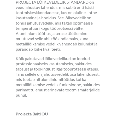
PROJECTA LÕIKEVEDELIK STANDARD on
vees lahustuv lahendus, mis sobib eriti hästi
tootmiskeskkondadesse, kus on oluline lihtne
kasutamine ja hooldus. See lõikevedelik on
tõhus jahutusvedelik, mis tagab optimaalse
temperatuuri kogu tööprotsessi vältel.
Alumiiniumitöötlus ja terase töötlemine
muutuvad selle abil töökindlamaks, kuna
metallilõikamise vedelik vähendab kulumist ja
parandab lõike kvaliteeti.
Kõik pakutavad lõikevedelikud on loodud
professionaalseks kasutamiseks, pakkudes
täpsust ja töökindlust igas tööprotsessi etapis.
Tänu sellele on jahutusvedelik osa lahendusest,
mis toetab nii alumiiniumitöötlus kui ka
metallilõikamise vedelik funktsioone, pakkudes
parimat tulemust erinevate tootmismaterjalide
puhul.
Projecta Balti OÜ