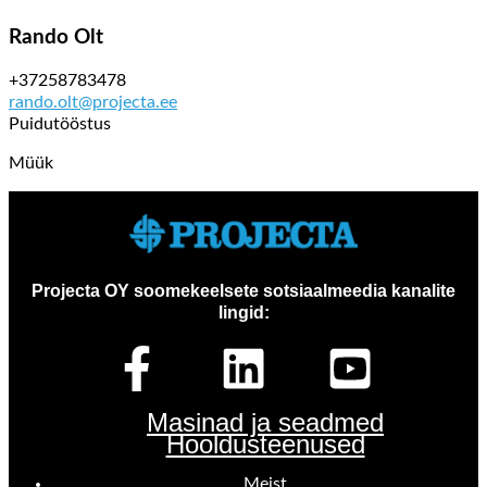
Rando Olt
+37258783478
rando.olt@projecta.ee
Puidutööstus
Müük
Projecta OY soomekeelsete sotsiaalmeedia kanalite
lingid:
Masinad ja seadmed
Hooldusteenused
Meist