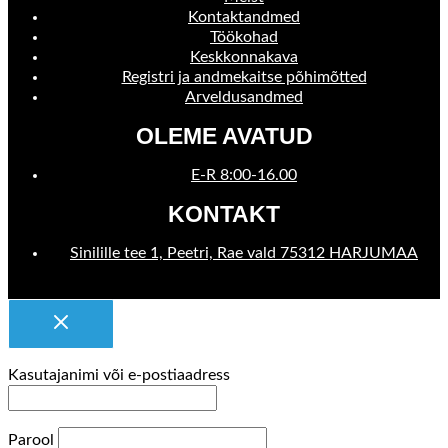
Kontaktandmed
Töökohad
Keskkonnakava
Registri ja andmekaitse põhimõtted
Arveldusandmed
OLEME AVATUD
E-R 8:00-16.00
KONTAKT
Sinilille tee 1, Peetri, Rae vald 75312 HARJUMAA
Kasutajanimi või e-postiaadress
Parool