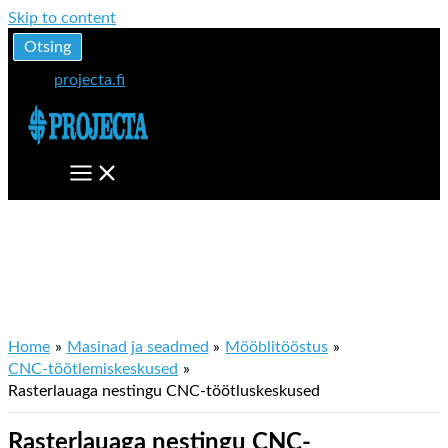
Skip to content
Otsing
projecta.fi
Rasterlauaga nestingu CNC-
töötluskeskused
Home
Masinad ja seadmed
Mööblitööstus
CNC-töötlemiskeskused
Rasterlauaga nestingu CNC-töötluskeskused
Rasterlauaga nestingu CNC-