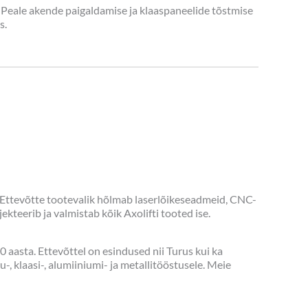
. Peale akende paigaldamise ja klaaspaneelide tõstmise
s.
Ettevõtte tootevalik hõlmab laserlõikeseadmeid, CNC-
kteerib ja valmistab kõik Axolifti tooted ise.
 aasta. Ettevõttel on esindused nii Turus kui ka
-, klaasi-, alumiiniumi- ja metallitööstusele. Meie