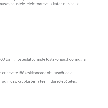
usvajadustele. Meie tootevalik katab nii sise- kui
100 tonni. Tõsteplatvormide tõstekõrgus, koormus ja
tud erinevate töökeskkondade ohutusnõudeid.
oruumides, kauplustes ja teenindusettevõtetes.