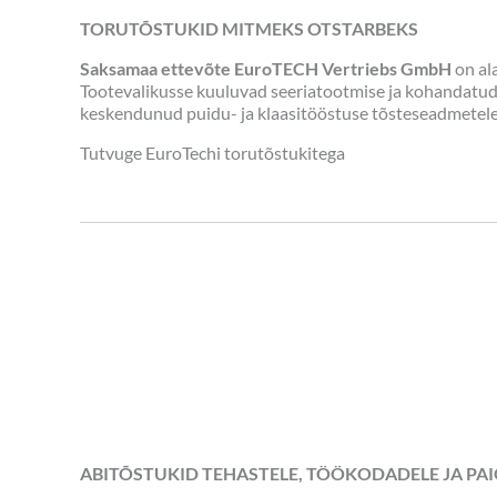
TORUTÕSTUKID MITMEKS OTSTARBEKS
Saksamaa ettevõte EuroTECH Vertriebs GmbH
on al
Tootevalikusse kuuluvad seeriatootmise ja kohandat
keskendunud puidu- ja klaasitööstuse tõsteseadmetele, 
Tutvuge EuroTechi torutõstukitega
ABITÕSTUKID TEHASTELE, TÖÖKODADELE JA PA