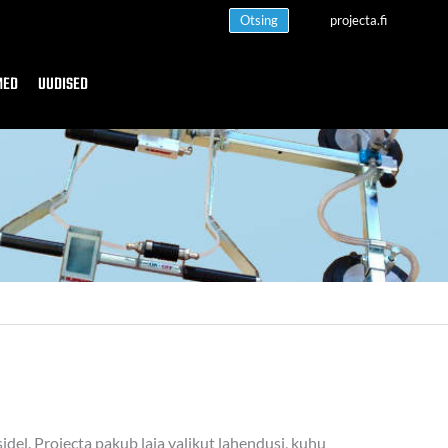
Otsing
projecta.fi
MED
UUDISED
idel. Projecta pakub laia valikut lahendusi, kuhu