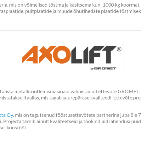
eeria, mis on võimelised tõstma ja käsitsema kuni 1000 kg koormat
terasplaatide, puitplaatide ja muude õhutihedate plaatide tõstmisek
0 aasta metallitöötlemismasinaid valmistanud ettevõte GROMET. 
tatakse Itaalias, mis tagab suurepärase kvaliteedi. Ettevõte proje
cta Oy
, mis on tegutsenud tööstusettevõtete partnerina juba üle 70
 Projecta tarnib ainult kvaliteetseid ja töökindlaid lahendusi puidu
sel koostööl.