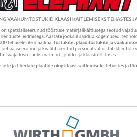
ING
VAAKUMTÕSTUKID KLAASI KÄITLEMISEKS TEHASTES 
t on spetsialiseerunud tööstuse materjalikäitlusega seotud vajadu
 lahenduste leidmisega. Aastate jooksul saadud kogemused, tehnol
000 tehasele üle maailma.
Tõstukite, plaaditõstukite ja vaakumtõ
e, spetsialiseerunud ja kvalifitseeritud personal valmistab klient
misvajaduste jaoks marmori-, puidu- ja klaasitööstuses.
te ja tihedate plaatide ning klaasi käitlemiseks tehastes ja tö