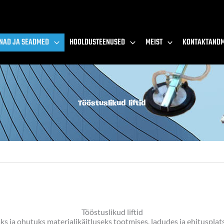
NAD JA SEADMED
HOOLDUSTEENUSED
MEIST
KONTAKTAND
Tööstuslikud liftid
Tööstuslikud liftid
s ja ohutuks materjalikäitluseks tootmises, ladudes ja ehitusplats