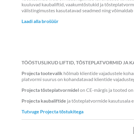
kuuluvad kaubaliftid, vaakumtõstukid ja tõsteplatvormi
välistingimustes kasutatavad seadmed ning võimaldab 
Laadi alla brošüür
TÖÖSTUSLIKUD LIFTID, TÕSTEPLATVORMID JA K
Projecta tootevalik
hõlmab klientide vajadustele kohan
platvormi suurus on kohandatavad klientide vajaduste
Projecta tõsteplatvormidel
on CE-märgis ja tooted on
Projecta kaubaliftide
ja tõsteplatvormide kasutusala e
Tutvuge Projecta tõstukitega