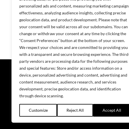
personalized ads and content, measuring marketing campaign
sven-erik.talivere@projecta.ee
effectiveness, analyzing audience insights, collecting precise
Tõsteseadmed ja metallitööstus
geolocation data, and product development. Please note that
Müük
your consent will be valid across all our subdomains. You can
change or withdraw your consent at any time by clicking the
“Consent Preferences” button at the bottom of your screen.
We respect your choices and are committed to providing you
with a transparent and secure browsing experience. The third
party vendors are processing data for the following purposes
Masinad ja
and special features: Store and/or access information on a
device, personalized advertising and content, advertising and
Hooldustee
content measurement, audience research, and services
Projecta OY soomekeelsete sotsiaalmeedia
kanalite lingid:
development, precise geolocation data, and identification
through device scanning.
Customize
Reject All
Accept All