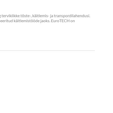
rviklikke tõste-, käitlemis- ja transpordilahendusi.
eeritud käitlemistööde jaoks. EuroTECH on