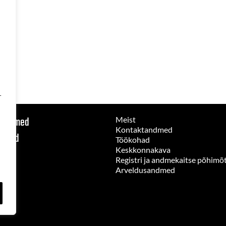
-
 seadmed
Meist
Kontaktandmed
nused
Töökohad
Keskkonnakava
Registri ja andmekaitse põhimõ
Arveldusandmed