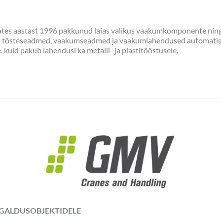
ates aastast 1996 pakkunud laias valikus vaakumkomponente ning te
ud tõsteseadmed, vaakumseadmed ja vaakumlahendused automatis
kuid pakub lahendusi ka metalli- ja plastitööstusele.
IGALDUSOBJEKTIDELE