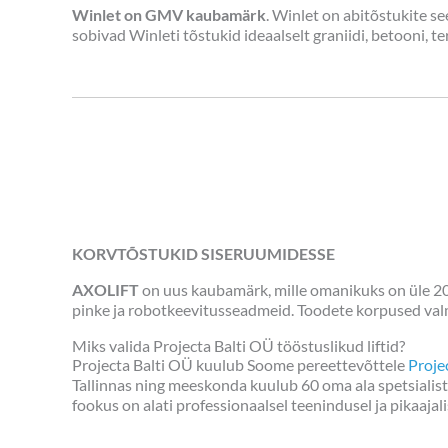
Winlet on GMV kaubamärk
. Winlet on abitõstukite s
sobivad Winleti tõstukid ideaalselt graniidi, betooni, 
KORVTÕSTUKID SISERUUMIDESSE
AXOLIFT
on uus kaubamärk, mille omanikuks on üle 2
pinke ja robotkeevitusseadmeid. Toodete korpused valmis
Miks valida Projecta Balti OÜ tööstuslikud liftid?
Projecta Balti OÜ kuulub Soome pereettevõttele
Proje
Tallinnas ning meeskonda kuulub 60 oma ala spetsialisti.
fookus on alati professionaalsel teenindusel ja pikaajali