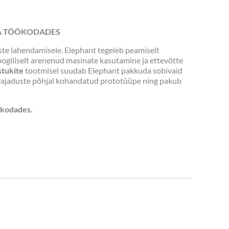
JA TÖÖKODADES
ste lahendamisele. Elephant tegeleb peamiselt
oogiliselt arenenud masinate kasutamine ja ettevõtte
stukite
tootmisel suudab Elephant pakkuda sobivaid
ide vajaduste põhjal kohandatud prototüüpe ning pakub
ökodades.