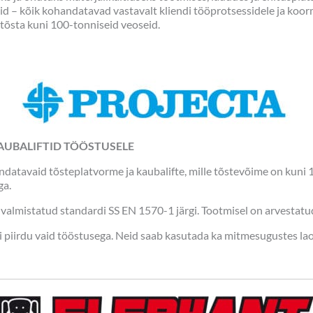
d – kõik kohandatavad vastavalt kliendi tööprotsessidele ja koorm
tõsta kuni 100-tonniseid veoseid.
AUBALIFTID TÖÖSTUSELE
datavaid tõsteplatvorme ja kaubalifte, mille tõstevõime on kuni 
ga.
 valmistatud standardi SS EN 1570-1 järgi. Tootmisel on arvesta
i piirdu vaid tööstusega. Neid saab kasutada ka mitmesugustes la