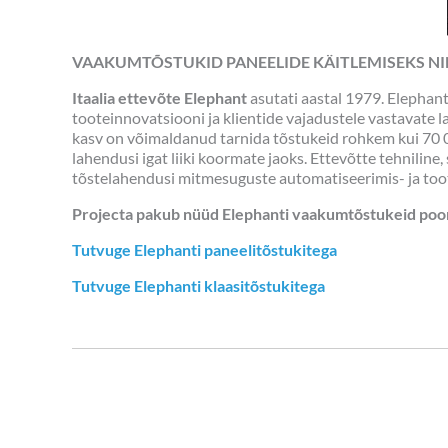
VAAKUMTÕSTUKID PANEELIDE KÄITLEMISEKS N
Itaalia ettevõte Elephant
asutati aastal 1979. Elephan
tooteinnovatsiooni ja klientide vajadustele vastavate
kasv on võimaldanud tarnida tõstukeid rohkem kui 70 
lahendusi igat liiki koormate jaoks. Ettevõtte tehnilin
tõstelahendusi mitmesuguste automatiseerimis- ja toot
Projecta pakub nüüd Elephanti vaakumtõstukeid poorse
Tutvuge Elephanti paneelitõstukitega
Tutvuge Elephanti klaasitõstukitega