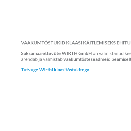
VAAKUMTÕSTUKID KLAASI KÄITLEMISEKS EHITU
Saksamaa ettevõte WIRTH GmbH
on valmistanud keer
arendab ja valmistab
vaakumtõsteseadmeid peamiselt p
Tutvuge Wirthi klaasitõstukitega