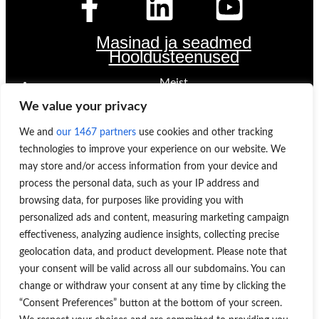
Masinad ja seadmed
Hooldusteenused
Meist
Kontaktandmed
We value your privacy
Töökohad
Keskkonnakava
We and
our 1467 partners
use cookies and other tracking
Registri ja andmekaitse põhimõtted
technologies to improve your experience on our website. We
Arveldusandmed
may store and/or access information from your device and
OLEME AVATUD
process the personal data, such as your IP address and
browsing data, for purposes like providing you with
E-R 8:00-16.00
personalized ads and content, measuring marketing campaign
KONTAKT
effectiveness, analyzing audience insights, collecting precise
geolocation data, and product development. Please note that
Sinilille tee 1, Peetri, Rae vald 75312 HARJUMAA
your consent will be valid across all our subdomains. You can
change or withdraw your consent at any time by clicking the
“Consent Preferences” button at the bottom of your screen.