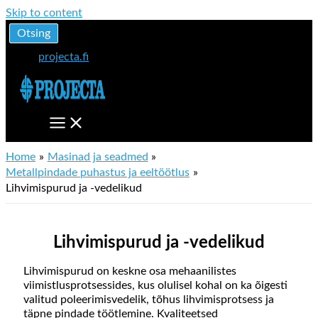
Skip to content
Otsing
projecta.fi
Home
Masinad ja seadmed
Metallpindade puhastus ja eeltöötlus
Lihvimispurud ja -vedelikud
Lihvimispurud ja -vedelikud
Lihvimispurud on keskne osa mehaanilistes
viimistlusprotsessides, kus olulisel kohal on ka õigesti
valitud poleerimisvedelik, tõhus lihvimisprotsess ja
täpne pindade töötlemine. Kvaliteetsed