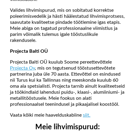
Valides lihvimispurud, mis on sobitatud korrektse
poleerimisvedelik ja hästi häälestatud lihvimisprotsess,
saavutate kvaliteetse pindade töötlemine igas etapis.
Meie abiga on tagatud professionaalne viimistlus ja
parim võimalik tulemus igale tööstuslikule
rakendusele.
Projecta Balti OÜ
Projecta Balti OÜ kuulub Soome pereettevõttele
Projecta Oy
, mis on tegutsenud tööstusettevõtete
partnerina juba üle 70 aasta. Ettevõttel on esindused
nii Turus kui ka Tallinnas ning meeskonda kuulub 60
oma ala spetsialisti. Projecta tarnib ainult kvaliteetseid
ja töökindlaid lahendusi puidu-, klaasi-, alumiiniumi- ja
metallitööstusele. Meie fookus on alati
professionaalsel teenindusel ja pikaajalisel koostööl.
Vaata kõiki meie haavelduskabiine
siit.
Meie lihvimispurud: