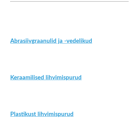
Abrasiivgraanulid ja -vedelikud
Keraamilised lihvimispurud
Plastikust lihvimispurud