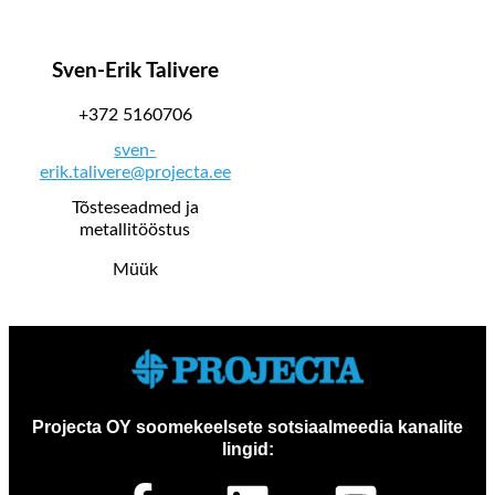
Sven-Erik Talivere
+372 5160706
sven-
erik.talivere@projecta.ee
Tõsteseadmed ja
metallitööstus
Müük
Projecta OY soomekeelsete sotsiaalmeedia kanalite
lingid: