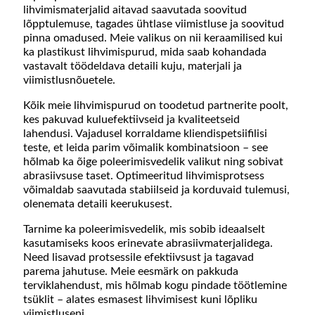
lihvimismaterjalid aitavad saavutada soovitud
lõpptulemuse, tagades ühtlase viimistluse ja soovitud
pinna omadused. Meie valikus on nii keraamilised kui
ka plastikust lihvimispurud, mida saab kohandada
vastavalt töödeldava detaili kuju, materjali ja
viimistlusnõuetele.
Kõik meie lihvimispurud on toodetud partnerite poolt,
kes pakuvad kuluefektiivseid ja kvaliteetseid
lahendusi. Vajadusel korraldame kliendispetsiifilisi
teste, et leida parim võimalik kombinatsioon – see
hõlmab ka õige poleerimisvedelik valikut ning sobivat
abrasiivsuse taset. Optimeeritud lihvimisprotsess
võimaldab saavutada stabiilseid ja korduvaid tulemusi,
olenemata detaili keerukusest.
Tarnime ka poleerimisvedelik, mis sobib ideaalselt
kasutamiseks koos erinevate abrasiivmaterjalidega.
Need lisavad protsessile efektiivsust ja tagavad
parema jahutuse. Meie eesmärk on pakkuda
terviklahendust, mis hõlmab kogu pindade töötlemine
tsüklit – alates esmasest lihvimisest kuni lõpliku
viimistluseni.