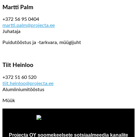
Martti Palm
+372 56 95 0404
martti.palm@projecta.ee
Juhataja
Puidutööstus ja -tarkvara, müügijuht
Tiit Heinloo
+372 51 60 520
tiit.heinloo@projecta.ee
Alumiiniumitööstus
Müük
Projecta OY soomekeelsete sotsiaalmeedia kanalite