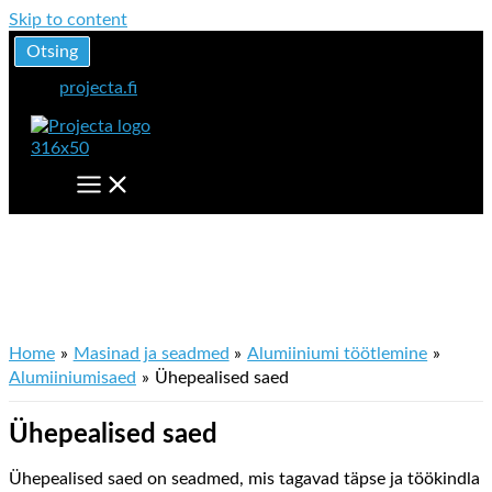
Skip to content
Otsing
projecta.fi
Ühepealised saed
Home
Masinad ja seadmed
Alumiiniumi töötlemine
Alumiiniumisaed
Ühepealised saed
Ühepealised saed
Ühepealised saed on seadmed, mis tagavad täpse ja töökindla