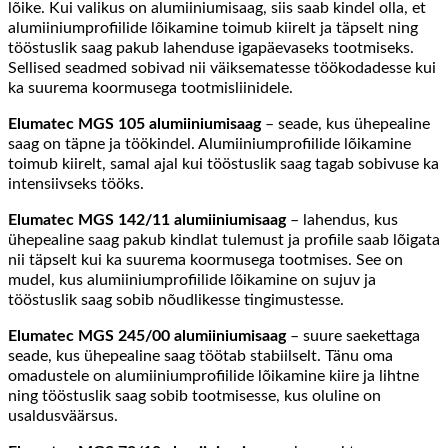
lõike. Kui valikus on alumiiniumisaag, siis saab kindel olla, et
alumiiniumprofiilide lõikamine toimub kiirelt ja täpselt ning
tööstuslik saag pakub lahenduse igapäevaseks tootmiseks.
Sellised seadmed sobivad nii väiksematesse töökodadesse kui
ka suurema koormusega tootmisliinidele.
Elumatec MGS 105 alumiiniumisaag
– seade, kus ühepealine
saag on täpne ja töökindel. Alumiiniumprofiilide lõikamine
toimub kiirelt, samal ajal kui tööstuslik saag tagab sobivuse ka
intensiivseks tööks.
Elumatec MGS 142/11 alumiiniumisaag
– lahendus, kus
ühepealine saag pakub kindlat tulemust ja profiile saab lõigata
nii täpselt kui ka suurema koormusega tootmises. See on
mudel, kus alumiiniumprofiilide lõikamine on sujuv ja
tööstuslik saag sobib nõudlikesse tingimustesse.
Elumatec MGS 245/00 alumiiniumisaag
– suure saekettaga
seade, kus ühepealine saag töötab stabiilselt. Tänu oma
omadustele on alumiiniumprofiilide lõikamine kiire ja lihtne
ning tööstuslik saag sobib tootmisesse, kus oluline on
usaldusväärsus.