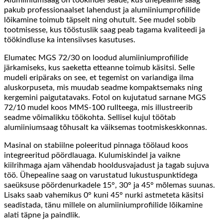
pakub professionaalset lahendust ja alumiiniumprofiilide
lõikamine toimub täpselt ning ohutult. See mudel sobib
tootmisesse, kus tööstuslik saag peab tagama kvaliteedi ja
töökindluse ka intensiivses kasutuses.
Elumatec MGS 72/30 on loodud alumiiniumprofiilide
järkamiseks, kus saeketta etteanne toimub käsitsi. Selle
mudeli eripäraks on see, et tegemist on variandiga ilma
aluskorpuseta, mis muudab seadme kompaktsemaks ning
kergemini paigutatavaks. Fotol on kujutatud sarnane MGS
72/10 mudel koos MMS-100 rullteega, mis illustreerib
seadme võimalikku töökohta. Sellisel kujul töötab
alumiiniumsaag tõhusalt ka väiksemas tootmiskeskkonnas.
Masinal on stabiilne poleeritud pinnaga töölaud koos
integreeritud pöördlauaga. Kulumiskindel ja vaikne
kiilrihmaga ajam vähendab hooldusvajadust ja tagab sujuva
töö. Ühepealine saag on varustatud lukustuspunktidega
saeüksuse pöördenurkadele 15°, 30° ja 45° mõlemas suunas.
Lisaks saab vahemikus 0° kuni 45° nurki astmeteta käsitsi
seadistada, tänu millele on alumiiniumprofiilide lõikamine
alati täpne ja paindlik.