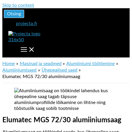
Skip to content
Otsing
projecta.fi
Home
Masinad ja seadmed
Alumiiniumi töötlemine
Alumiiniumisaed
Ühepealised saed
Elumatec MGS 72/30 alumiiniumsaag
Elumatec MGS 72/30 alumiiniumsaag
Alumiiniumsaag on töökindel seade, kus ühepealine saag