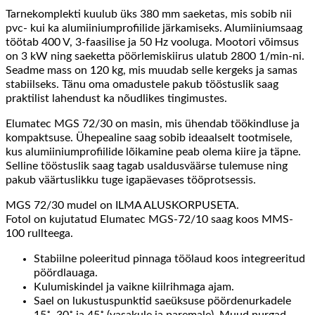
Tarnekomplekti kuulub üks 380 mm saeketas, mis sobib nii
pvc- kui ka alumiiniumprofiilide järkamiseks. Alumiiniumsaag
töötab 400 V, 3-faasilise ja 50 Hz vooluga. Mootori võimsus
on 3 kW ning saeketta pöörlemiskiirus ulatub 2800 1/min-ni.
Seadme mass on 120 kg, mis muudab selle kergeks ja samas
stabiilseks. Tänu oma omadustele pakub tööstuslik saag
praktilist lahendust ka nõudlikes tingimustes.
Elumatec MGS 72/30 on masin, mis ühendab töökindluse ja
kompaktsuse. Ühepealine saag sobib ideaalselt tootmisele,
kus alumiiniumprofiilide lõikamine peab olema kiire ja täpne.
Selline tööstuslik saag tagab usaldusväärse tulemuse ning
pakub väärtuslikku tuge igapäevases tööprotsessis.
MGS 72/30 mudel on ILMA ALUSKORPUSETA.
Fotol on kujutatud Elumatec MGS-72/10 saag koos MMS-
100 rullteega.
Stabiilne poleeritud pinnaga töölaud koos integreeritud
pöördlauaga.
Kulumiskindel ja vaikne kiilrihmaga ajam.
Sael on lukustuspunktid saeüksuse pöördenurkadele
15˚, 30˚ ja 45˚ (vasakule ja paremale). Muud nurgad