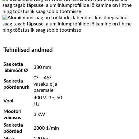
Tehnilised andmed
Saeketta
380 mm
läbimõõt Ø
0° – 45°
Saeketta
vasakule ja
pöördenurk
paremale
400 V. 3~, 50
Vool
Hz
Mootori
3 kW
võimsus
Saeketta
2800 1/min
pöörded
Mass
120 kg