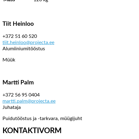
Tiit Heinloo
+372 51 60 520
tiit.heinloo@projecta.ee
Alumiiniumitööstus
Müük
Martti Palm
+372 56 95 0404
martti.palm@projecta.ee
Juhataja
Puidutööstus ja -tarkvara, müügijuht
KONTAKTIVORM