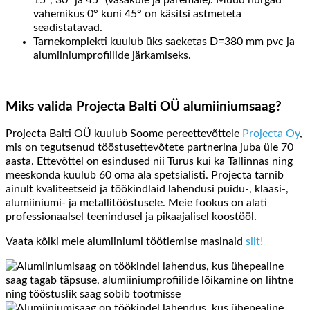
vahemikus 0° kuni 45° on käsitsi astmeteta
seadistatavad.
Tarnekomplekti kuulub üks saeketas D=380 mm pvc ja
alumiiniumprofiilide järkamiseks.
Miks valida Projecta Balti OÜ
alumiiniumsaag?
Projecta Balti OÜ kuulub Soome pereettevõttele
Projecta Oy
,
mis on tegutsenud tööstusettevõtete partnerina juba üle 70
aasta. Ettevõttel on esindused nii Turus kui ka Tallinnas ning
meeskonda kuulub 60 oma ala spetsialisti. Projecta tarnib
ainult kvaliteetseid ja töökindlaid lahendusi puidu-, klaasi-,
alumiiniumi- ja metallitööstusele. Meie fookus on alati
professionaalsel teenindusel ja pikaajalisel koostööl.
Vaata kõiki meie alumiiniumi töötlemise masinaid
siit!