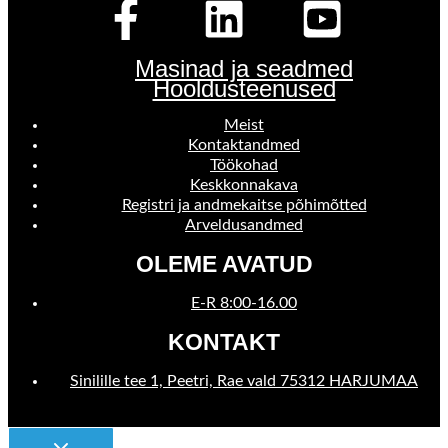
Masinad ja seadmed
Hooldusteenused
Meist
Kontaktandmed
Töökohad
Keskkonnakava
Registri ja andmekaitse põhimõtted
Arveldusandmed
OLEME AVATUD
E-R 8:00-16.00
KONTAKT
Sinilille tee 1, Peetri, Rae vald 75312 HARJUMAA