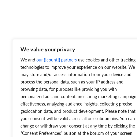
We value your privacy
CNC viimistluskeskus Profilsand
We and
our {{count}} partners
use cookies and other tracking
technologies to improve your experience on our website. We
may store and/or access information from your device and
process the personal data, such as your IP address and
Peep Ani
+372 56266588
browsing data, for purposes like providing you with
personalized ads and content, measuring marketing campaign
peep.ani@projecta.ee
effectiveness, analyzing audience insights, collecting precise
Puidutööstus
geolocation data, and product development. Please note that
Müük
your consent will be valid across all our subdomains. You can
change or withdraw your consent at any time by clicking the
“Consent Preferences” button at the bottom of your screen.