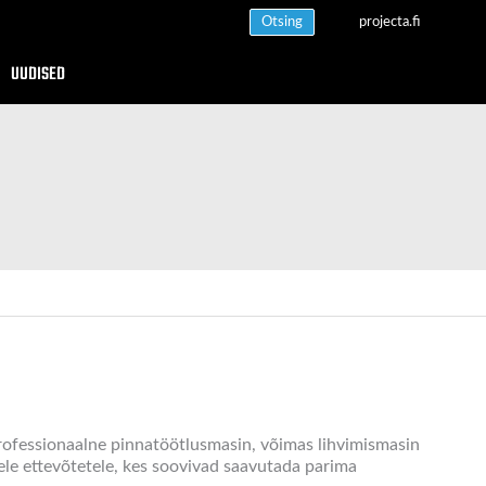
Otsing
projecta.fi
UUDISED
 Professionaalne pinnatöötlusmasin, võimas lihvimismasin
ele ettevõtetele, kes soovivad saavutada parima