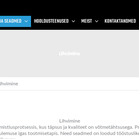
JA SEADMED
HOOLDUSTEENUSED
MEIST
KONTAKTANDMED
Lihvimine
ihvimine
Lihvimine
iimistlusprotsessis, kus täpsus ja kvaliteet on võtmetähtsusega.
 tulemuse igas tootmisetapis. Need seadmed on loodud tööstuslik