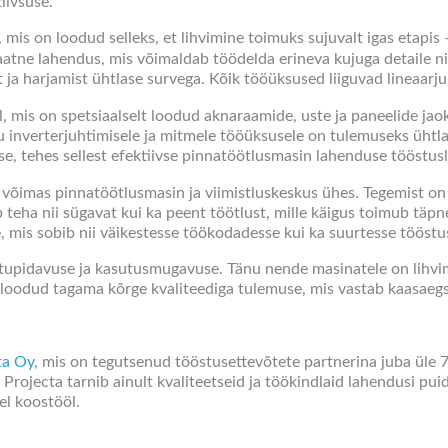
iivsuse.
mis on loodud selleks, et lihvimine toimuks sujuvalt igas etapis 
e lahendus, mis võimaldab töödelda erineva kujuga detaile nii ho
ja harjamist ühtlase survega. Kõik tööüksused liiguvad lineaarju
, mis on spetsiaalselt loodud aknaraamide, uste ja paneelide jao
nu inverterjuhtimisele ja mitmele tööüksusele on tulemuseks ühtl
e, tehes sellest efektiivse pinnatöötlusmasin lahenduse tööstus
n võimas pinnatöötlusmasin ja viimistluskeskus ühes. Tegemist on
eha nii sügavat kui ka peent töötlust, mille käigus toimub täpne
, mis sobib nii väikestesse töökodadesse kui ka suurtesse tööstu
upidavuse ja kasutusmugavuse. Tänu nende masinatele on lihvimi
n loodud tagama kõrge kvaliteediga tulemuse, mis vastab kaasaeg
ta Oy
, mis on tegutsenud tööstusettevõtete partnerina juba üle 70
Projecta tarnib ainult kvaliteetseid ja töökindlaid lahendusi puid
el koostööl.