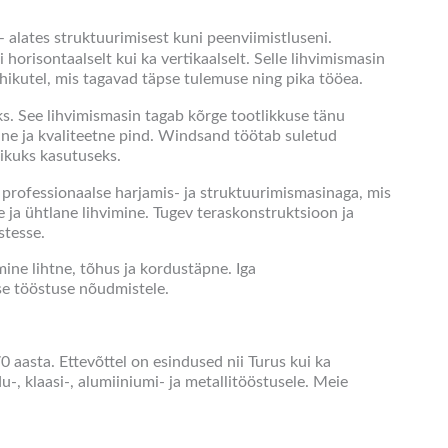
– alates struktuurimisest kuni peenviimistluseni.
risontaalselt kui ka vertikaalselt. Selle lihvimismasin
hikutel, mis tagavad täpse tulemuse ning pika tööea.
ks. See lihvimismasin tagab kõrge tootlikkuse tänu
ane ja kvaliteetne pind. Windsand töötab suletud
likuks kasutuseks.
 professionaalse harjamis- ja struktuurimismasinaga, mis
 ja ühtlane lihvimine. Tugev teraskonstruktsioon ja
stesse.
ne lihtne, tõhus ja kordustäpne. Iga
se tööstuse nõudmistele.
 aasta. Ettevõttel on esindused nii Turus kui ka
u-, klaasi-, alumiiniumi- ja metallitööstusele. Meie