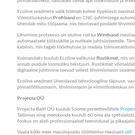
pinnakvaliteedi, säilitades samal ajal töökindluse ja efekt
Ecoline seadmete valik hõlmab kolme tippklassi masinat, 
Profilsand
Viimistluskeskus
on CNC-juhtimisega automaatn
ühendab mitu tööjaama, mis teostavad pindade lihvimist 
Windsand
Lihvimine protsessis on oluline roll ka
masinal
automaatsele töötsüklile ja nutikale juhtsüsteemile. Tä
kabiinis, mis tagab tööohutuse ja madala tolmueraldumis
Rustikmat
Kolmandaks kuulub Ecoline valikusse
, mis o
annab puidule loomuliku tekstuuri. Rustikmat võimaldab t
digitaalne juhtimine teevad sellest lihvimismasin seadme
Ecoline seadmed ühendavad tehnoloogilise täpsuse, vast
pinnatöötlusmasin, lihvimismasin ja viimistluskeskus o
Projecta OÜ
Projecta Balti OÜ kuulub Soome pereettevõttele
Projec
Tallinnas ning meeskonda kuulub 60 oma ala spetsialisti. 
fookus on alati professionaalsel teenindusel ja pikaajalis
Vaata kõiki meie massiivpuidu töötlemise masinaid
siit!