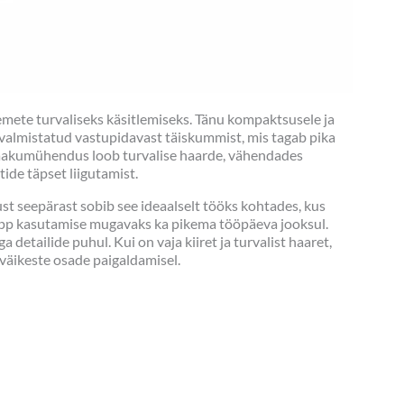
mete turvaliseks käsitlemiseks. Tänu kompaktsusele ja
 valmistatud vastupidavast täiskummist, mis tagab pika
v vaakumühendus loob turvalise haarde, vähendades
ide täpset liigutamist.
ust seepärast sobib see ideaalselt tööks kohtades, kus
napp kasutamise mugavaks ka pikema tööpäeva jooksul.
detailide puhul. Kui on vaja kiiret ja turvalist haaret,
t väikeste osade paigaldamisel.