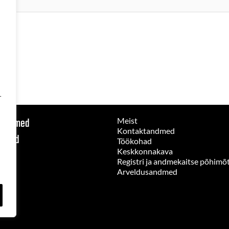
-
 seadmed
Meist
Kontaktandmed
nused
Töökohad
Keskkonnakava
Registri ja andmekaitse põhimõ
Arveldusandmed