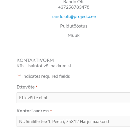
Rando Olt
+37258783478
rando.olt@projecta.ee
Puidutööstus
Müük
KONTAKTIVORM
Küsi lisainfot või pakkumist
"
" indicates required fields
*
Ettevõte
*
Kontori aadress
*