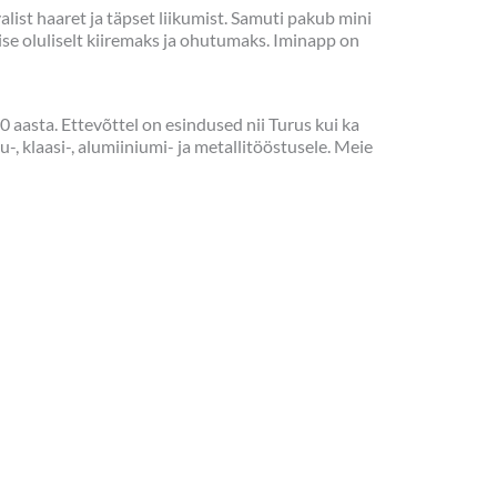
list haaret ja täpset liikumist. Samuti pakub mini
se oluliselt kiiremaks ja ohutumaks. Iminapp on
 aasta. Ettevõttel on esindused nii Turus kui ka
-, klaasi-, alumiiniumi- ja metallitööstusele. Meie