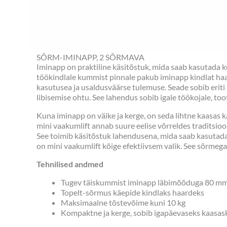
SÕRM-IMINAPP, 2 SÕRMAVA
Iminapp on praktiline käsitõstuk, mida saab kasutada 
töökindlale kummist pinnale pakub iminapp kindlat haar
kasutusea ja usaldusväärse tulemuse. Seade sobib eriti
libisemise ohtu. See lahendus sobib igale töökojale, to
Kuna iminapp on väike ja kerge, on seda lihtne kaasas k
mini vaakumlift annab suure eelise võrreldes traditsi
See toimib käsitõstuk lahendusena, mida saab kasutada nä
on mini vaakumlift kõige efektiivsem valik. See sõrmega 
Tehnilised andmed
Tugev täiskummist iminapp läbimõõduga 80 m
Topelt-sõrmus käepide kindlaks haardeks
Maksimaalne tõstevõime kuni 10 kg
Kompaktne ja kerge, sobib igapäevaseks kaasa