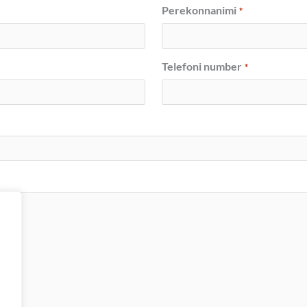
Perekonnanimi
*
Telefoni number
*