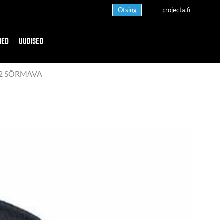
Otsing
projecta.fi
MED
UUDISED
 2 SÕRMAVA