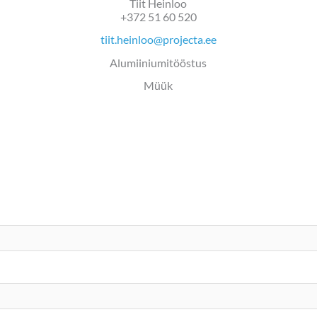
Tiit Heinloo
+372 51 60 520
tiit.heinloo@projecta.ee
Alumiiniumitööstus
Müük