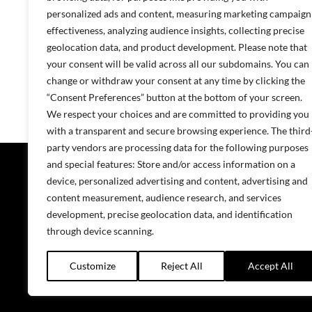
personalized ads and content, measuring marketing campaign
effectiveness, analyzing audience insights, collecting precise
geolocation data, and product development. Please note that
your consent will be valid across all our subdomains. You can
change or withdraw your consent at any time by clicking the
“Consent Preferences” button at the bottom of your screen.
We respect your choices and are committed to providing you
with a transparent and secure browsing experience. The third
party vendors are processing data for the following purposes
Masinad ja
and special features: Store and/or access information on a
device, personalized advertising and content, advertising and
Hooldustee
content measurement, audience research, and services
Projecta OY soomekeelsete sotsiaalmeedia
kanalite lingid:
development, precise geolocation data, and identification
through device scanning.
Customize
Reject All
Accept All