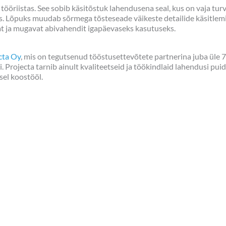
ööriistas. See sobib käsitõstuk lahendusena seal, kus on vaja turva
es. Lõpuks muudab sõrmega tõsteseade väikeste detailide käsitlemi
dlat ja mugavat abivahendit igapäevaseks kasutuseks.
cta Oy
, mis on tegutsenud tööstusettevõtete partnerina juba üle 70
 Projecta tarnib ainult kvaliteetseid ja töökindlaid lahendusi puidu
sel koostööl.