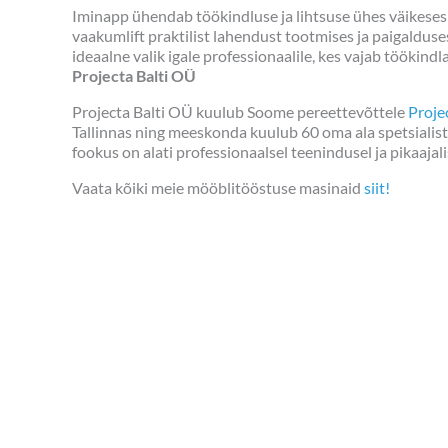
Iminapp ühendab töökindluse ja lihtsuse ühes väikeses t
vaakumlift praktilist lahendust tootmises ja paigaldus
ideaalne valik igale professionaalile, kes vajab töökin
Projecta Balti OÜ
Projecta Balti OÜ kuulub Soome pereettevõttele
Proje
Tallinnas ning meeskonda kuulub 60 oma ala spetsialisti.
fookus on alati professionaalsel teenindusel ja pikaajali
Vaata kõiki meie mööblitööstuse masinaid
siit!