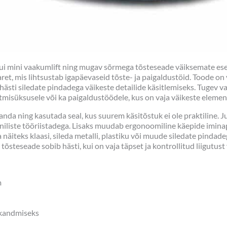
kui mini vaakumlift ning mugav sõrmega tõsteseade väiksemate ese
et, mis lihtsustab igapäevaseid tõste- ja paigaldustöid. Toode on
 hästi siledate pindadega väikeste detailide käsitlemiseks. Tuge
otmisüksusele või ka paigaldustöödele, kus on vaja väikeste element
anda ning kasutada seal, kus suurem käsitõstuk ei ole praktiline. J
ooniliste tööriistadega. Lisaks muudab ergonoomiline käepide imi
iteks klaasi, sileda metalli, plastiku või muude siledate pindadega 
tõsteseade sobib hästi, kui on vaja täpset ja kontrollitud liigutus
m
skandmiseks