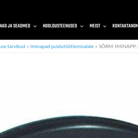
NAD JA SEADMED
HOOLDUSTEENUSED
MEIST
KONTAKTAND
use tarvikud
Iminapad puidutöötlemisalale
SÕRM-IMINAPP,