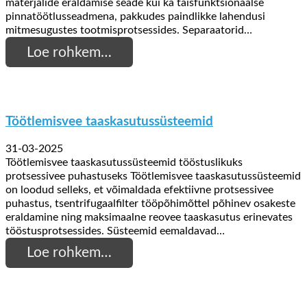
materjalide eraldamise seade kui ka täisfunktsionaalse
pinnatöötlusseadmena, pakkudes paindlikke lahendusi
mitmesugustes tootmisprotsessides. Separaatorid…
Loe rohkem…
Töötlemisvee taaskasutussüsteemid
31-03-2025
Töötlemisvee taaskasutussüsteemid tööstuslikuks
protsessivee puhastuseks Töötlemisvee taaskasutussüsteemid
on loodud selleks, et võimaldada efektiivne protsessivee
puhastus, tsentrifugaalfilter tööpõhimõttel põhinev osakeste
eraldamine ning maksimaalne reovee taaskasutus erinevates
tööstusprotsessides. Süsteemid eemaldavad…
Loe rohkem…