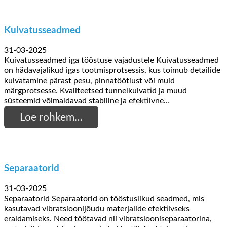
Kuivatusseadmed
31-03-2025
Kuivatusseadmed iga tööstuse vajadustele Kuivatusseadmed
on hädavajalikud igas tootmisprotsessis, kus toimub detailide
kuivatamine pärast pesu, pinnatöötlust või muid
märgprotsesse. Kvaliteetsed tunnelkuivatid ja muud
süsteemid võimaldavad stabiilne ja efektiivne…
Loe rohkem…
Separaatorid
31-03-2025
Separaatorid Separaatorid on tööstuslikud seadmed, mis
kasutavad vibratsioonijõudu materjalide efektiivseks
eraldamiseks. Need töötavad nii vibratsiooniseparaatorina,