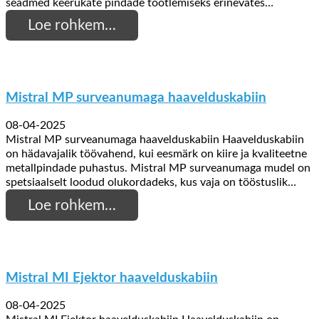
seadmed keerukate pindade töötlemiseks erinevates…
Loe rohkem…
Mistral MP surveanumaga haavelduskabiin
08-04-2025
Mistral MP surveanumaga haavelduskabiin Haavelduskabiin
on hädavajalik töövahend, kui eesmärk on kiire ja kvaliteetne
metallpindade puhastus. Mistral MP surveanumaga mudel on
spetsiaalselt loodud olukordadeks, kus vaja on tööstuslik…
Loe rohkem…
Mistral MI Ejektor haavelduskabiin
08-04-2025