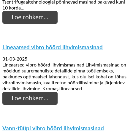
Tsentrifugaaltehnoloogial põhinevad masinad pakuvad kuni
10 korda…
Loe rohkem…
Lineaarsed vibro hõõrd lihvimismasinad
31-03-2025
Lineaarsed vibro hõõrd lihvimismasinad Lihvimismasinad on
mõeldud suuremahuliste detailide pinna töötlemiseks,
pakkudes optimaalset lahendust, kus olulisel kohal on tõhus
vibrolihvimismasin, kvaliteetne hõõrdlihvimine ja järjepidev
detailide lihvimine. Kromaşi lineaarsed…
Loe rohkem…
Vann-tüüpi vibro hõõrd lihvimismasinad