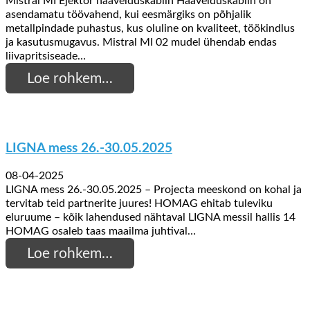
Mistral MI Ejektor haavelduskabiin Haavelduskabiin on
asendamatu töövahend, kui eesmärgiks on põhjalik
metallpindade puhastus, kus oluline on kvaliteet, töökindlus
ja kasutusmugavus. Mistral MI 02 mudel ühendab endas
liivapritsiseade…
Loe rohkem…
LIGNA mess 26.-30.05.2025
08-04-2025
LIGNA mess 26.-30.05.2025 – Projecta meeskond on kohal ja
tervitab teid partnerite juures! HOMAG ehitab tuleviku
eluruume – kõik lahendused nähtaval LIGNA messil hallis 14
HOMAG osaleb taas maailma juhtival…
Loe rohkem…