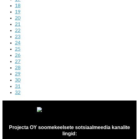
18
19
20
21
22
23
24
25
26
27
28
29
30
31
32
Projecta OY soomekeelsete sotsiaalmeedia kanalite
lingid: