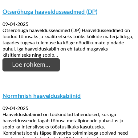
Otserõhuga haaveldusseadmed (DP)
09-04-2025
Otserõhuga haaveldusseadmed (DP) Haaveldusseadmed on
loodud tõhusaks ja kvaliteetseks tööks kõikide materjalidega,
tagades tugeva tulemuse ka kõige nõudlikumate pindade
puhul. Iga haavelduskabiin on ehitatud mugavaks
käsitlemiseks ning sobib…
Loe rohkem…
Normfinish haavelduskabiinid
09-04-2025
Haavelduskabiinid on töökindlad lahendused, kus iga
haaveldusseade tagab tõhusa metallpindade puhastus ja
sobib ka intensiivseks tööstuslikuks kasutuseks.
Kombinatsioonis täpse liivaprits toimimisega sobivad need