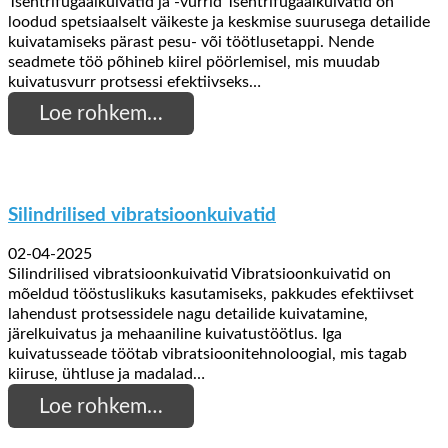
Tsentrifugaalkuivatid ja -vurrid Tsentrifugaalkuivatid on
loodud spetsiaalselt väikeste ja keskmise suurusega detailide
kuivatamiseks pärast pesu- või töötlusetappi. Nende
seadmete töö põhineb kiirel pöörlemisel, mis muudab
kuivatusvurr protsessi efektiivseks…
Loe rohkem…
Silindrilised vibratsioonkuivatid
02-04-2025
Silindrilised vibratsioonkuivatid Vibratsioonkuivatid on
mõeldud tööstuslikuks kasutamiseks, pakkudes efektiivset
lahendust protsessidele nagu detailide kuivatamine,
järelkuivatus ja mehaaniline kuivatustöötlus. Iga
kuivatusseade töötab vibratsioonitehnoloogial, mis tagab
kiiruse, ühtluse ja madalad…
Loe rohkem…