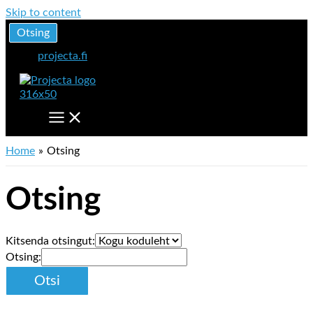
Skip to content
Otsing
projecta.fi
Home
Otsing
Otsing
Kitsenda otsingut:
Otsing: