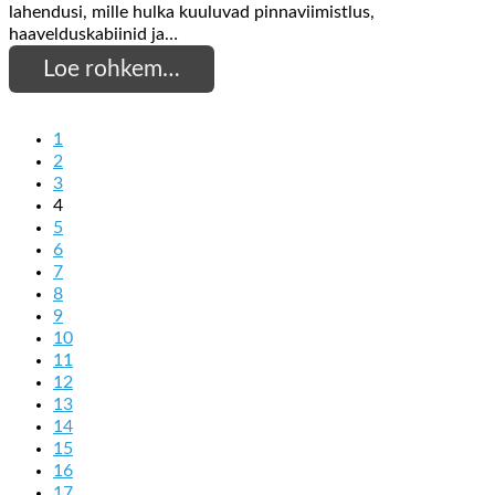
lahendusi, mille hulka kuuluvad pinnaviimistlus,
haavelduskabiinid ja…
Loe rohkem…
1
2
3
4
5
6
7
8
9
10
11
12
13
14
15
16
17