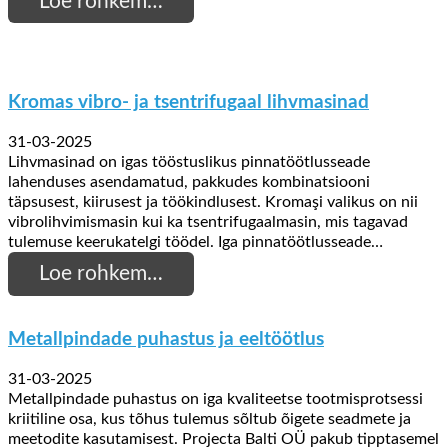
Loe rohkem…
Kromas vibro- ja tsentrifugaal lihvmasinad
31-03-2025
Lihvmasinad on igas tööstuslikus pinnatöötlusseade
lahenduses asendamatud, pakkudes kombinatsiooni
täpsusest, kiirusest ja töökindlusest. Kromaşi valikus on nii
vibrolihvimismasin kui ka tsentrifugaalmasin, mis tagavad
tulemuse keerukatelgi töödel. Iga pinnatöötlusseade…
Loe rohkem…
Metallpindade puhastus ja eeltöötlus
31-03-2025
Metallpindade puhastus on iga kvaliteetse tootmisprotsessi
kriitiline osa, kus tõhus tulemus sõltub õigete seadmete ja
meetodite kasutamisest. Projecta Balti OÜ pakub tipptasemel