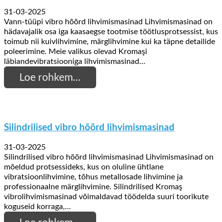
31-03-2025
Vann-tüüpi vibro hõõrd lihvimismasinad Lihvimismasinad on
hädavajalik osa iga kaasaegse tootmise töötlusprotsessist, kus
toimub nii kuivlihvimine, märglihvimine kui ka täpne detailide
poleerimine. Meie valikus olevad Kromaşi
läbiandevibratsiooniga lihvimismasinad…
Loe rohkem…
Silindrilised vibro hõõrd lihvimismasinad
31-03-2025
Silindrilised vibro hõõrd lihvimismasinad Lihvimismasinad on
mõeldud protsessideks, kus on oluline ühtlane
vibratsioonlihvimine, tõhus metallosade lihvimine ja
professionaalne märglihvimine. Silindrilised Kromaş
vibrolihvimismasinad võimaldavad töödelda suuri toorikute
koguseid korraga,…