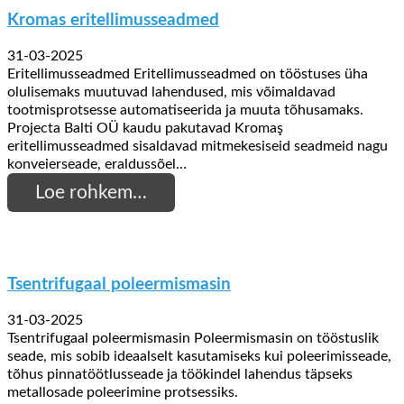
Kromas eritellimusseadmed
31-03-2025
Eritellimusseadmed Eritellimusseadmed on tööstuses üha
olulisemaks muutuvad lahendused, mis võimaldavad
tootmisprotsesse automatiseerida ja muuta tõhusamaks.
Projecta Balti OÜ kaudu pakutavad Kromaş
eritellimusseadmed sisaldavad mitmekesiseid seadmeid nagu
konveierseade, eraldussõel…
Loe rohkem…
Tsentrifugaal poleermismasin
31-03-2025
Tsentrifugaal poleermismasin Poleermismasin on tööstuslik
seade, mis sobib ideaalselt kasutamiseks kui poleerimisseade,
tõhus pinnatöötlusseade ja töökindel lahendus täpseks
metallosade poleerimine protsessiks.