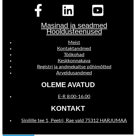
Masinad ja seadmed
Hooldusteenused
Meist
Kontaktandmed
Töökohad
Keskkonnakava
Registri ja andmekaitse põhimõtted
Arveldusandmed
OLEME AVATUD
E-R 8:00-16.00
KONTAKT
Sinilille tee 1, Peetri, Rae vald 75312 HARJUMAA