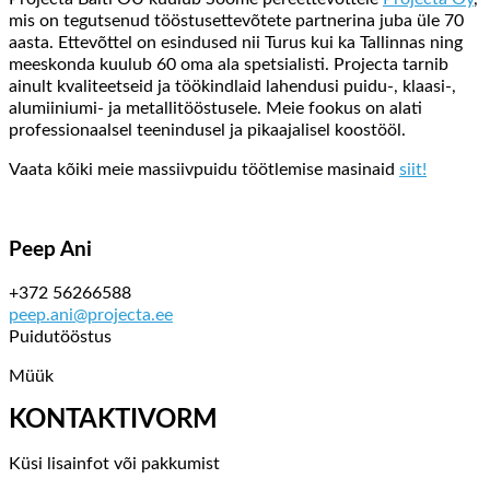
mis on tegutsenud tööstusettevõtete partnerina juba üle 70
aasta. Ettevõttel on esindused nii Turus kui ka Tallinnas ning
meeskonda kuulub 60 oma ala spetsialisti. Projecta tarnib
ainult kvaliteetseid ja töökindlaid lahendusi puidu-, klaasi-,
alumiiniumi- ja metallitööstusele. Meie fookus on alati
professionaalsel teenindusel ja pikaajalisel koostööl.
Vaata kõiki meie massiivpuidu töötlemise masinaid
siit!
Peep Ani
+372 56266588
peep.ani@projecta.ee
Puidutööstus
Müük
KONTAKTIVORM
Küsi lisainfot või pakkumist