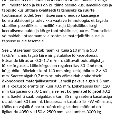
millimeeter loeb ja kus on kriitiline peenlõikus, lamellilõikus ja
täppislõikus ühtlase kvaliteedi tagamiseks ka suurtel
tootmismahtudel. See lintsaeraam ühendab kaasaegse
konstruktsiooni ja tulevikku vaatava tehnoloogia, et tagada
stabiilne peenlõikus, lamellilõikus ja täppislõikus isegi
keerulisema puidu ja kõrge tootmiskiiruse juures. Tänu sellele
võimaldab lintsaeraam viia tootmise materjalitõhususe ja
täpsuse uuele tasemele.
See Lintsaeraam töötab raamikäiguga 210 mm ja 550
takti/min, mis tagab kiire ning stabiilse lõikeprotsessi.
Etteande kiirus on 0,3–1,7 m/min, sõltuvalt puiduliigist ja
lõikekõrgusest. Lõikekõrgus on reguleeritav 30–266 mm,
külgjuhiku lõikelaius kuni 140 mm ning keskjuhikust 2 × 60
mm. Saetee algab 0,7 mm-st, mis võimaldab erakordselt
ökonoomset materjalikasutust. Lamelli paksus algab 1,5 mm-
st ja kõrgustolerants on kuni ±0,5 mm. Lõiketäpsus kuni 120
mm kõrguseni on ±0,1 mm ja sellest kõrgematel lõigetel ±0,2
mm. Saelehti saab paigaldada kuni 35 ning saetera kasutusiga
ulatub kuni 80 tunnini. Lintsaeraam kasutab 15 kW võimsust,
tööks on vajalik 6 bar suruõhk ning seadme mõõdud on
ligikaudu 4050 × 1150 × 2500 mm, kaal umbes 3000 kg.