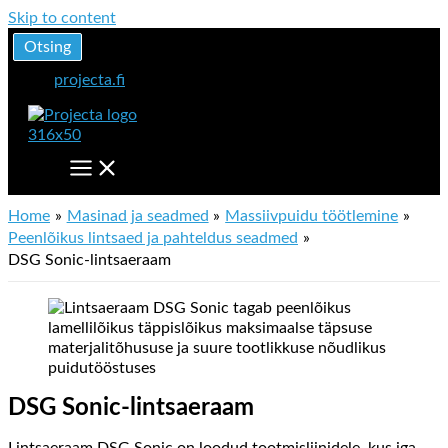
Skip to content
Otsing
projecta.fi
Home
Masinad ja seadmed
Massiivpuidu töötlemine
Peenlõikus lintsaed ja pahteldus seadmed
DSG Sonic-lintsaeraam
DSG Sonic-lintsaeraam
Lintsaeraam DSG Sonic on loodud tootmisliinidele, kus iga