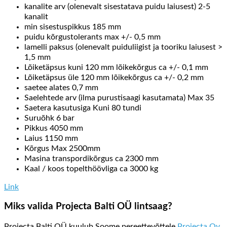
kanalite arv (olenevalt sisestatava puidu laiusest) 2-5
kanalit
min sisestuspikkus 185 mm
puidu kõrgustolerants max +/- 0,5 mm
lamelli paksus (olenevalt puiduliigist ja tooriku laiusest >
1,5 mm
Lõiketäpsus kuni 120 mm lõikekõrgus ca +/- 0,1 mm
Lõiketäpsus üle 120 mm lõikekõrgus ca +/- 0,2 mm
saetee alates 0,7 mm
Saelehtede arv (ilma purustisaagi kasutamata) Max 35
Saetera kasutusiga Kuni 80 tundi
Suruõhk 6 bar
Pikkus 4050 mm
Laius 1150 mm
Kõrgus Max 2500mm
Masina transpordikõrgus ca 2300 mm
Kaal / koos topelthöövliga ca 3000 kg
Link
Miks valida Projecta Balti OÜ lintsaag?
Projecta Balti OÜ kuulub Soome pereettevõttele
Projecta Oy
,