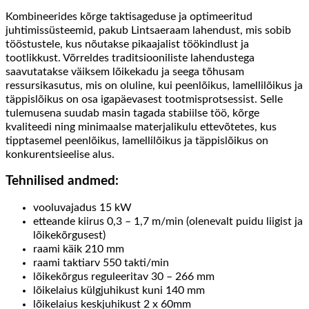
Kombineerides kõrge taktisageduse ja optimeeritud
juhtimissüsteemid, pakub Lintsaeraam lahendust, mis sobib
tööstustele, kus nõutakse pikaajalist töökindlust ja
tootlikkust. Võrreldes traditsiooniliste lahendustega
saavutatakse väiksem lõikekadu ja seega tõhusam
ressursikasutus, mis on oluline, kui peenlõikus, lamellilõikus ja
täppislõikus on osa igapäevasest tootmisprotsessist. Selle
tulemusena suudab masin tagada stabiilse töö, kõrge
kvaliteedi ning minimaalse materjalikulu ettevõtetes, kus
tipptasemel peenlõikus, lamellilõikus ja täppislõikus on
konkurentsieelise alus.
Tehnilised andmed:
vooluvajadus 15 kW
etteande kiirus 0,3 – 1,7 m/min (olenevalt puidu liigist ja
lõikekõrgusest)
raami käik 210 mm
raami taktiarv 550 takti/min
lõikekõrgus reguleeritav 30 – 266 mm
lõikelaius külgjuhikust kuni 140 mm
lõikelaius keskjuhikust 2 x 60mm