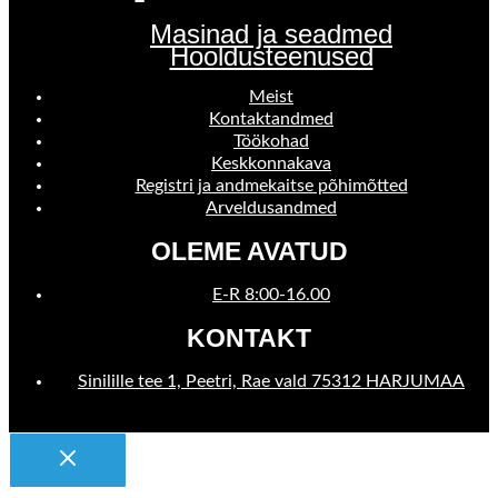
Masinad ja seadmed
Hooldusteenused
Meist
Kontaktandmed
Töökohad
Keskkonnakava
Registri ja andmekaitse põhimõtted
Arveldusandmed
OLEME AVATUD
E-R 8:00-16.00
KONTAKT
Sinilille tee 1, Peetri, Rae vald 75312 HARJUMAA