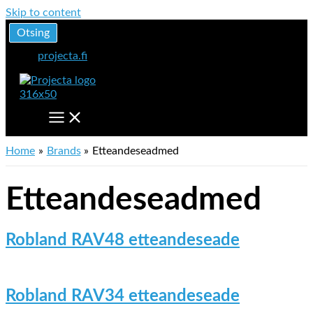
Skip to content
Otsing
projecta.fi
Home
Brands
Etteandeseadmed
Etteandeseadmed
Robland RAV48 etteandeseade
Robland RAV34 etteandeseade