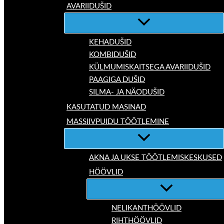
AVARIIDUŠID
KEHADUŠID
KOMBIDUŠID
KÜLMUMISKAITSEGA AVARIIDUŠID
PAAGIGA DUŠID
SILMA- JA NÄODUŠID
KASUTATUD MASINAD
MASSIIVPUIDU TÖÖTLEMINE
AKNA JA UKSE TÖÖTLEMISKESKUSED
HÖÖVLID
NELIKANTHÖÖVLID
RIHTHÖÖVLID