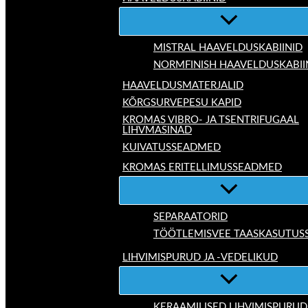
MISTRAL HAAVELDUSKABIINID
NORMFINISH HAAVELDUSKABII
HAAVELDUSMATERJALID
KÕRGSURVEPESU KAPID
KROMAS VIBRO- JA TSENTRIFUGAAL
LIHVMASINAD
KUIVATUSSEADMED
KROMAS ERITELLIMUSSEADMED
SEPARAATORID
TÖÖTLEMISVEE TAASKASUTUS
LIHVIMISPURUD JA -VEDELIKUD
KERAAMILISED LIHVIMISPURUD