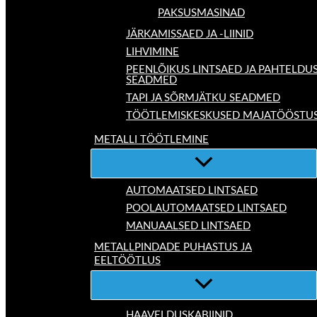
PAKSUSMASINAD
JÄRKAMISSAED JA -LIINID
LIHVIMINE
PEENLÕIKUS LINTSAED JA PAHTELDU
SEADMED
TAPI JA SÕRMJÄTKU SEADMED
TÖÖTLEMISKESKUSED MAJATÖÖSTU
METALLI TÖÖTLEMINE
AUTOMAATSED LINTSAED
POOLAUTOMAATSED LINTSAED
MANUAALSED LINTSAED
METALLPINDADE PUHASTUS JA
EELTÖÖTLUS
HAAVELDUSKABIINID