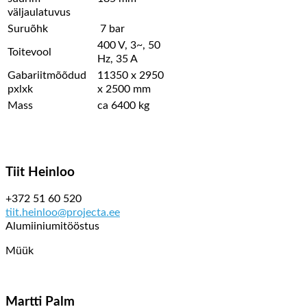
väljaulatuvus
Suruõhk
7 bar
400 V, 3~, 50
Toitevool
Hz, 35 A
Gabariitmõõdud
11350 x 2950
pxlxk
x 2500 mm
Mass
ca 6400 kg
Tiit Heinloo
+372 51 60 520
tiit.heinloo@projecta.ee
Alumiiniumitööstus
Müük
Martti Palm