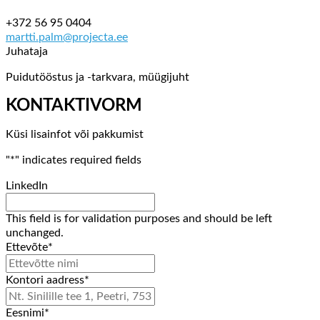
+372 56 95 0404
martti.palm@projecta.ee
Juhataja
Puidutööstus ja -tarkvara, müügijuht
KONTAKTIVORM
Küsi lisainfot või pakkumist
"
*
" indicates required fields
LinkedIn
This field is for validation purposes and should be left
unchanged.
Ettevõte
*
Kontori aadress
*
Eesnimi
*