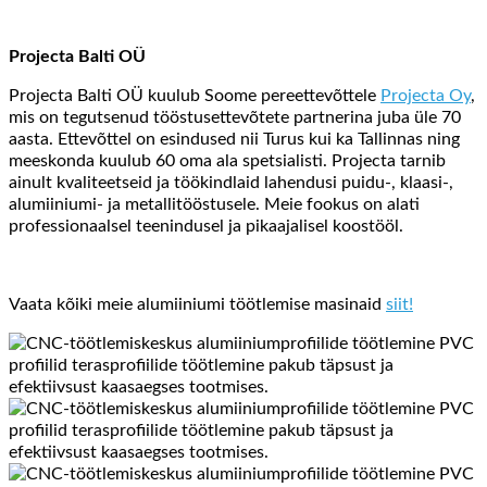
Projecta Balti OÜ
Projecta Balti OÜ kuulub Soome pereettevõttele
Projecta Oy
,
mis on tegutsenud tööstusettevõtete partnerina juba üle 70
aasta. Ettevõttel on esindused nii Turus kui ka Tallinnas ning
meeskonda kuulub 60 oma ala spetsialisti. Projecta tarnib
ainult kvaliteetseid ja töökindlaid lahendusi puidu-, klaasi-,
alumiiniumi- ja metallitööstusele. Meie fookus on alati
professionaalsel teenindusel ja pikaajalisel koostööl.
Vaata kõiki meie alumiiniumi töötlemise masinaid
siit!