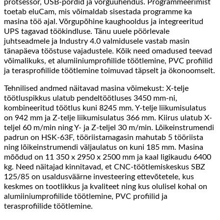
protsessor, USB-pordid ja võrguühendus. Programmeerimist
toetab eluCam, mis võimaldab sisestada programme ka
masina töö ajal. Võrgupõhine kaughooldus ja integreeritud
UPS tagavad töökindluse. Tänu uuele pöörlevale
juhtseadmele ja Industry 4.0 valmidusele vastab masin
tänapäeva tööstuse vajadustele. Kõik need omadused teevad
võimalikuks, et alumiiniumprofiilide töötlemine, PVC profiilid
ja terasprofiilide töötlemine toimuvad täpselt ja ökonoomselt.
Tehnilised andmed näitavad masina võimekust: X-telje
töötluspikkus ulatub pendeltöötluses 3450 mm-ni,
kombineeritud töötlus kuni 8245 mm. Y-telje liikumisulatus
on 942 mm ja Z-telje liikumisulatus 366 mm. Kiirus ulatub X-
teljel 60 m/min ning Y- ja Z-teljel 30 m/min. Lõikeinstrumendi
padrun on HSK-63F, tööriistamagasin mahutab 5 tööriista
ning lõikeinstrumendi väljaulatus on kuni 185 mm. Masina
mõõdud on 11 350 x 2950 x 2500 mm ja kaal ligikaudu 6400
kg. Need näitajad kinnitavad, et CNC-töötlemiskeskus SBZ
125/85 on usaldusväärne investeering ettevõtetele, kus
keskmes on tootlikkus ja kvaliteet ning kus olulisel kohal on
alumiiniumprofiilide töötlemine, PVC profiilid ja
terasprofiilide töötlemine.