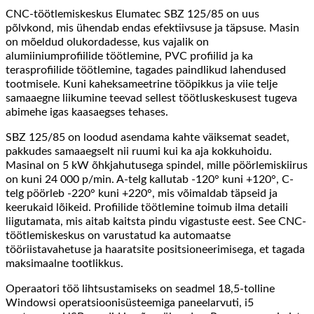
CNC-töötlemiskeskus Elumatec SBZ 125/85 on uus
põlvkond, mis ühendab endas efektiivsuse ja täpsuse. Masin
on mõeldud olukordadesse, kus vajalik on
alumiiniumprofiilide töötlemine, PVC profiilid ja ka
terasprofiilide töötlemine, tagades paindlikud lahendused
tootmisele. Kuni kaheksameetrine tööpikkus ja viie telje
samaaegne liikumine teevad sellest töötluskeskusest tugeva
abimehe igas kaasaegses tehases.
SBZ 125/85 on loodud asendama kahte väiksemat seadet,
pakkudes samaaegselt nii ruumi kui ka aja kokkuhoidu.
Masinal on 5 kW õhkjahutusega spindel, mille pöörlemiskiirus
on kuni 24 000 p/min. A-telg kallutab -120° kuni +120°, C-
telg pöörleb -220° kuni +220°, mis võimaldab täpseid ja
keerukaid lõikeid. Profiilide töötlemine toimub ilma detaili
liigutamata, mis aitab kaitsta pindu vigastuste eest. See CNC-
töötlemiskeskus on varustatud ka automaatse
tööriistavahetuse ja haaratsite positsioneerimisega, et tagada
maksimaalne tootlikkus.
Operaatori töö lihtsustamiseks on seadmel 18,5-tolline
Windowsi operatsioonisüsteemiga paneelarvuti, i5