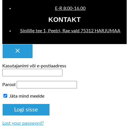
E-R 8:00-16.00
KONTAKT
Sinilille tee 1, Peetri, Rae vald 75312 HARJUMAA
Kasutajanimi või e-postiaadress
Parool
Jäta mind meelde
Lost your password?