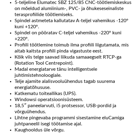
5-teljeline Elumatec SBZ 125/85 CNC-töötlemiskeskus
on mõeldud alumiinium-, PVC- ja õhukeseseinaliste
terasprofiilide töötlemiseks.
Spindel astmeteta kallutatav A-teljel vahemikus -120°
kuni +120°.
Spindel on pööratav C-teljel vahemikus -220° kuni
+220°.
Profiili töötlemine toimub ilma profiili liigutamata, mis
aitab kaitsta profiili pinda vigastuste eest.
Kõik viis telge saavad liikuda samaaegselt RTCP-ga
(Rotation Tool Centrepoint).
Madal energiatarve tänu intelligentsele
juhtimistehnoloogiale.
Telje ajamite alalisvooluühendus tagab suurema
energiatõhususe.
Katkematu toiteallikas (UPS).
Windowsi operatsioonisüsteem.
18,5″ paneelarvuti, i5 protsessor, USB-pordid ja
võrguühendus.
Lihtne pingevaba programmi sisestamine eluCamiga
juhtpaneelil isegi töötamise ajal.
Kaughooldus üle võrgu.