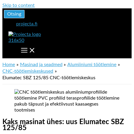
Skip to content
Otsing
projecta.fi
Home
Masinad ja seadmed
Alumiiniumi töötlemine
CNC-töötlemiskeskused
Elumatec SBZ 125/85 CNC-töötlemiskeskus
Kaks masinat ühes: uus Elumatec SBZ
125/85