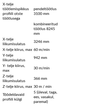
X-telje
töötlemispikkus
pendeltöötlus
profiili otste
3100 mm
töötlusega
kombineeritud
töötlus 8245
mm
X-telje
3246 mm
liikumisulatus
X-telje kiirus, max
60 m/min
Y-telje
942 mm
liikumisulatus
Y- telje kiirus,
30 m/min
max
Z-telje
366 mm
liikumisulatus
Z-telje kiirus, max
30 m / min
5 (üleval, taga,
Töödeldavaid
ees, vasakul,
profiili külgi
paremal)