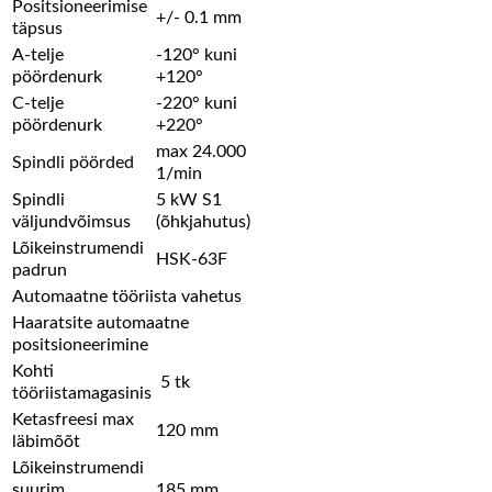
Positsioneerimise
+/- 0.1 mm
täpsus
A-telje
-120° kuni
pöördenurk
+120°
C-telje
-220° kuni
pöördenurk
+220°
max 24.000
Spindli pöörded
1/min
Spindli
5 kW S1
väljundvõimsus
(õhkjahutus)
Lõikeinstrumendi
HSK-63F
padrun
Automaatne tööriista vahetus
Haaratsite automaatne
positsioneerimine
Kohti
5 tk
tööriistamagasinis
Ketasfreesi max
120 mm
läbimõõt
Lõikeinstrumendi
suurim
185 mm