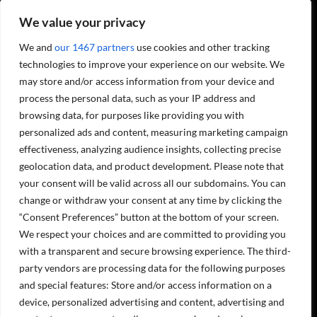
We value your privacy
We and
our 1467 partners
use cookies and other tracking
Projecta OY soomekeelsete sotsiaalmeedia kanalite lingid:
technologies to improve your experience on our website. We
may store and/or access information from your device and
process the personal data, such as your IP address and
browsing data, for purposes like providing you with
Masinad ja seadmed
personalized ads and content, measuring marketing campaign
Hooldusteenused
effectiveness, analyzing audience insights, collecting precise
geolocation data, and product development. Please note that
Meist
your consent will be valid across all our subdomains. You can
Kontaktandmed
Töökohad
change or withdraw your consent at any time by clicking the
Keskkonnakava
“Consent Preferences” button at the bottom of your screen.
Registri ja andmekaitse põhimõtted
We respect your choices and are committed to providing you
Arveldusandmed
with a transparent and secure browsing experience. The third-
OLEME AVATUD
party vendors are processing data for the following purposes
and special features: Store and/or access information on a
device, personalized advertising and content, advertising and
E-R 8:00-16.00