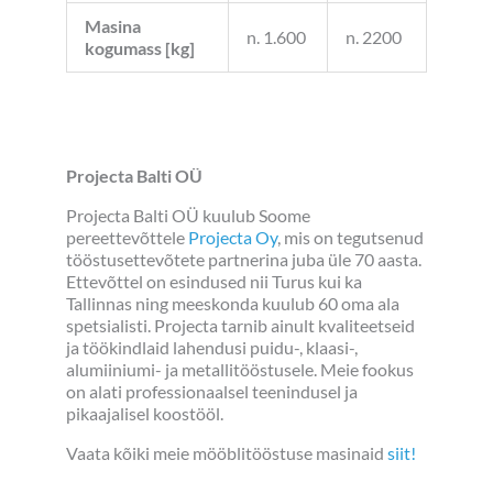
Masina
n. 1.600
n. 2200
kogumass [kg]
Projecta Balti OÜ
Projecta Balti OÜ kuulub Soome
pereettevõttele
Projecta Oy
, mis on tegutsenud
tööstusettevõtete partnerina juba üle 70 aasta.
Ettevõttel on esindused nii Turus kui ka
Tallinnas ning meeskonda kuulub 60 oma ala
spetsialisti. Projecta tarnib ainult kvaliteetseid
ja töökindlaid lahendusi puidu-, klaasi-,
alumiiniumi- ja metallitööstusele. Meie fookus
on alati professionaalsel teenindusel ja
pikaajalisel koostööl.
Vaata kõiki meie mööblitööstuse masinaid
siit!