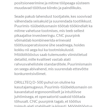
positsioneerimine ja mitme tööpeaga süsteem
muudavad töötluse kiireks ja paindlikuks.
Seade pakub lahendust tootjatele, kes soovivad
vähendada seisakuid ja suurendada tootlikkust.
Puurimis-tüübeldusmasin töötab töökindlalt ka
mitme vahetuse tootmises, mis teeb sellest
pikaajalise investeeringu. CNC puurpink
võimaldab kombineerida erinevaid
töötlusoperatsioone ühe seadmega, hoides
kokku nii aega kui ka tootmiskulusid.
Mööblitööstus saab tulemuseks viimistletud
detailid, mille kvaliteet vastab alati
rahvusvahelistele standarditele. Puurimismasin
on seega abivahend, mis suurendab ettevõtte
konkurentsivõimet.
DRILLTEQ D-500 puhul on oluline ka
kasutajamugavus. Puurimis-tüübeldusmasin on
kavandatud ergonoomiliselt ja intuitiivse
juhtimisega, et operaatorid saaksid töötada
tõhusalt. CNC puurpink tagab, et töötlus
toimub alati stabiilselt ja kiiresti. Mööblitööstus