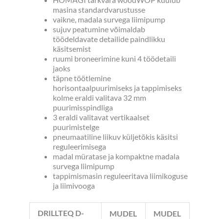
masina standardvarustusse
vaikne, madala survega liimipump
sujuv peatumine võimaldab
töödeldavate detailide paindlikku
käsitsemist
ruumi broneerimine kuni 4 töödetaili
jaoks
täpne töötlemine
horisontaalpuurimiseks ja tappimiseks
kolme eraldi valitava 32 mm
puurimisspindliga
3 eraldi valitavat vertikaalset
puurimistelge
pneumaatiline liikuv küljetõkis käsitsi
reguleerimisega
madal müratase ja kompaktne madala
survega liimipump
tappimismasin reguleeritava liimikoguse
ja liimivooga
DRILLTEQ D-
MUDEL
MUDEL