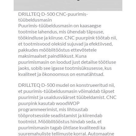
DRILLTEQ D-500 CNC-puurimis-
tüübeldusmasin
Puurimis-tüübeldusmasin on kaasaegse
tootmise lahendus, mis ühendab täpsuse,
töökindluse ja kiiruse. CNC puurpink töötab nii,
et tootmisvood oleksid sujuvad ja efektiivsed,
pakkudes mööblitööstus ettevõtetele
maksimaalset paindlikkust. Kuna
puurimismasin on loodud just detailse töötluse
jaoks, sobib see igasse tootmisüksusesse, kus
kvaliteet ja ökonoomsus on esmatähtsad.
DRILLTEQ D-500 mudel on konstrueeritud nii,
et puurimis-tüübeldusmasin võimaldab täpset
puurimist ja usaldusväärset tüübeldamist. CNC
puurpink kasutab woodWOP
programmeerimist, mis lihtsustab
tööprotsesside seadistamist ja kiirendab
tootmist. Mööblitööstus hindab seda, et
puurimismasin tagab ühtlase kvaliteedi ka
suuremahuliste tellimuste korral. Automaatne