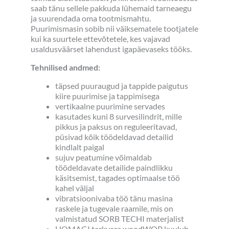
saab tänu sellele pakkuda lühemaid tarneaegu
ja suurendada oma tootmismahtu.
Puurimismasin sobib nii väiksematele tootjatele
kui ka suurtele ettevõtetele, kes vajavad
usaldusväärset lahendust igapäevaseks tööks.
Tehnilised andmed:
täpsed puuraugud ja tappide paigutus
kiire puurimise ja tappimisega
vertikaalne puurimine servades
kasutades kuni 8 survesilindrit, mille
pikkus ja paksus on reguleeritavad,
püsivad kõik töödeldavad detailid
kindlalt paigal
sujuv peatumine võimaldab
töödeldavate detailide paindlikku
käsitsemist, tagades optimaalse töö
kahel väljal
vibratsioonivaba töö tänu masina
raskele ja tugevale raamile, mis on
valmistatud SORB TECHI materjalist
HOMAGI tarkvara woodWOP kuulub