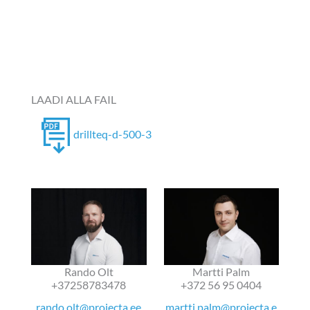
LAADI ALLA FAIL
drillteq-d-500-3
Rando Olt
Martti Palm
+37258783478
+372 56 95 0404
rando.olt@projecta.ee
martti.palm@projecta.e