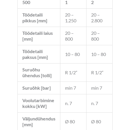
500
1
2
Töödetaili
20 –
20 –
pikkus [mm]
1.250
2.800
Töödetaili laius
20 –
20 –
[mm]
800
800
Töödetaili
10 – 80
10 – 80
paksus [mm]
Suruõhu
R 1/2“
R 1/2“
ühendus [tolli]
Suruõhk [bar]
min 7
min 7
Voolutarbimine
n. 7
n. 7
kokku [kW]
Väljundühendus
Ø 80
Ø 80
[mm]