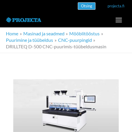
Skip
Otsing
projecta.fi
to
content
Home
Masinad ja seadmed
Mööblitööstus
Puurimine ja tüübeldus
CNC-puurpingid
DRILLTEQ D-500 CNC-puurimis-tüübeldusmasin