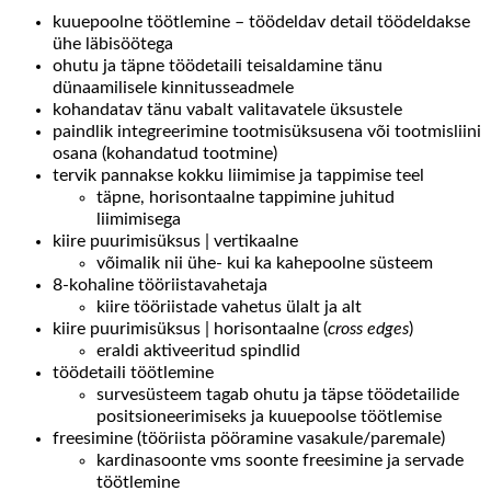
kuuepoolne töötlemine – töödeldav detail töödeldakse
ühe läbisöötega
ohutu ja täpne töödetaili teisaldamine tänu
dünaamilisele kinnitusseadmele
kohandatav tänu vabalt valitavatele üksustele
paindlik integreerimine tootmisüksusena või tootmisliini
osana (kohandatud tootmine)
tervik pannakse kokku liimimise ja tappimise teel
täpne, horisontaalne tappimine juhitud
liimimisega
kiire puurimisüksus | vertikaalne
võimalik nii ühe- kui ka kahepoolne süsteem
8-kohaline tööriistavahetaja
kiire tööriistade vahetus ülalt ja alt
kiire puurimisüksus | horisontaalne (
cross edges
)
eraldi aktiveeritud spindlid
töödetaili töötlemine
survesüsteem tagab ohutu ja täpse töödetailide
positsioneerimiseks ja kuuepoolse töötlemise
freesimine (tööriista pööramine vasakule/paremale)
kardinasoonte vms soonte freesimine ja servade
töötlemine