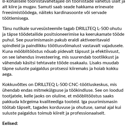
8-kohalisele tööriistavahetajale on tööriistade vahetus ülalt ja
alt kiire ja mugav. Samuti saab seade hakkama erinevate
freesimistöödega, näiteks kardinasoonte või servade
töötlemisega.
Tänu nutikale survesüsteemile tagab DRILLTEQ L-500 ohutu
ja täpse töödetailide positsioneerimise ka keerukamate tööde
puhul. See puurimismasin pakub eraldi aktiveeritavaid
spindleid ja paindlikku töötlusvõimalust vastavalt vajadusele.
Kuna mööblitööstus nõuab pidevalt täpsust ja efektiivsust,
on see lahendus investeering, mis suurendab tootlikkust ja
vähendab käsitsi tehtavate tööde osakaalu. Lisaks muudab
täpne suluste paigaldus protsessi kiiremaks ja hoiab kokku
aega.
Kokkuvõttes on DRILLTEQ L-500 CNC-töötluskeskus, mis
ühendab endas mitmekülgsuse ja töökindluse. See on loodud
tootjatele, kelle jaoks on oluline, et mööblitööstus saaks
pakkuda kõrgeima kvaliteediga tooteid. Iga puurimismasin
töötab täpselt, tagades korduvuse ja ohutuse, samal ajal kui
suluste paigaldus toimub kiirelt ja professionaalselt.
Eelised: