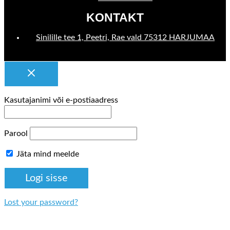
KONTAKT
Sinilille tee 1, Peetri, Rae vald 75312 HARJUMAA
Kasutajanimi või e-postiaadress
Parool
Jäta mind meelde
Lost your password?