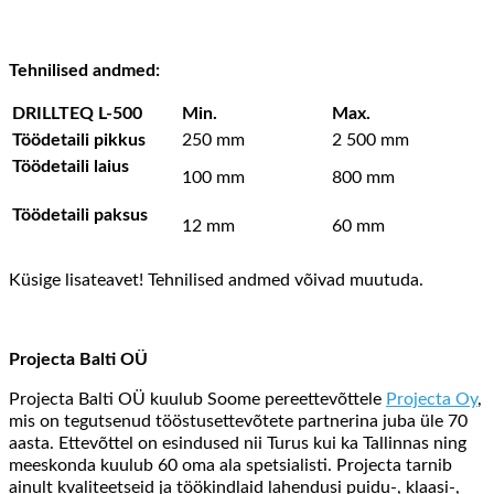
Tehnilised andmed:
DRILLTEQ L-500
Min.
Max.
Töödetaili pikkus
250 mm
2 500 mm
Töödetaili laius
100 mm
800 mm
Töödetaili paksus
12 mm
60 mm
Küsige lisateavet! Tehnilised andmed võivad muutuda.
Projecta Balti OÜ
Projecta Balti OÜ kuulub Soome pereettevõttele
Projecta Oy
,
mis on tegutsenud tööstusettevõtete partnerina juba üle 70
aasta. Ettevõttel on esindused nii Turus kui ka Tallinnas ning
meeskonda kuulub 60 oma ala spetsialisti. Projecta tarnib
ainult kvaliteetseid ja töökindlaid lahendusi puidu-, klaasi-,