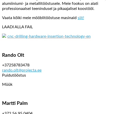
alumiiniumi- ja metallitööstusele. Meie fookus on alati
professionaalsel teenindusel ja pikaajalisel koostööl.
Vaata kõiki meie mööblitööstuse masinaid
siit!
LAADI ALLA FAIL
cnc-drilling-hardware-insertion-technology-en
Rando Olt
+37258783478
rando.olt@projecta.ee
Puidutööstus
Müük
Martti Palm
+372 56 95 0404