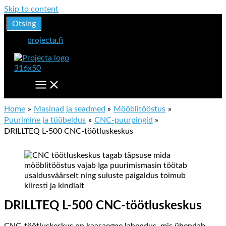
Skip to content
Otsing
projecta.fi
Home
Masinad ja seadmed
Mööblitööstus
Puurimine ja tüübeldus
CNC-puurpingid
DRILLTEQ L-500 CNC-töötluskeskus
DRILLTEQ L-500 CNC-töötluskeskus
CNC-töötluskeskus on kaasaegne lahendus, mis ühendab