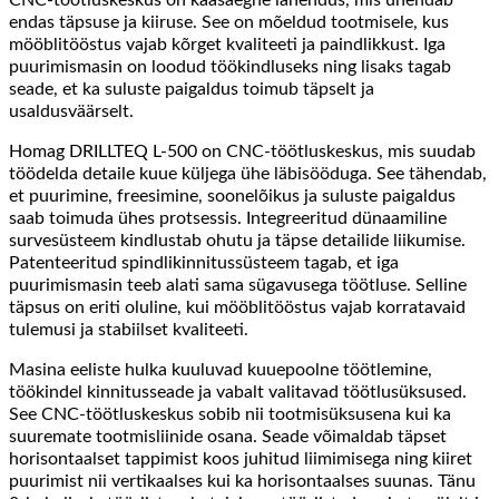
endas täpsuse ja kiiruse. See on mõeldud tootmisele, kus
mööblitööstus vajab kõrget kvaliteeti ja paindlikkust. Iga
puurimismasin on loodud töökindluseks ning lisaks tagab
seade, et ka suluste paigaldus toimub täpselt ja
usaldusväärselt.
Homag DRILLTEQ L-500 on CNC-töötluskeskus, mis suudab
töödelda detaile kuue küljega ühe läbisööduga. See tähendab,
et puurimine, freesimine, soonelõikus ja suluste paigaldus
saab toimuda ühes protsessis. Integreeritud dünaamiline
survesüsteem kindlustab ohutu ja täpse detailide liikumise.
Patenteeritud spindlikinnitussüsteem tagab, et iga
puurimismasin teeb alati sama sügavusega töötluse. Selline
täpsus on eriti oluline, kui mööblitööstus vajab korratavaid
tulemusi ja stabiilset kvaliteeti.
Masina eeliste hulka kuuluvad kuuepoolne töötlemine,
töökindel kinnitusseade ja vabalt valitavad töötlusüksused.
See CNC-töötluskeskus sobib nii tootmisüksusena kui ka
suuremate tootmisliinide osana. Seade võimaldab täpset
horisontaalset tappimist koos juhitud liimimisega ning kiiret
puurimist nii vertikaalses kui ka horisontaalses suunas. Tänu