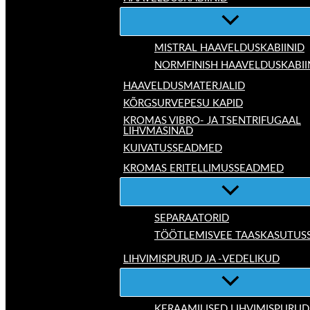
MISTRAL HAAVELDUSKABIINID
NORMFINISH HAAVELDUSKABII
HAAVELDUSMATERJALID
KÕRGSURVEPESU KAPID
KROMAS VIBRO- JA TSENTRIFUGAAL
LIHVMASINAD
KUIVATUSSEADMED
KROMAS ERITELLIMUSSEADMED
SEPARAATORID
TÖÖTLEMISVEE TAASKASUTUS
LIHVIMISPURUD JA -VEDELIKUD
KERAAMILISED LIHVIMISPURUD