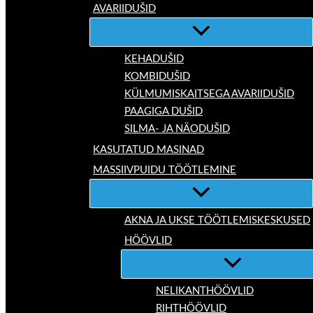
AVARIIDUŠID
KEHADUŠID
KOMBIDUŠID
KÜLMUMISKAITSEGA AVARIIDUŠID
PAAGIGA DUŠID
SILMA- JA NÄODUŠID
KASUTATUD MASINAD
MASSIIVPUIDU TÖÖTLEMINE
AKNA JA UKSE TÖÖTLEMISKESKUSED
HÖÖVLID
NELIKANTHÖÖVLID
RIHTHÖÖVLID