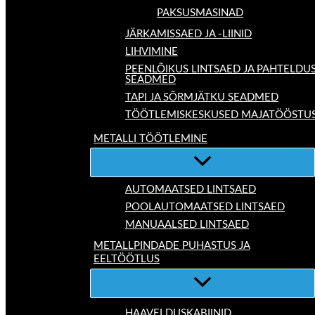
PAKSUSMASINAD
JÄRKAMISSAED JA -LIINID
LIHVIMINE
PEENLÕIKUS LINTSAED JA PAHTELDU
SEADMED
TAPI JA SÕRMJÄTKU SEADMED
TÖÖTLEMISKESKUSED MAJATÖÖSTU
METALLI TÖÖTLEMINE
AUTOMAATSED LINTSAED
POOLAUTOMAATSED LINTSAED
MANUAALSED LINTSAED
METALLPINDADE PUHASTUS JA
EELTÖÖTLUS
HAAVELDUSKABIINID