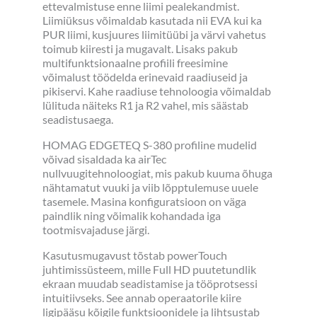
ettevalmistuse enne liimi pealekandmist.
Liimiüksus võimaldab kasutada nii EVA kui ka
PUR liimi, kusjuures liimitüübi ja värvi vahetus
toimub kiiresti ja mugavalt. Lisaks pakub
multifunktsionaalne profiili freesimine
võimalust töödelda erinevaid raadiuseid ja
pikiservi. Kahe raadiuse tehnoloogia võimaldab
lülituda näiteks R1 ja R2 vahel, mis säästab
seadistusaega.
HOMAG EDGETEQ S-380 profiline mudelid
võivad sisaldada ka airTec
nullvuugitehnoloogiat, mis pakub kuuma õhuga
nähtamatut vuuki ja viib lõpptulemuse uuele
tasemele. Masina konfiguratsioon on väga
paindlik ning võimalik kohandada iga
tootmisvajaduse järgi.
Kasutusmugavust tõstab powerTouch
juhtimissüsteem, mille Full HD puutetundlik
ekraan muudab seadistamise ja tööprotsessi
intuitiivseks. See annab operaatorile kiire
ligipääsu kõigile funktsioonidele ja lihtsustab