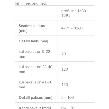
Tehnilised andmed:
profiLine 1630 –
1891
Seadme pikkus
4770 – 8260
[mm]
Detaili laius [mm]
kui paksus on 8-22
70
mm
kui paksus on 23-40
120
mm
kui paksus on 41-60
150
mm
Detaili paksus [mm]
8 – 100
Kandi paksus [mm]
0,4 – 20