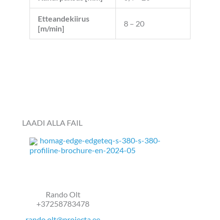
Etteandekiirus
8 – 20
[m/min]
LAADI ALLA FAIL
homag-edge-edgeteq-s-380-s-380-
profiline-brochure-en-2024-05
Rando Olt
+37258783478
rando.olt@projecta.ee