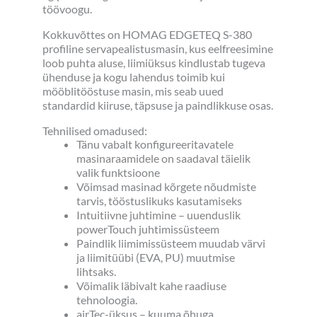
töövoogu.
Kokkuvõttes on HOMAG EDGETEQ S-380
profiline servapealistusmasin, kus eelfreesimine
loob puhta aluse, liimiüksus kindlustab tugeva
ühenduse ja kogu lahendus toimib kui
mööblitööstuse masin, mis seab uued
standardid kiiruse, täpsuse ja paindlikkuse osas.
Tehnilised omadused:
Tänu vabalt konfigureeritavatele
masinaraamidele on saadaval täielik
valik funktsioone
Võimsad masinad kõrgete nõudmiste
tarvis, tööstuslikuks kasutamiseks
Intuitiivne juhtimine – uuenduslik
powerTouch juhtimissüsteem
Paindlik liimimissüsteem muudab värvi
ja liimitüübi (EVA, PU) muutmise
lihtsaks.
Võimalik läbivalt kahe raadiuse
tehnoloogia.
airTec-üksus – kuuma õhuga