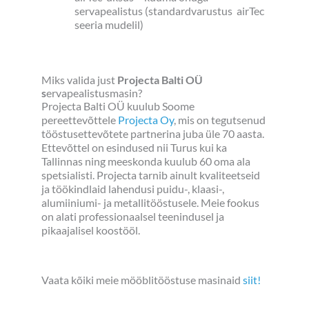
servapealistus (standardvarustus airTec
seeria mudelil)
Miks valida just
Projecta Balti OÜ
s
ervapealistusmasin?
Projecta Balti OÜ kuulub Soome
pereettevõttele
Projecta Oy
, mis on tegutsenud
tööstusettevõtete partnerina juba üle 70 aasta.
Ettevõttel on esindused nii Turus kui ka
Tallinnas ning meeskonda kuulub 60 oma ala
spetsialisti. Projecta tarnib ainult kvaliteetseid
ja töökindlaid lahendusi puidu-, klaasi-,
alumiiniumi- ja metallitööstusele. Meie fookus
on alati professionaalsel teenindusel ja
pikaajalisel koostööl.
Vaata kõiki meie mööblitööstuse masinaid
siit!