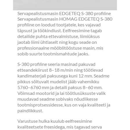
Servapealistusmasin EDGETEQ S-380 profiline
Servapealistusmasin HOMAG EDGETEQ S-380
profiline on loodud tootjatele, kes vajavad
täpsust ja töökindlust. Eelfreesimine tagab
detailide puhta ettevalmistuse, liimiüksus
jaotab liimi ühtlaselt ning kogu seade on
professionaalne mööblitööstuse masin, mis
sobib suurte tootmismahtude jaoks.
S-380 profiline seeria masinad pakuvad
etteandekiirust 8–18 m/min ning töötlevad
kandimaterjali paksusega kuni 12 mm. Seadme
pikkus sõltuvalt mudelist jääb vahemikku
5760–6760 mm ja detaili paksus 8–60 mm.
Võimsad mootorid ja lai töötlusüksuste valik
muudavad seadme sobivaks nõudlikesse
tootmisprotsessidesse, kus on vaja kvaliteeti ja
paindlikkust.
Varustuse hulka kuulub eelfreesimine
kvaliteetsete freesidega, mis tagavad serva