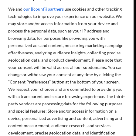
We and
our {{count}} partners
use cookies and other tracking
Projecta OY soomekeelsete sotsiaalmeedia kanalite lingid:
technologies to improve your experience on our website. We
may store and/or access information from your device and
process the personal data, such as your IP address and
browsing data, for purposes like providing you with
Masinad ja seadmed
personalized ads and content, measuring marketing campaign
Hooldusteenused
effectiveness, analyzing audience insights, collecting precise
geolocation data, and product development. Please note that
Meist
your consent will be valid across all our subdomains. You can
Kontaktandmed
Töökohad
change or withdraw your consent at any time by clicking the
Keskkonnakava
“Consent Preferences” button at the bottom of your screen.
Registri ja andmekaitse põhimõtted
We respect your choices and are committed to providing you
Arveldusandmed
with a transparent and secure browsing experience. The third-
OLEME AVATUD
party vendors are processing data for the following purposes
and special features: Store and/or access information on a
device, personalized advertising and content, advertising and
E-R 8:00-16.00
content measurement, audience research, and services
development, precise geolocation data, and identification