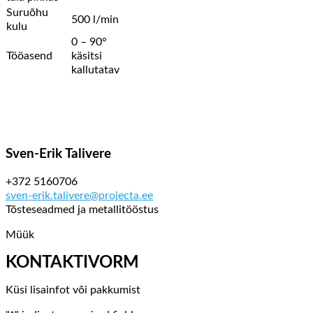
Suruõhu
500 l/min
kulu
0 – 90°
Tööasend
käsitsi
kallutatav
Sven-Erik Talivere
+372 5160706
sven-erik.talivere@projecta.ee
Tõsteseadmed ja metallitööstus
Müük
KONTAKTIVORM
Küsi lisainfot või pakkumist