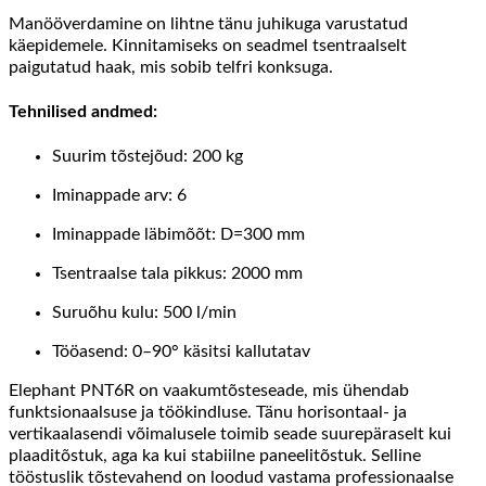
Manööverdamine on lihtne tänu juhikuga varustatud
käepidemele. Kinnitamiseks on seadmel tsentraalselt
paigutatud haak, mis sobib telfri konksuga.
Tehnilised andmed:
Suurim tõstejõud: 200 kg
Iminappade arv: 6
Iminappade läbimõõt: D=300 mm
Tsentraalse tala pikkus: 2000 mm
Suruõhu kulu: 500 l/min
Tööasend: 0–90° käsitsi kallutatav
Elephant PNT6R on vaakumtõsteseade, mis ühendab
funktsionaalsuse ja töökindluse. Tänu horisontaal- ja
vertikaalasendi võimalusele toimib seade suurepäraselt kui
plaaditõstuk, aga ka kui stabiilne paneelitõstuk. Selline
tööstuslik tõstevahend on loodud vastama professionaalse