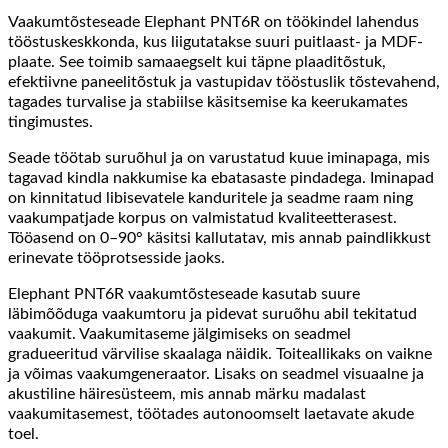
Vaakumtõsteseade Elephant PNT6R on töökindel lahendus
tööstuskeskkonda, kus liigutatakse suuri puitlaast- ja MDF-
plaate. See toimib samaaegselt kui täpne plaaditõstuk,
efektiivne paneelitõstuk ja vastupidav tööstuslik tõstevahend,
tagades turvalise ja stabiilse käsitsemise ka keerukamates
tingimustes.
Seade töötab suruõhul ja on varustatud kuue iminapaga, mis
tagavad kindla nakkumise ka ebatasaste pindadega. Iminapad
on kinnitatud libisevatele kanduritele ja seadme raam ning
vaakumpatjade korpus on valmistatud kvaliteetterasest.
Tööasend on 0–90° käsitsi kallutatav, mis annab paindlikkust
erinevate tööprotsesside jaoks.
Elephant PNT6R vaakumtõsteseade kasutab suure
läbimõõduga vaakumtoru ja pidevat suruõhu abil tekitatud
vaakumit. Vaakumitaseme jälgimiseks on seadmel
gradueeritud värvilise skaalaga näidik. Toiteallikaks on vaikne
ja võimas vaakumgeneraator. Lisaks on seadmel visuaalne ja
akustiline häiresüsteem, mis annab märku madalast
vaakumitasemest, töötades autonoomselt laetavate akude
toel.