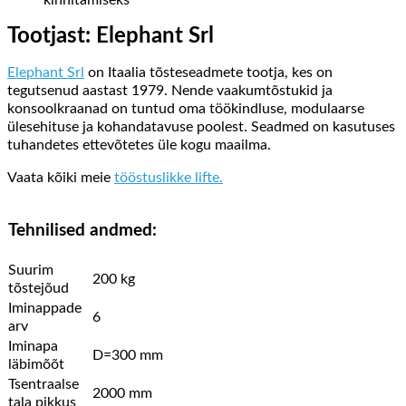
kinnitamiseks
Tootjast: Elephant Srl
Elephant Srl
on Itaalia tõsteseadmete tootja, kes on
tegutsenud aastast 1979. Nende vaakumtõstukid ja
konsoolkraanad on tuntud oma töökindluse, modulaarse
ülesehituse ja kohandatavuse poolest. Seadmed on kasutuses
tuhandetes ettevõtetes üle kogu maailma.
Vaata kõiki meie
tööstuslikke lifte.
Tehnilised andmed:
Suurim
200 kg
tõstejõud
Iminappade
6
arv
Iminapa
D=300 mm
läbimõõt
Tsentraalse
2000 mm
tala pikkus