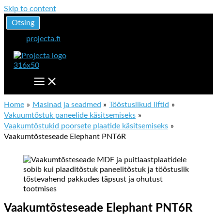
Skip to content
Otsing
projecta.fi
Home
Masinad ja seadmed
Tööstuslikud liftid
Vakuumtõstuk paneelide käsitsemiseks
Vaakumtõstukid poorsete plaatide käsitsemiseks
Vaakumtõsteseade Elephant PNT6R
Vaakumtõsteseade Elephant PNT6R