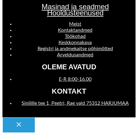
Masinad ja seadmed
Hooldusteenused
Meist
Kontaktandmed
Töökohad
Keskkonnakava
Registri ja andmekaitse põhimõtted
Arveldusandmed
OLEME AVATUD
E-R 8:00-16.00
KONTAKT
Sinilille tee 1, Peetri, Rae vald 75312 HARJUMAA