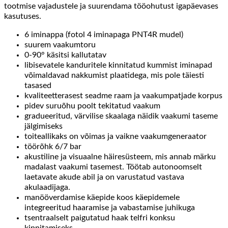
tootmise vajadustele ja suurendama tööohutust igapäevases
kasutuses.
6 iminappa (fotol 4 iminapaga PNT4R mudel)
suurem vaakumtoru
0-90° käsitsi kallutatav
libisevatele kanduritele kinnitatud kummist iminapad
võimaldavad nakkumist plaatidega, mis pole täiesti
tasased
kvaliteetterasest seadme raam ja vaakumpatjade korpus
pidev suruõhu poolt tekitatud vaakum
gradueeritud, värvilise skaalaga näidik vaakumi taseme
jälgimiseks
toiteallikaks on võimas ja vaikne vaakumgeneraator
töörõhk 6/7 bar
akustiline ja visuaalne häiresüsteem, mis annab märku
madalast vaakumi tasemest. Töötab autonoomselt
laetavate akude abil ja on varustatud vastava
akulaadijaga.
manööverdamise käepide koos käepidemele
integreeritud haaramise ja vabastamise juhikuga
tsentraalselt paigutatud haak telfri konksu