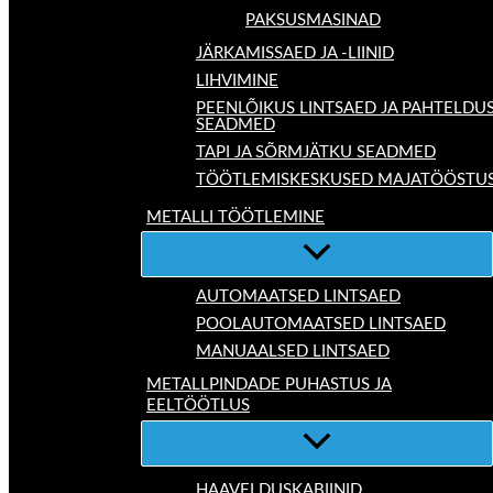
PAKSUSMASINAD
JÄRKAMISSAED JA -LIINID
LIHVIMINE
PEENLÕIKUS LINTSAED JA PAHTELDU
SEADMED
TAPI JA SÕRMJÄTKU SEADMED
TÖÖTLEMISKESKUSED MAJATÖÖSTU
METALLI TÖÖTLEMINE
AUTOMAATSED LINTSAED
POOLAUTOMAATSED LINTSAED
MANUAALSED LINTSAED
METALLPINDADE PUHASTUS JA
EELTÖÖTLUS
HAAVELDUSKABIINID