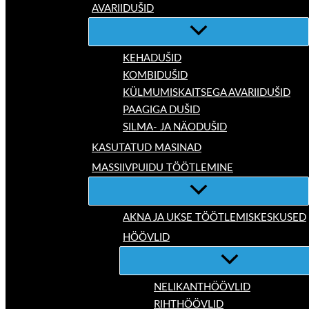
AVARIIDUŠID
KEHADUŠID
KOMBIDUŠID
KÜLMUMISKAITSEGA AVARIIDUŠID
PAAGIGA DUŠID
SILMA- JA NÄODUŠID
KASUTATUD MASINAD
MASSIIVPUIDU TÖÖTLEMINE
AKNA JA UKSE TÖÖTLEMISKESKUSED
HÖÖVLID
NELIKANTHÖÖVLID
RIHTHÖÖVLID