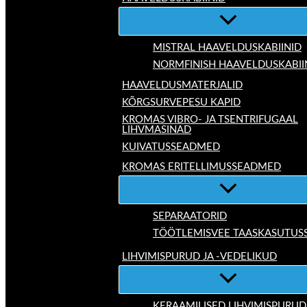
MISTRAL HAAVELDUSKABIINID
NORMFINISH HAAVELDUSKABII
HAAVELDUSMATERJALID
KÕRGSURVEPESU KAPID
KROMAS VIBRO- JA TSENTRIFUGAAL
LIHVMASINAD
KUIVATUSSEADMED
KROMAS ERITELLIMUSSEADMED
SEPARAATORID
TÖÖTLEMISVEE TAASKASUTUS
LIHVIMISPURUD JA -VEDELIKUD
KERAAMILISED LIHVIMISPURUD