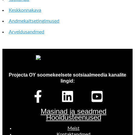
Keskkonnakava
Andmekaitsetingimused
Arveldusandmed
Projecta OY soomekeelsete sotsiaalmeedia kanalite
lingid:
Masinad ja seadmed
Hooldusteenused
Meist
Kontaktandmed