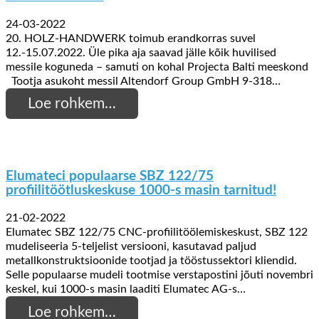
24-03-2022
20. HOLZ-HANDWERK toimub erandkorras suvel
12.-15.07.2022. Üle pika aja saavad jälle kõik huvilised
messile koguneda – samuti on kohal Projecta Balti meeskond
Tootja asukoht messil Altendorf Group GmbH 9-318…
Loe rohkem…
Elumateci populaarse SBZ 122/75
profiilitöötluskeskuse 1000-s masin tarnitud!
21-02-2022
Elumatec SBZ 122/75 CNC-profiilitöölemiskeskust, SBZ 122
mudeliseeria 5-teljelist versiooni, kasutavad paljud
metallkonstruktsioonide tootjad ja tööstussektori kliendid.
Selle populaarse mudeli tootmise verstapostini jõuti novembri
keskel, kui 1000-s masin laaditi Elumatec AG-s…
Loe rohkem…