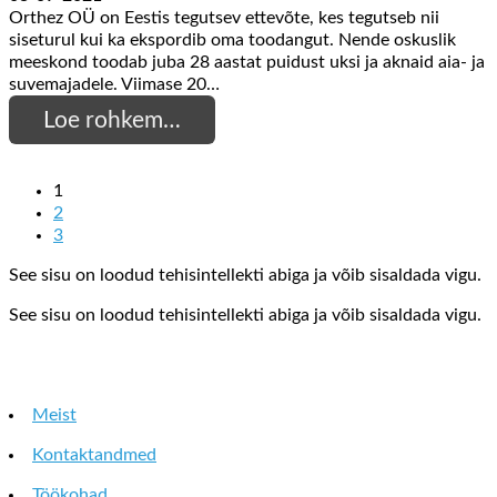
Orthez OÜ on Eestis tegutsev ettevõte, kes tegutseb nii
siseturul kui ka ekspordib oma toodangut. Nende oskuslik
meeskond toodab juba 28 aastat puidust uksi ja aknaid aia- ja
suvemajadele. Viimase 20…
Loe rohkem…
1
2
3
See sisu on loodud tehisintellekti abiga ja võib sisaldada vigu.
See sisu on loodud tehisintellekti abiga ja võib sisaldada vigu.
Meist
Kontaktandmed
Töökohad