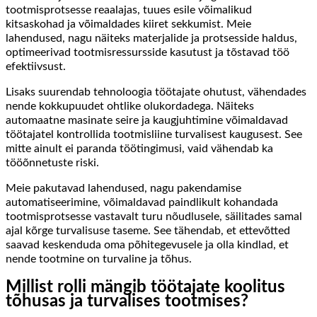
tootmisprotsesse reaalajas, tuues esile võimalikud
kitsaskohad ja võimaldades kiiret sekkumist. Meie
lahendused, nagu näiteks materjalide ja protsesside haldus,
optimeerivad tootmisressursside kasutust ja tõstavad töö
efektiivsust.
Lisaks suurendab tehnoloogia töötajate ohutust, vähendades
nende kokkupuudet ohtlike olukordadega. Näiteks
automaatne masinate seire ja kaugjuhtimine võimaldavad
töötajatel kontrollida tootmisliine turvalisest kaugusest. See
mitte ainult ei paranda töötingimusi, vaid vähendab ka
tööõnnetuste riski.
Meie pakutavad lahendused, nagu pakendamise
automatiseerimine, võimaldavad paindlikult kohandada
tootmisprotsesse vastavalt turu nõudlusele, säilitades samal
ajal kõrge turvalisuse taseme. See tähendab, et ettevõtted
saavad keskenduda oma põhitegevusele ja olla kindlad, et
nende tootmine on turvaline ja tõhus.
Millist rolli mängib töötajate koolitus
tõhusas ja turvalises tootmises?