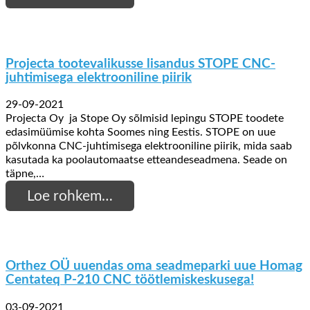
Projecta tootevalikusse lisandus STOPE CNC-
juhtimisega elektrooniline piirik
29-09-2021
Projecta Oy ja Stope Oy sõlmisid lepingu STOPE toodete
edasimüümise kohta Soomes ning Eestis. STOPE on uue
põlvkonna CNC-juhtimisega elektrooniline piirik, mida saab
kasutada ka poolautomaatse etteandeseadmena. Seade on
täpne,…
Loe rohkem…
Orthez OÜ uuendas oma seadmeparki uue Homag
Centateq P-210 CNC töötlemiskeskusega!
03-09-2021