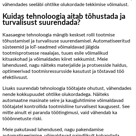
vähendades seeläbi ohtlike olukordade tekkimise võimalust.
Kuidas tehnoloogia aitab tõhustada ja
turvalisust suurendada?
Kaasaegne tehnoloogia mängib keskset rolli tootmise
tõhustamisel ja turvalisuse suurendamisel. Automatiseeritud
süsteemid ja IoT-seadmed võimaldavad jälgida
tootmisprotsesse reaalajas, tuues esile võimalikud
kitsaskohad ja võimaldades kiiret sekkumist. Meie
lahendused, nagu näiteks materjalide ja protsesside haldus,
optimeerivad tootmisressursside kasutust ja tõstavad töö
efektiivsust.
Lisaks suurendab tehnoloogia töötajate ohutust, vähendades
nende kokkupuudet ohtlike olukordadega. Näiteks
automaatne masinate seire ja kaugjuhtimine võimaldavad
töötajatel kontrollida tootmisliine turvalisest kaugusest. See
mitte ainult ei paranda töötingimusi, vaid vähendab ka
tööõnnetuste riski.
Meie pakutavad lahendused, nagu pakendamise
automatiseerimine, võimaldavad paindlikult kohandada