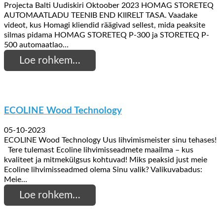
Projecta Balti Uudiskiri Oktoober 2023 HOMAG STORETEQ
AUTOMAATLADU TEENIB END KIIRELT TASA. Vaadake
videot, kus Homagi kliendid räägivad sellest, mida peaksite
silmas pidama HOMAG STORETEQ P-300 ja STORETEQ P-
500 automaatlao…
Loe rohkem…
ECOLINE Wood Technology
05-10-2023
ECOLINE Wood Technology Uus lihvimismeister sinu tehases!
Tere tulemast Ecoline lihvimisseadmete maailma – kus
kvaliteet ja mitmekülgsus kohtuvad! Miks peaksid just meie
Ecoline lihvimisseadmed olema Sinu valik? Valikuvabadus:
Meie…
Loe rohkem…