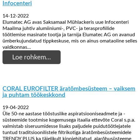
Infocenteri
14-12-2022
Elumatec AG avas Saksamaal Mühlackeris uue Infocenteri
Maailma juhtiv alumiiniumi-, PVC- ja terasprofiilide
töötlemise masinate tootja ja tarnija Elumatec AG on avanud
ümberkujundatud tippkeskuse, mis on ainus omataoline selles
valdkonnas…
Loe rohkem…
CORAL EUROFILTER äratõmbesüsteem – vaiksem
ja puhtam töökeskkond
19-04-2022
Üle 50-ne aastase tööstuslike aspiratsiooniseadmete ja -
süsteemide tootmise kogemusega itaalia ettevõte Coral s.p.a.
valmistab siseruumidesse lisaks paljudele puidutöötlejatele
tuntud traditsioonilistele filtrikotiga äratõmbesüsteemidele
TRENDY PLUS ka täielikult kinniehitatud alarõhusüsteeme