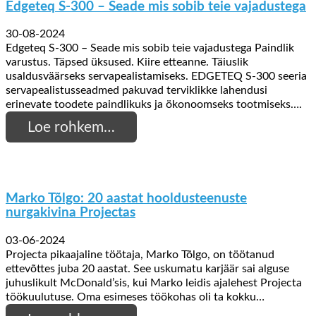
Edgeteq S-300 – Seade mis sobib teie vajadustega
30-08-2024
Edgeteq S-300 – Seade mis sobib teie vajadustega Paindlik
varustus. Täpsed üksused. Kiire etteanne. Täiuslik
usaldusväärseks servapealistamiseks. EDGETEQ S-300 seeria
servapealistusseadmed pakuvad terviklikke lahendusi
erinevate toodete paindlikuks ja ökonoomseks tootmiseks….
Loe rohkem…
Marko Tõlgo: 20 aastat hooldusteenuste
nurgakivina Projectas
03-06-2024
Projecta pikaajaline töötaja, Marko Tõlgo, on töötanud
ettevõttes juba 20 aastat. See uskumatu karjäär sai alguse
juhuslikult McDonald’sis, kui Marko leidis ajalehest Projecta
töökuulutuse. Oma esimeses töökohas oli ta kokku…