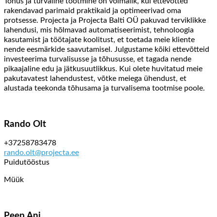
Tõhus ja turvaline tootmine on võimalik, kui ettevõtted
rakendavad parimaid praktikaid ja optimeerivad oma
protsesse. Projecta ja Projecta Balti OÜ pakuvad terviklikke
lahendusi, mis hõlmavad automatiseerimist, tehnoloogia
kasutamist ja töötajate koolitust, et toetada meie kliente
nende eesmärkide saavutamisel. Julgustame kõiki ettevõtteid
investeerima turvalisusse ja tõhususse, et tagada nende
pikaajaline edu ja jätkusuutlikkus. Kui olete huvitatud meie
pakutavatest lahendustest, võtke meiega ühendust, et
alustada teekonda tõhusama ja turvalisema tootmise poole.
Rando Olt
+37258783478
rando.olt@projecta.ee
Puidutööstus
Müük
Peep Ani