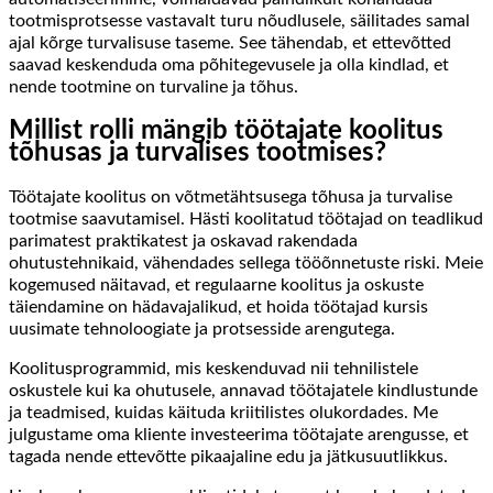
tootmisprotsesse vastavalt turu nõudlusele, säilitades samal
ajal kõrge turvalisuse taseme. See tähendab, et ettevõtted
saavad keskenduda oma põhitegevusele ja olla kindlad, et
nende tootmine on turvaline ja tõhus.
Millist rolli mängib töötajate koolitus
tõhusas ja turvalises tootmises?
Töötajate koolitus on võtmetähtsusega tõhusa ja turvalise
tootmise saavutamisel. Hästi koolitatud töötajad on teadlikud
parimatest praktikatest ja oskavad rakendada
ohutustehnikaid, vähendades sellega tööõnnetuste riski. Meie
kogemused näitavad, et regulaarne koolitus ja oskuste
täiendamine on hädavajalikud, et hoida töötajad kursis
uusimate tehnoloogiate ja protsesside arengutega.
Koolitusprogrammid, mis keskenduvad nii tehnilistele
oskustele kui ka ohutusele, annavad töötajatele kindlustunde
ja teadmised, kuidas käituda kriitilistes olukordades. Me
julgustame oma kliente investeerima töötajate arengusse, et
tagada nende ettevõtte pikaajaline edu ja jätkusuutlikkus.