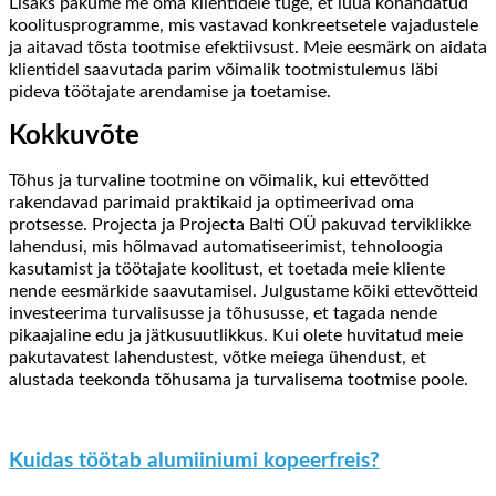
Lisaks pakume me oma klientidele tuge, et luua kohandatud
koolitusprogramme, mis vastavad konkreetsetele vajadustele
ja aitavad tõsta tootmise efektiivsust. Meie eesmärk on aidata
klientidel saavutada parim võimalik tootmistulemus läbi
pideva töötajate arendamise ja toetamise.
Kokkuvõte
Tõhus ja turvaline tootmine on võimalik, kui ettevõtted
rakendavad parimaid praktikaid ja optimeerivad oma
protsesse. Projecta ja Projecta Balti OÜ pakuvad terviklikke
lahendusi, mis hõlmavad automatiseerimist, tehnoloogia
kasutamist ja töötajate koolitust, et toetada meie kliente
nende eesmärkide saavutamisel. Julgustame kõiki ettevõtteid
investeerima turvalisusse ja tõhususse, et tagada nende
pikaajaline edu ja jätkusuutlikkus. Kui olete huvitatud meie
pakutavatest lahendustest, võtke meiega ühendust, et
alustada teekonda tõhusama ja turvalisema tootmise poole.
Kuidas töötab alumiiniumi kopeerfreis?