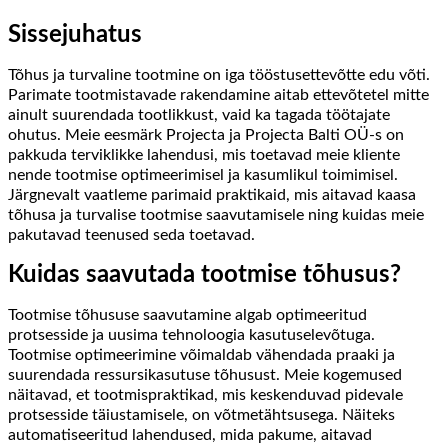
Sissejuhatus
Tõhus ja turvaline tootmine on iga tööstusettevõtte edu võti.
Parimate tootmistavade rakendamine aitab ettevõtetel mitte
ainult suurendada tootlikkust, vaid ka tagada töötajate
ohutus. Meie eesmärk Projecta ja Projecta Balti OÜ-s on
pakkuda terviklikke lahendusi, mis toetavad meie kliente
nende tootmise optimeerimisel ja kasumlikul toimimisel.
Järgnevalt vaatleme parimaid praktikaid, mis aitavad kaasa
tõhusa ja turvalise tootmise saavutamisele ning kuidas meie
pakutavad teenused seda toetavad.
Kuidas saavutada tootmise tõhusus?
Tootmise tõhususe saavutamine algab optimeeritud
protsesside ja uusima tehnoloogia kasutuselevõtuga.
Tootmise optimeerimine võimaldab vähendada praaki ja
suurendada ressursikasutuse tõhusust. Meie kogemused
näitavad, et tootmispraktikad, mis keskenduvad pidevale
protsesside täiustamisele, on võtmetähtsusega. Näiteks
automatiseeritud lahendused, mida pakume, aitavad