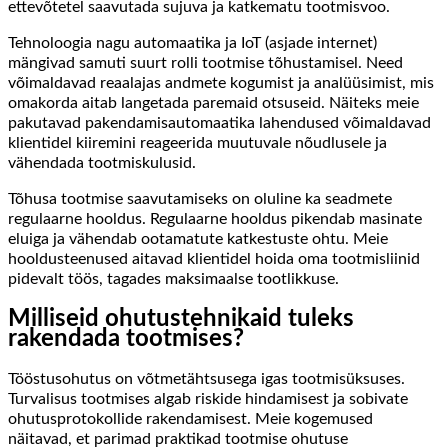
ettevõtetel saavutada sujuva ja katkematu tootmisvoo.
Tehnoloogia nagu automaatika ja IoT (asjade internet)
mängivad samuti suurt rolli tootmise tõhustamisel. Need
võimaldavad reaalajas andmete kogumist ja analüüsimist, mis
omakorda aitab langetada paremaid otsuseid. Näiteks meie
pakutavad pakendamisautomaatika lahendused võimaldavad
klientidel kiiremini reageerida muutuvale nõudlusele ja
vähendada tootmiskulusid.
Tõhusa tootmise saavutamiseks on oluline ka seadmete
regulaarne hooldus. Regulaarne hooldus pikendab masinate
eluiga ja vähendab ootamatute katkestuste ohtu. Meie
hooldusteenused aitavad klientidel hoida oma tootmisliinid
pidevalt töös, tagades maksimaalse tootlikkuse.
Milliseid ohutustehnikaid tuleks
rakendada tootmises?
Tööstusohutus on võtmetähtsusega igas tootmisüksuses.
Turvalisus tootmises algab riskide hindamisest ja sobivate
ohutusprotokollide rakendamisest. Meie kogemused
näitavad, et parimad praktikad tootmise ohutuse