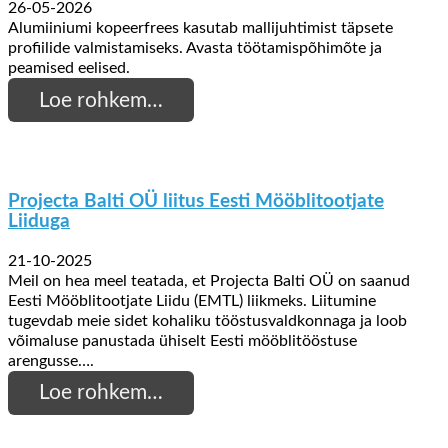
26-05-2026
Alumiiniumi kopeerfrees kasutab mallijuhtimist täpsete
profiilide valmistamiseks. Avasta töötamispõhimõte ja
peamised eelised.
Loe rohkem…
Projecta Balti OÜ liitus Eesti Mööblitootjate
Liiduga
21-10-2025
Meil on hea meel teatada, et Projecta Balti OÜ on saanud
Eesti Mööblitootjate Liidu (EMTL) liikmeks. Liitumine
tugevdab meie sidet kohaliku tööstusvaldkonnaga ja loob
võimaluse panustada ühiselt Eesti mööblitööstuse
arengusse….
Loe rohkem…