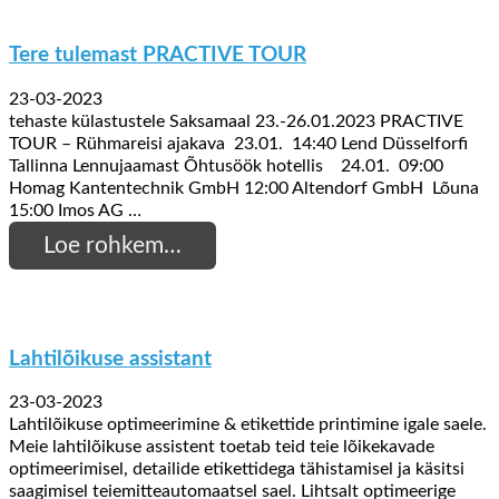
Tere tulemast PRACTIVE TOUR
23-03-2023
tehaste külastustele Saksamaal 23.-26.01.2023 PRACTIVE
TOUR – Rühmareisi ajakava 23.01. 14:40 Lend Düsselforfi
Tallinna Lennujaamast Õhtusöök hotellis 24.01. 09:00
Homag Kantentechnik GmbH 12:00 Altendorf GmbH Lõuna
15:00 Imos AG …
Loe rohkem…
Lahtilõikuse assistant
23-03-2023
Lahtilõikuse optimeerimine & etikettide printimine igale saele.
Meie lahtilõikuse assistent toetab teid teie lõikekavade
optimeerimisel, detailide etikettidega tähistamisel ja käsitsi
saagimisel teiemitteautomaatsel sael. Lihtsalt optimeerige