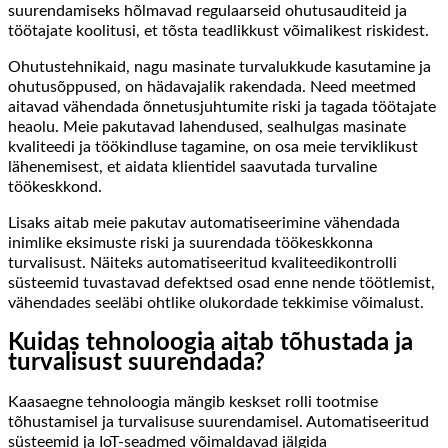
suurendamiseks hõlmavad regulaarseid ohutusauditeid ja
töötajate koolitusi, et tõsta teadlikkust võimalikest riskidest.
Ohutustehnikaid, nagu masinate turvalukkude kasutamine ja
ohutusõppused, on hädavajalik rakendada. Need meetmed
aitavad vähendada õnnetusjuhtumite riski ja tagada töötajate
heaolu. Meie pakutavad lahendused, sealhulgas masinate
kvaliteedi ja töökindluse tagamine, on osa meie terviklikust
lähenemisest, et aidata klientidel saavutada turvaline
töökeskkond.
Lisaks aitab meie pakutav automatiseerimine vähendada
inimlike eksimuste riski ja suurendada töökeskkonna
turvalisust. Näiteks automatiseeritud kvaliteedikontrolli
süsteemid tuvastavad defektsed osad enne nende töötlemist,
vähendades seeläbi ohtlike olukordade tekkimise võimalust.
Kuidas tehnoloogia aitab tõhustada ja
turvalisust suurendada?
Kaasaegne tehnoloogia mängib keskset rolli tootmise
tõhustamisel ja turvalisuse suurendamisel. Automatiseeritud
süsteemid ja IoT-seadmed võimaldavad jälgida