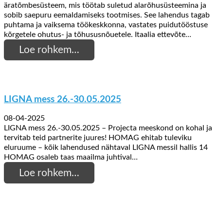
äratõmbesüsteem, mis töötab suletud alarõhusüsteemina ja
sobib saepuru eemaldamiseks tootmises. See lahendus tagab
puhtama ja vaiksema töökeskkonna, vastates puidutööstuse
kõrgetele ohutus- ja tõhususnõuetele. Itaalia ettevõte…
Loe rohkem…
LIGNA mess 26.-30.05.2025
08-04-2025
LIGNA mess 26.-30.05.2025 – Projecta meeskond on kohal ja
tervitab teid partnerite juures! HOMAG ehitab tuleviku
eluruume – kõik lahendused nähtaval LIGNA messil hallis 14
HOMAG osaleb taas maailma juhtival…
Loe rohkem…