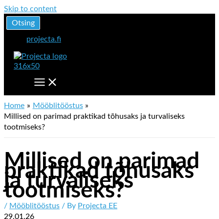
Skip to content
Otsing
projecta.fi
Home
Mööblitööstus
Millised on parimad praktikad tõhusaks ja turvaliseks
tootmiseks?
Millised on parimad
praktikad tõhusaks
ja turvaliseks
tootmiseks?
/
Mööblitööstus
/ By
Projecta EE
29.01.26