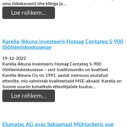
oma lõikekavasid ühe klikiga ja…
Loe rohkem…
Karelia-Ikkuna investeeris Homag Centateq S-900
töötlemiskeskusesse
19-12-2022
Karelia-Ikkuna investeeris Homag Centateq S-900
töötlemiskeskusesse – sest traditsiooniks on kvaliteet
Karelia-Ikkuna Oy on 1991. aastal Joensuus asutatud
ettevõte, mis valmistab kvaliteetseid MSE-aknaid. Karelia on
Soome suurim kohalikele ettevõtjatele kuuluv…
Loe rohkem…
Elumatec AG avas Saksamaal Mühlackeris uue