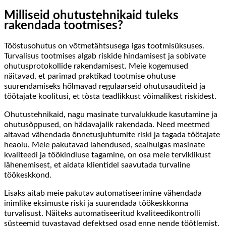
Milliseid ohutustehnikaid tuleks
rakendada tootmises?
Tööstusohutus on võtmetähtsusega igas tootmisüksuses.
Turvalisus tootmises algab riskide hindamisest ja sobivate
ohutusprotokollide rakendamisest. Meie kogemused
näitavad, et parimad praktikad tootmise ohutuse
suurendamiseks hõlmavad regulaarseid ohutusauditeid ja
töötajate koolitusi, et tõsta teadlikkust võimalikest riskidest.
Ohutustehnikaid, nagu masinate turvalukkude kasutamine ja
ohutusõppused, on hädavajalik rakendada. Need meetmed
aitavad vähendada õnnetusjuhtumite riski ja tagada töötajate
heaolu. Meie pakutavad lahendused, sealhulgas masinate
kvaliteedi ja töökindluse tagamine, on osa meie terviklikust
lähenemisest, et aidata klientidel saavutada turvaline
töökeskkond.
Lisaks aitab meie pakutav automatiseerimine vähendada
inimlike eksimuste riski ja suurendada töökeskkonna
turvalisust. Näiteks automatiseeritud kvaliteedikontrolli
süsteemid tuvastavad defektsed osad enne nende töötlemist,