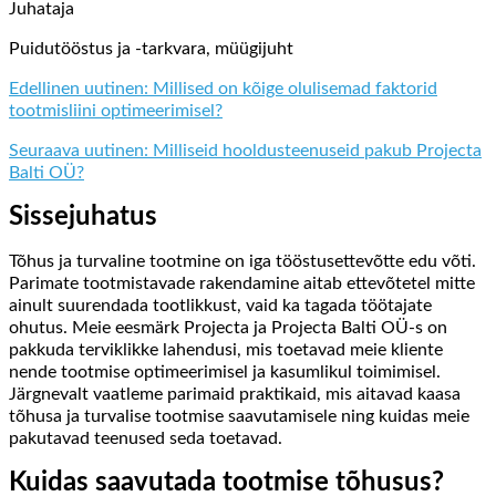
Juhataja
Puidutööstus ja -tarkvara, müügijuht
Edellinen uutinen: Millised on kõige olulisemad faktorid
tootmisliini optimeerimisel?
Seuraava uutinen: Milliseid hooldusteenuseid pakub Projecta
Balti OÜ?
Sissejuhatus
Tõhus ja turvaline tootmine on iga tööstusettevõtte edu võti.
Parimate tootmistavade rakendamine aitab ettevõtetel mitte
ainult suurendada tootlikkust, vaid ka tagada töötajate
ohutus. Meie eesmärk Projecta ja Projecta Balti OÜ-s on
pakkuda terviklikke lahendusi, mis toetavad meie kliente
nende tootmise optimeerimisel ja kasumlikul toimimisel.
Järgnevalt vaatleme parimaid praktikaid, mis aitavad kaasa
tõhusa ja turvalise tootmise saavutamisele ning kuidas meie
pakutavad teenused seda toetavad.
Kuidas saavutada tootmise tõhusus?