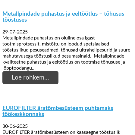
Metallpindade puhastus ja eeltöötlus – tõhusus
tööstuses
29-07-2025
Metallpindade puhastus on oluline osa igast
tootmisprotsessit, mistõttu on loodud spetsiaalsed
tööstuslikud pesuseadmed, tõhusad ultrahelipesurid ja suure
mahutavusega tööstuslikud pesumasinaid. Metallpindade
kvaliteetne puhastus ja eeltöötlus on tootmise tõhususe ja
lõpptoodangu…
Loe rohkem…
EUROFILTER äratõmbesüsteem puhtamaks
töökeskkonnaks
30-06-2025
EUROFILTER äratõmbesüsteem on kaasaegne tööstuslik