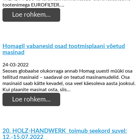
tootenimega EUROFILTER….
Loe rohkem…
Homagil vabanesid osad tootmisplaani võetud
masinad
24-03-2022
Seoses globaalse olukorraga annab Homag uuesti müüki osa
tellitud masinaid – saadaval on teatud masinamudelid. Osa
masinaid saab kätte kevadel, osa veel käesoleva aasta jooksul.
Kui plaanite masinat osta, siis…
Loe rohkem…
20. HOLZ-HANDWERK toimub seekord suvel:
12.-15.07.2022