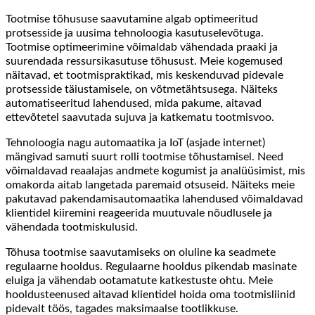
Tootmise tõhususe saavutamine algab optimeeritud
protsesside ja uusima tehnoloogia kasutuselevõtuga.
Tootmise optimeerimine võimaldab vähendada praaki ja
suurendada ressursikasutuse tõhusust. Meie kogemused
näitavad, et tootmispraktikad, mis keskenduvad pidevale
protsesside täiustamisele, on võtmetähtsusega. Näiteks
automatiseeritud lahendused, mida pakume, aitavad
ettevõtetel saavutada sujuva ja katkematu tootmisvoo.
Tehnoloogia nagu automaatika ja IoT (asjade internet)
mängivad samuti suurt rolli tootmise tõhustamisel. Need
võimaldavad reaalajas andmete kogumist ja analüüsimist, mis
omakorda aitab langetada paremaid otsuseid. Näiteks meie
pakutavad pakendamisautomaatika lahendused võimaldavad
klientidel kiiremini reageerida muutuvale nõudlusele ja
vähendada tootmiskulusid.
Tõhusa tootmise saavutamiseks on oluline ka seadmete
regulaarne hooldus. Regulaarne hooldus pikendab masinate
eluiga ja vähendab ootamatute katkestuste ohtu. Meie
hooldusteenused aitavad klientidel hoida oma tootmisliinid
pidevalt töös, tagades maksimaalse tootlikkuse.