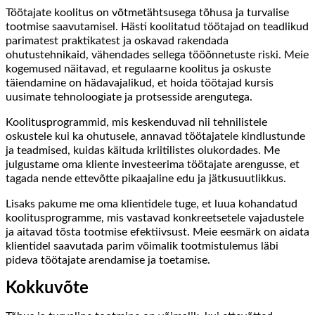
Töötajate koolitus on võtmetähtsusega tõhusa ja turvalise
tootmise saavutamisel. Hästi koolitatud töötajad on teadlikud
parimatest praktikatest ja oskavad rakendada
ohutustehnikaid, vähendades sellega tööõnnetuste riski. Meie
kogemused näitavad, et regulaarne koolitus ja oskuste
täiendamine on hädavajalikud, et hoida töötajad kursis
uusimate tehnoloogiate ja protsesside arengutega.
Koolitusprogrammid, mis keskenduvad nii tehnilistele
oskustele kui ka ohutusele, annavad töötajatele kindlustunde
ja teadmised, kuidas käituda kriitilistes olukordades. Me
julgustame oma kliente investeerima töötajate arengusse, et
tagada nende ettevõtte pikaajaline edu ja jätkusuutlikkus.
Lisaks pakume me oma klientidele tuge, et luua kohandatud
koolitusprogramme, mis vastavad konkreetsetele vajadustele
ja aitavad tõsta tootmise efektiivsust. Meie eesmärk on aidata
klientidel saavutada parim võimalik tootmistulemus läbi
pideva töötajate arendamise ja toetamise.
Kokkuvõte