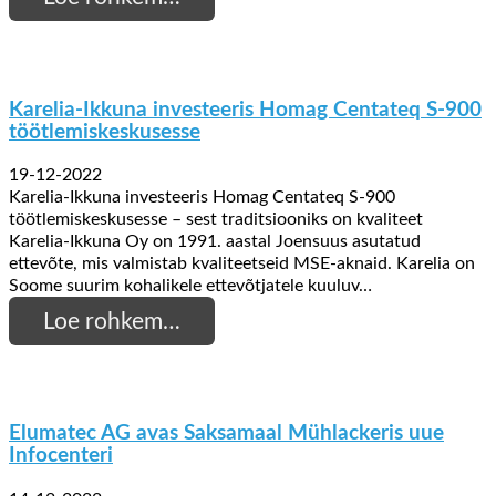
Karelia-Ikkuna investeeris Homag Centateq S-900
töötlemiskeskusesse
19-12-2022
Karelia-Ikkuna investeeris Homag Centateq S-900
töötlemiskeskusesse – sest traditsiooniks on kvaliteet
Karelia-Ikkuna Oy on 1991. aastal Joensuus asutatud
ettevõte, mis valmistab kvaliteetseid MSE-aknaid. Karelia on
Soome suurim kohalikele ettevõtjatele kuuluv…
Loe rohkem…
Elumatec AG avas Saksamaal Mühlackeris uue
Infocenteri