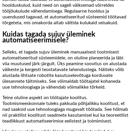
hoolduskulud, kuid need on sageli väiksemad võrreldes
tööjõukulude vähendamisega. Regulaarne hooldus ja
uuendused tagavad, et automatiseeritud süsteemid töötavad
tõrgeteta, mis omakorda aitab vältida kulukaid seisakuid.
Kuidas tagada sujuv üleminek
automatiseerimisele?
Selleks, et tagada sujuv üleminek manuaalsest tootmisest
automatiseeritud süsteemidele, on oluline planeerida ja läbi
viia muutused järk-järgult. Üks peamine soovitus on alustada
väikeste ja kergesti teostatavate lahendustega. Näiteks võib
alustada lihtsate robotite kasutuselevõtuga korduvate
ülesannete täitmiseks. See võimaldab töötajatel kohaneda
uue tehnoloogiaga ja vähendab võimalikke tõrkeid.
Teine oluline aspekt on töötajate koolitus.
Tootmismeeskonnale tuleks pakkuda põhjalikku koolitust, et
nad saaksid uue tehnoloogiaga mugavalt töötada. See hõlmab
nii praktilist koolitust seadmete kasutamisel kui ka teoreetilist
teadlikkust automatiseerimise eelistest ja toimimisest.