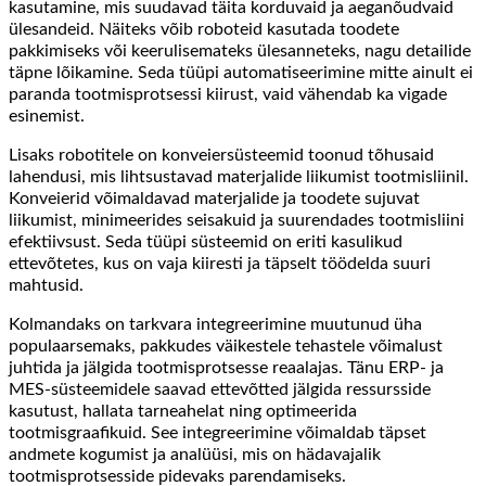
kasutamine, mis suudavad täita korduvaid ja aeganõudvaid
ülesandeid. Näiteks võib roboteid kasutada toodete
pakkimiseks või keerulisemateks ülesanneteks, nagu detailide
täpne lõikamine. Seda tüüpi automatiseerimine mitte ainult ei
paranda tootmisprotsessi kiirust, vaid vähendab ka vigade
esinemist.
Lisaks robotitele on konveiersüsteemid toonud tõhusaid
lahendusi, mis lihtsustavad materjalide liikumist tootmisliinil.
Konveierid võimaldavad materjalide ja toodete sujuvat
liikumist, minimeerides seisakuid ja suurendades tootmisliini
efektiivsust. Seda tüüpi süsteemid on eriti kasulikud
ettevõtetes, kus on vaja kiiresti ja täpselt töödelda suuri
mahtusid.
Kolmandaks on tarkvara integreerimine muutunud üha
populaarsemaks, pakkudes väikestele tehastele võimalust
juhtida ja jälgida tootmisprotsesse reaalajas. Tänu ERP- ja
MES-süsteemidele saavad ettevõtted jälgida ressursside
kasutust, hallata tarneahelat ning optimeerida
tootmisgraafikuid. See integreerimine võimaldab täpset
andmete kogumist ja analüüsi, mis on hädavajalik
tootmisprotsesside pidevaks parendamiseks.