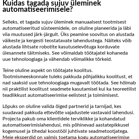
Kuidas tagada sujuv üleminek
automatiseerimisele?
Selleks, et tagada sujuv üleminek manuaalsest tootmisest
automatiseeritud süsteemidele, on oluline planeerida ja läbi
viia muutused järk-järgult. Üks peamine soovitus on alustada
väikeste ja kergesti teostatavate lahendustega. Näiteks võib
alustada lihtsate robotite kasutuselevõtuga korduvate
ülesannete täitmiseks. See võimaldab töötajatel kohaneda
uue tehnoloogiaga ja vähendab võimalikke tõrkeid.
Teine oluline aspekt on töötajate koolitus.
Tootmismeeskonnale tuleks pakkuda põhjalikku koolitust, et
nad saaksid uue tehnoloogiaga mugavalt töötada. See hõlmab
nii praktilist koolitust seadmete kasutamisel kui ka teoreetilist
teadlikkust automatiseerimise eelistest ja toimimisest.
Lõpuks on oluline valida õiged partnerid ja tarnijad, kes
suudavad pakkuda ettevõtte vajadustele vastavaid lahendusi.
Projecta pakub oma klientidele terviklikke ja kohandatud
automatiseerimislahendusi, mis põhinevad aastatepikkusel
kogemusel ja tihedal koostööl juhtivate seadmetootjatega.
Meie eksperdid on valmis toetama kogu automatiseerimise