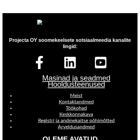
Projecta OY soomekeelsete sotsiaalmeedia kanalite
lingid:
Masinad ja seadmed
Hooldusteenused
Meist
Kontaktandmed
Töökohad
Keskkonnakava
Registri ja andmekaitse põhimõtted
Arveldusandmed
OLEME AVATUD