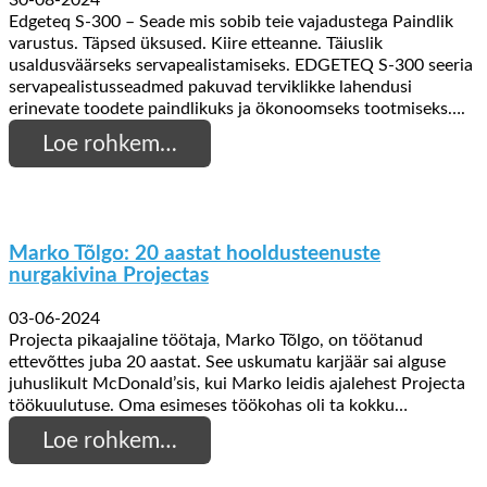
30-08-2024
Edgeteq S-300 – Seade mis sobib teie vajadustega Paindlik
varustus. Täpsed üksused. Kiire etteanne. Täiuslik
usaldusväärseks servapealistamiseks. EDGETEQ S-300 seeria
servapealistusseadmed pakuvad terviklikke lahendusi
erinevate toodete paindlikuks ja ökonoomseks tootmiseks….
Loe rohkem…
Marko Tõlgo: 20 aastat hooldusteenuste
nurgakivina Projectas
03-06-2024
Projecta pikaajaline töötaja, Marko Tõlgo, on töötanud
ettevõttes juba 20 aastat. See uskumatu karjäär sai alguse
juhuslikult McDonald’sis, kui Marko leidis ajalehest Projecta
töökuulutuse. Oma esimeses töökohas oli ta kokku…
Loe rohkem…