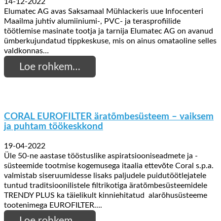
14-12-2022
Elumatec AG avas Saksamaal Mühlackeris uue Infocenteri
Maailma juhtiv alumiiniumi-, PVC- ja terasprofiilide
töötlemise masinate tootja ja tarnija Elumatec AG on avanud
ümberkujundatud tippkeskuse, mis on ainus omataoline selles
valdkonnas…
Loe rohkem…
CORAL EUROFILTER äratõmbesüsteem – vaiksem
ja puhtam töökeskkond
19-04-2022
Üle 50-ne aastase tööstuslike aspiratsiooniseadmete ja -
süsteemide tootmise kogemusega itaalia ettevõte Coral s.p.a.
valmistab siseruumidesse lisaks paljudele puidutöötlejatele
tuntud traditsioonilistele filtrikotiga äratõmbesüsteemidele
TRENDY PLUS ka täielikult kinniehitatud alarõhusüsteeme
tootenimega EUROFILTER….
Loe rohkem…