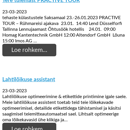
Tere tulemast PRACTIVE TOUR
23-03-2023
tehaste külastustele Saksamaal 23.-26.01.2023 PRACTIVE
TOUR – Rühmareisi ajakava 23.01. 14:40 Lend Düsselforfi
Tallinna Lennujaamast Õhtusöök hotellis 24.01. 09:00
Homag Kantentechnik GmbH 12:00 Altendorf GmbH Lõuna
15:00 Imos AG …
Loe rohkem…
Lahtilõikuse assistant
23-03-2023
Lahtilõikuse optimeerimine & etikettide printimine igale saele.
Meie lahtilõikuse assistent toetab teid teie lõikekavade
optimeerimisel, detailide etikettidega tähistamisel ja käsitsi
saagimisel teiemitteautomaatsel sael. Lihtsalt optimeerige
oma lõikekavasid ühe klikiga ja…
Loe rohkem…