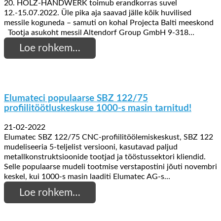
20. HOLZ-HANDWERK toimub erandkorras suvel
12.-15.07.2022. Üle pika aja saavad jälle kõik huvilised
messile koguneda – samuti on kohal Projecta Balti meeskond
Tootja asukoht messil Altendorf Group GmbH 9-318…
Loe rohkem…
Elumateci populaarse SBZ 122/75
profiilitöötluskeskuse 1000-s masin tarnitud!
21-02-2022
Elumatec SBZ 122/75 CNC-profiilitöölemiskeskust, SBZ 122
mudeliseeria 5-teljelist versiooni, kasutavad paljud
metallkonstruktsioonide tootjad ja tööstussektori kliendid.
Selle populaarse mudeli tootmise verstapostini jõuti novembri
keskel, kui 1000-s masin laaditi Elumatec AG-s…
Loe rohkem…