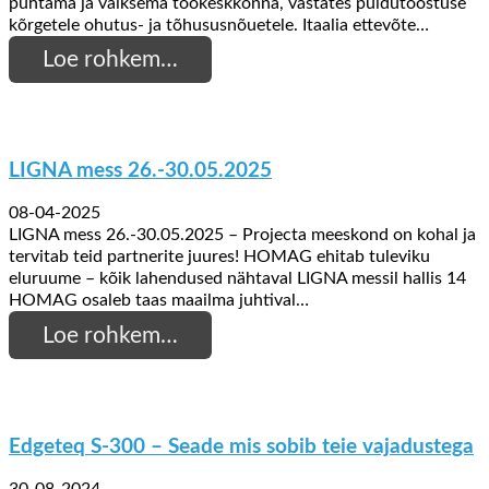
puhtama ja vaiksema töökeskkonna, vastates puidutööstuse
kõrgetele ohutus- ja tõhususnõuetele. Itaalia ettevõte…
Loe rohkem…
LIGNA mess 26.-30.05.2025
08-04-2025
LIGNA mess 26.-30.05.2025 – Projecta meeskond on kohal ja
tervitab teid partnerite juures! HOMAG ehitab tuleviku
eluruume – kõik lahendused nähtaval LIGNA messil hallis 14
HOMAG osaleb taas maailma juhtival…
Loe rohkem…
Edgeteq S-300 – Seade mis sobib teie vajadustega