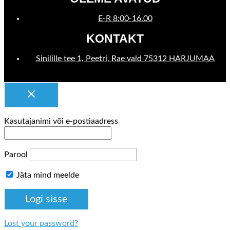
E-R 8:00-16.00
KONTAKT
Sinilille tee 1, Peetri, Rae vald 75312 HARJUMAA
Kasutajanimi või e-postiaadress
Parool
Jäta mind meelde
Lost your password?