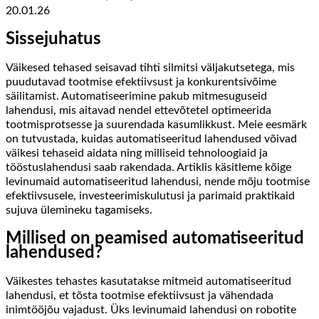
20.01.26
Sissejuhatus
Väikesed tehased seisavad tihti silmitsi väljakutsetega, mis
puudutavad tootmise efektiivsust ja konkurentsivõime
säilitamist. Automatiseerimine pakub mitmesuguseid
lahendusi, mis aitavad nendel ettevõtetel optimeerida
tootmisprotsesse ja suurendada kasumlikkust. Meie eesmärk
on tutvustada, kuidas automatiseeritud lahendused võivad
väikesi tehaseid aidata ning milliseid tehnoloogiaid ja
tööstuslahendusi saab rakendada. Artiklis käsitleme kõige
levinumaid automatiseeritud lahendusi, nende mõju tootmise
efektiivsusele, investeerimiskulutusi ja parimaid praktikaid
sujuva ülemineku tagamiseks.
Millised on peamised automatiseeritud
lahendused?
Väikestes tehastes kasutatakse mitmeid automatiseeritud
lahendusi, et tõsta tootmise efektiivsust ja vähendada
inimtööjõu vajadust. Üks levinumaid lahendusi on robotite