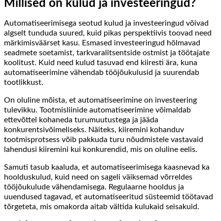
Millised on kulud ja investeeringud?
Automatiseerimisega seotud kulud ja investeeringud võivad
algselt tunduda suured, kuid pikas perspektiivis toovad need
märkimisväärset kasu. Esmased investeeringud hõlmavad
seadmete soetamist, tarkvaralitsentside ostmist ja töötajate
koolitust. Kuid need kulud tasuvad end kiiresti ära, kuna
automatiseerimine vähendab tööjõukulusid ja suurendab
tootlikkust.
On oluline mõista, et automatiseerimine on investeering
tulevikku. Tootmisliinide automatiseerimine võimaldab
ettevõttel kohaneda turumuutustega ja jääda
konkurentsivõimeliseks. Näiteks, kiiremini kohanduv
tootmisprotsess võib pakkuda turu nõudmistele vastavaid
lahendusi kiiremini kui konkurendid, mis on oluline eelis.
Samuti tasub kaaluda, et automatiseerimisega kaasnevad ka
hoolduskulud, kuid need on sageli väiksemad võrreldes
tööjõukulude vähendamisega. Regulaarne hooldus ja
uuendused tagavad, et automatiseeritud süsteemid töötavad
tõrgeteta, mis omakorda aitab vältida kulukaid seisakuid.