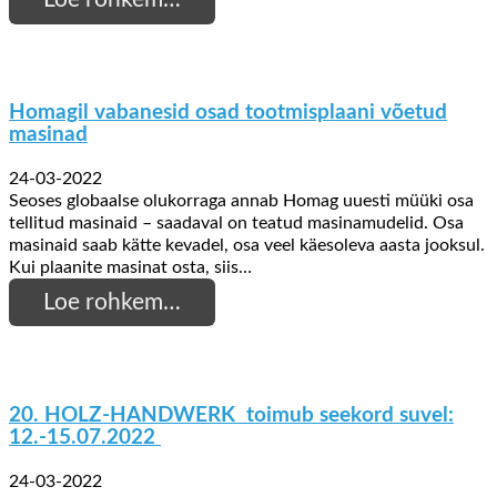
Homagil vabanesid osad tootmisplaani võetud
masinad
24-03-2022
Seoses globaalse olukorraga annab Homag uuesti müüki osa
tellitud masinaid – saadaval on teatud masinamudelid. Osa
masinaid saab kätte kevadel, osa veel käesoleva aasta jooksul.
Kui plaanite masinat osta, siis…
Loe rohkem…
20. HOLZ-HANDWERK toimub seekord suvel:
12.-15.07.2022
24-03-2022