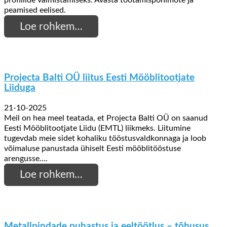
profiilide valmistamiseks. Avasta töötamispõhimõte ja
peamised eelised.
Loe rohkem…
Projecta Balti OÜ liitus Eesti Mööblitootjate
Liiduga
21-10-2025
Meil on hea meel teatada, et Projecta Balti OÜ on saanud
Eesti Mööblitootjate Liidu (EMTL) liikmeks. Liitumine
tugevdab meie sidet kohaliku tööstusvaldkonnaga ja loob
võimaluse panustada ühiselt Eesti mööblitööstuse
arengusse….
Loe rohkem…
Metallpindade puhastus ja eeltöötlus – tõhusus