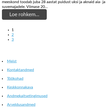
meeskond toodab juba 28 aastat puidust uksi ja aknaid aia- ja
suvemajadele. Viimase 20…
Loe rohkem…
1
2
3
Meist
Kontaktandmed
Töökohad
Keskkonnakava
Andmekaitsetingimused
Arveldusandmed