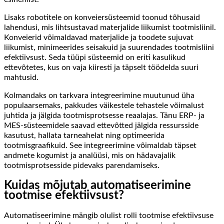
Lisaks robotitele on konveiersüsteemid toonud tõhusaid
lahendusi, mis lihtsustavad materjalide liikumist tootmisliinil.
Konveierid võimaldavad materjalide ja toodete sujuvat
liikumist, minimeerides seisakuid ja suurendades tootmisliini
efektiivsust. Seda tüüpi süsteemid on eriti kasulikud
ettevõtetes, kus on vaja kiiresti ja täpselt töödelda suuri
mahtusid.
Kolmandaks on tarkvara integreerimine muutunud üha
populaarsemaks, pakkudes väikestele tehastele võimalust
juhtida ja jälgida tootmisprotsesse reaalajas. Tänu ERP- ja
MES-süsteemidele saavad ettevõtted jälgida ressursside
kasutust, hallata tarneahelat ning optimeerida
tootmisgraafikuid. See integreerimine võimaldab täpset
andmete kogumist ja analüüsi, mis on hädavajalik
tootmisprotsesside pidevaks parendamiseks.
Kuidas mõjutab automatiseerimine
tootmise efektiivsust?
Automatiseerimine mängib olulist rolli tootmise efektiivsuse