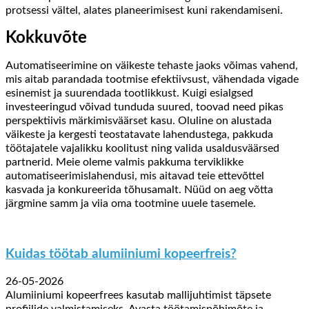
protsessi vältel, alates planeerimisest kuni rakendamiseni.
Kokkuvõte
Automatiseerimine on väikeste tehaste jaoks võimas vahend,
mis aitab parandada tootmise efektiivsust, vähendada vigade
esinemist ja suurendada tootlikkust. Kuigi esialgsed
investeeringud võivad tunduda suured, toovad need pikas
perspektiivis märkimisväärset kasu. Oluline on alustada
väikeste ja kergesti teostatavate lahendustega, pakkuda
töötajatele vajalikku koolitust ning valida usaldusväärsed
partnerid. Meie oleme valmis pakkuma terviklikke
automatiseerimislahendusi, mis aitavad teie ettevõttel
kasvada ja konkureerida tõhusamalt. Nüüd on aeg võtta
järgmine samm ja viia oma tootmine uuele tasemele.
Kuidas töötab alumiiniumi kopeerfreis?
26-05-2026
Alumiiniumi kopeerfrees kasutab mallijuhtimist täpsete