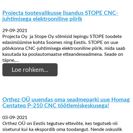
Projecta tootevalikusse lisandus STOPE CNC-
juhtimisega elektrooniline piirik
29-09-2021
Projecta Oy ja Stope Oy sõlmisid lepingu STOPE toodete
edasimüümise kohta Soomes ning Eestis. STOPE on uue
põlvkonna CNC-juhtimisega elektrooniline piirik, mida saab
kasutada ka poolautomaatse etteandeseadmena. Seade on
täpne,…
Loe rohkem…
Orthez OÜ uuendas oma seadmeparki uue Homag
Centateq P-210 CNC töötlemiskeskusega!
03-09-2021
Orthez OÜ on Eestis tegutsev ettevõte, kes tegutseb nii
siseturul kui ka ekspordib oma toodangut. Nende oskuslik