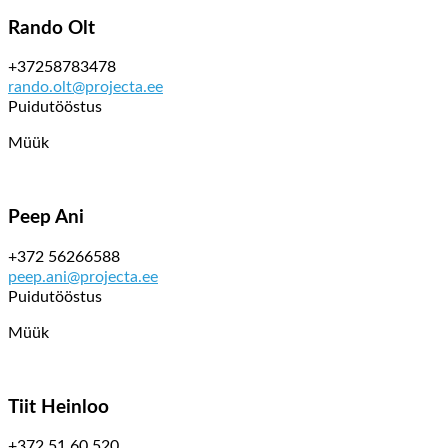
Rando Olt
+37258783478
rando.olt@projecta.ee
Puidutööstus
Müük
Peep Ani
+372 56266588
peep.ani@projecta.ee
Puidutööstus
Müük
Tiit Heinloo
+372 51 60 520