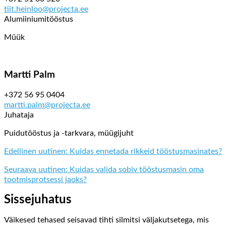
tiit.heinloo@projecta.ee
Alumiiniumitööstus
Müük
Martti Palm
+372 56 95 0404
martti.palm@projecta.ee
Juhataja
Puidutööstus ja -tarkvara, müügijuht
Edellinen uutinen: Kuidas ennetada rikkeid tööstusmasinates?
Seuraava uutinen: Kuidas valida sobiv tööstusmasin oma
tootmisprotsessi jaoks?
Sissejuhatus
Väikesed tehased seisavad tihti silmitsi väljakutsetega, mis