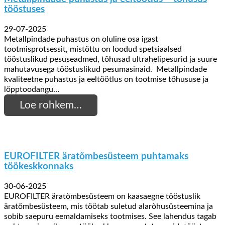
tööstuses
29-07-2025
Metallpindade puhastus on oluline osa igast
tootmisprotsessit, mistõttu on loodud spetsiaalsed
tööstuslikud pesuseadmed, tõhusad ultrahelipesurid ja suure
mahutavusega tööstuslikud pesumasinaid. Metallpindade
kvaliteetne puhastus ja eeltöötlus on tootmise tõhususe ja
lõpptoodangu…
Loe rohkem…
EUROFILTER äratõmbesüsteem puhtamaks
töökeskkonnaks
30-06-2025
EUROFILTER äratõmbesüsteem on kaasaegne tööstuslik
äratõmbesüsteem, mis töötab suletud alarõhusüsteemina ja
sobib saepuru eemaldamiseks tootmises. See lahendus tagab