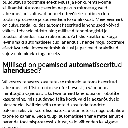
puudutavad tootmise efektiivsust ja konkurentsivõime
säilitamist. Automatiseerimine pakub mitmesuguseid
lahendusi, mis aitavad nendel ettevõtetel optimeerida
tootmisprotsesse ja suurendada kasumlikkust. Meie eesmärk
on tutvustada, kuidas automatiseeritud lahendused võivad
väikesi tehaseid aidata ning milliseid tehnoloogiaid ja
tööstuslahendusi saab rakendada. Artiklis käsitleme kõige
levinumaid automatiseeritud lahendusi, nende mõju tootmise
efektiivsusele, investeerimiskulutusi ja parimaid praktikaid
sujuva ülemineku tagamiseks.
Millised on peamised automatiseeritud
lahendused?
Väikestes tehastes kasutatakse mitmeid automatiseeritud
lahendusi, et tõsta tootmise efektiivsust ja vähendada
inimtööjõu vajadust. Üks levinumaid lahendusi on robotite
kasutamine, mis suudavad täita korduvaid ja aeganõudvaid
ülesandeid. Näiteks võib roboteid kasutada toodete
pakkimiseks või keerulisemateks ülesanneteks, nagu detailide
täpne lõikamine. Seda tüüpi automatiseerimine mitte ainult ei
paranda tootmisprotsessi kiirust, vaid vähendab ka vigade
esinemist.