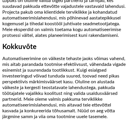
Lõpuks on oluline valida õiged partnerid ja tarnijad, kes
suudavad pakkuda ettevõtte vajadustele vastavaid lahendusi.
Projecta pakub oma klientidele terviklikke ja kohandatud
automatiseerimislahendusi, mis põhinevad aastatepikkusel
kogemusel ja tihedal koostööl juhtivate seadmetootjatega.
Meie eksperdid on valmis toetama kogu automatiseerimise
protsessi vältel, alates planeerimisest kuni rakendamiseni.
Kokkuvõte
Automatiseerimine on väikeste tehaste jaoks võimas vahend,
mis aitab parandada tootmise efektiivsust, vähendada vigade
esinemist ja suurendada tootlikkust. Kuigi esialgsed
investeeringud võivad tunduda suured, toovad need pikas
perspektiivis märkimisväärset kasu. Oluline on alustada
väikeste ja kergesti teostatavate lahendustega, pakkuda
töötajatele vajalikku koolitust ning valida usaldusväärsed
partnerid. Meie oleme valmis pakkuma terviklikke
automatiseerimislahendusi, mis aitavad teie ettevõttel
kasvada ja konkureerida tõhusamalt. Nüüd on aeg võtta
järgmine samm ja viia oma tootmine uuele tasemele.