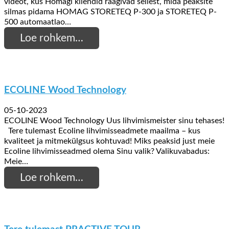
videot, kus Homagi kliendid räägivad sellest, mida peaksite
silmas pidama HOMAG STORETEQ P-300 ja STORETEQ P-
500 automaatlao…
Loe rohkem…
ECOLINE Wood Technology
05-10-2023
ECOLINE Wood Technology Uus lihvimismeister sinu tehases!
Tere tulemast Ecoline lihvimisseadmete maailma – kus
kvaliteet ja mitmekülgsus kohtuvad! Miks peaksid just meie
Ecoline lihvimisseadmed olema Sinu valik? Valikuvabadus:
Meie…
Loe rohkem…