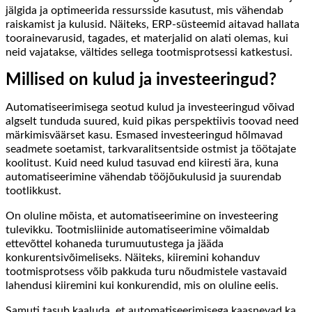
jälgida ja optimeerida ressursside kasutust, mis vähendab
raiskamist ja kulusid. Näiteks, ERP-süsteemid aitavad hallata
toorainevarusid, tagades, et materjalid on alati olemas, kui
neid vajatakse, vältides sellega tootmisprotsessi katkestusi.
Millised on kulud ja investeeringud?
Automatiseerimisega seotud kulud ja investeeringud võivad
algselt tunduda suured, kuid pikas perspektiivis toovad need
märkimisväärset kasu. Esmased investeeringud hõlmavad
seadmete soetamist, tarkvaralitsentside ostmist ja töötajate
koolitust. Kuid need kulud tasuvad end kiiresti ära, kuna
automatiseerimine vähendab tööjõukulusid ja suurendab
tootlikkust.
On oluline mõista, et automatiseerimine on investeering
tulevikku. Tootmisliinide automatiseerimine võimaldab
ettevõttel kohaneda turumuutustega ja jääda
konkurentsivõimeliseks. Näiteks, kiiremini kohanduv
tootmisprotsess võib pakkuda turu nõudmistele vastavaid
lahendusi kiiremini kui konkurendid, mis on oluline eelis.
Samuti tasub kaaluda, et automatiseerimisega kaasnevad ka