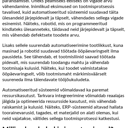
parandamisel. Üheks peamiseks eeliseks on vigade arvu
vähendamine. Inimlikud eksimused on tootmisprotsessis
tavalised, kuid automatiseeritud süsteemid suudavad täita
ülesandeid järjepidevalt ja täpselt, vähendades sellega vigade
esinemist. Näiteks, robotid, mis on programmeeritud
kindlateks ülesanneteks, täidavad neid järjepidevalt ja täpselt,
mis vähendab defektsete toodete arvu.
Lisaks sellele suurendab automatiseerimine tootlikkust, kuna
masinad ja robotid suudavad töötada ööpäevaringselt ilma
pausideta. See tähendab, et tootmisliinid saavad töötada
pidevalt, mis suurendab toodangu mahtu ja vähendab
tootmisaja kulusid. Näiteks, kui toodet valmistatakse
ööpäevaringselt, võib tootmismaht märkimisväärselt
suureneda ilma täiendavate tööjõukuludeta.
Automatiseeritud süsteemid võimaldavad ka paremat
ressursikasutust. Tarkvara integreerimine võimaldab reaalajas
jälgida ja optimeerida ressursside kasutust, mis vähendab
raiskamist ja kulusid. Näiteks, ERP-süsteemid aitavad hallata
toorainevarusid, tagades, et materjalid on alati olemas, kui
neid vajatakse, vältides sellega tootmisprotsessi katkestusi.