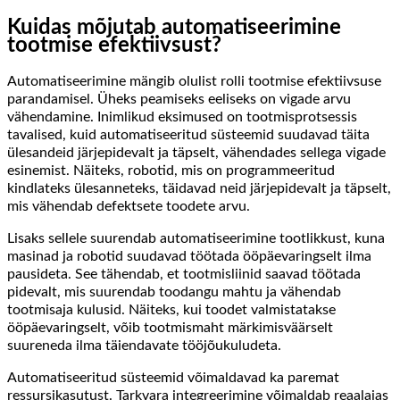
Kuidas mõjutab automatiseerimine
tootmise efektiivsust?
Automatiseerimine mängib olulist rolli tootmise efektiivsuse
parandamisel. Üheks peamiseks eeliseks on vigade arvu
vähendamine. Inimlikud eksimused on tootmisprotsessis
tavalised, kuid automatiseeritud süsteemid suudavad täita
ülesandeid järjepidevalt ja täpselt, vähendades sellega vigade
esinemist. Näiteks, robotid, mis on programmeeritud
kindlateks ülesanneteks, täidavad neid järjepidevalt ja täpselt,
mis vähendab defektsete toodete arvu.
Lisaks sellele suurendab automatiseerimine tootlikkust, kuna
masinad ja robotid suudavad töötada ööpäevaringselt ilma
pausideta. See tähendab, et tootmisliinid saavad töötada
pidevalt, mis suurendab toodangu mahtu ja vähendab
tootmisaja kulusid. Näiteks, kui toodet valmistatakse
ööpäevaringselt, võib tootmismaht märkimisväärselt
suureneda ilma täiendavate tööjõukuludeta.
Automatiseeritud süsteemid võimaldavad ka paremat
ressursikasutust. Tarkvara integreerimine võimaldab reaalajas