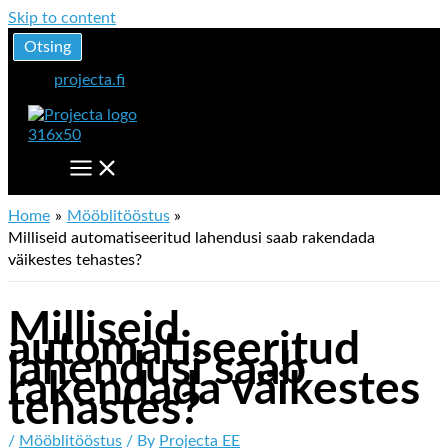
Skip to content
Otsing
projecta.fi
Home
Mööblitööstus
Milliseid automatiseeritud lahendusi saab rakendada
väikestes tehastes?
Milliseid
automatiseeritud
lahendusi saab
rakendada väikestes
tehastes?
/
Mööblitööstus
/ By
Projecta EE