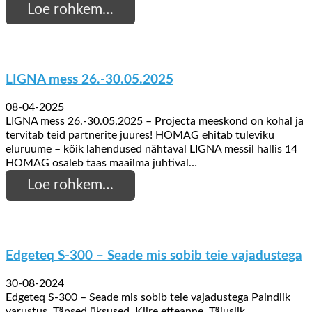
Loe rohkem…
LIGNA mess 26.-30.05.2025
08-04-2025
LIGNA mess 26.-30.05.2025 – Projecta meeskond on kohal ja
tervitab teid partnerite juures! HOMAG ehitab tuleviku
eluruume – kõik lahendused nähtaval LIGNA messil hallis 14
HOMAG osaleb taas maailma juhtival…
Loe rohkem…
Edgeteq S-300 – Seade mis sobib teie vajadustega
30-08-2024
Edgeteq S-300 – Seade mis sobib teie vajadustega Paindlik
varustus. Täpsed üksused. Kiire etteanne. Täiuslik