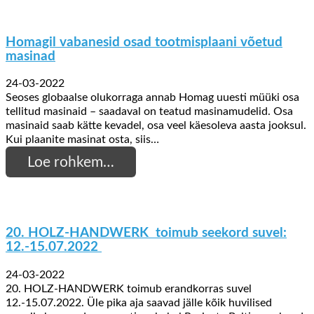
Homagil vabanesid osad tootmisplaani võetud
masinad
24-03-2022
Seoses globaalse olukorraga annab Homag uuesti müüki osa
tellitud masinaid – saadaval on teatud masinamudelid. Osa
masinaid saab kätte kevadel, osa veel käesoleva aasta jooksul.
Kui plaanite masinat osta, siis…
Loe rohkem…
20. HOLZ-HANDWERK toimub seekord suvel:
12.-15.07.2022
24-03-2022
20. HOLZ-HANDWERK toimub erandkorras suvel
12.-15.07.2022. Üle pika aja saavad jälle kõik huvilised