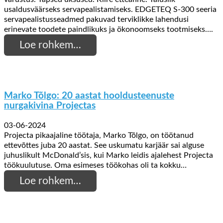
usaldusväärseks servapealistamiseks. EDGETEQ S-300 seeria
servapealistusseadmed pakuvad terviklikke lahendusi
erinevate toodete paindlikuks ja ökonoomseks tootmiseks….
Loe rohkem…
Marko Tõlgo: 20 aastat hooldusteenuste
nurgakivina Projectas
03-06-2024
Projecta pikaajaline töötaja, Marko Tõlgo, on töötanud
ettevõttes juba 20 aastat. See uskumatu karjäär sai alguse
juhuslikult McDonald’sis, kui Marko leidis ajalehest Projecta
töökuulutuse. Oma esimeses töökohas oli ta kokku…
Loe rohkem…