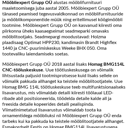
Mööbliexpert Grupp OÜ
alustas mööblifurnituuri
maaletoomisega juba aastal 2005. Mööbiexpert Grupp OÜ
tänased peamised tegevusvaldkonnad on mööblifurnituuride
ja mööblikomponentide müük ning eritellimusel köögimööbli
tootmine. Mööbiexpert Grupp OÜ on kasvanud kiiresti oma
piirkonna üheks kaasaegseimat seadmeparki omavaks
mööblitootjaks. Seadmepargi moodustavad: Holzma
plaadisaag Optimat HPP230, kandimasin Brandt Highflex
1440 ja CNC-puurimiskeskus Weeke BHX 050. Oma
tootevaliku laiendamiseks soetas.
Mööbiexpert Grupp OÜ 2018 aastal lisaks
Homag BMG114L
CNC-tööluskeskuse
. Uue töötluskeskusega on võimalik
lihtsustada paljusid tootmisprotsesse kuid lisaks sellele on
võimalik pakkuda allhanget ka teistele mööblitootjatele. Uue
Homag BMG 114L töötluskeskuse teeb multifunktsionaalseks
lisavarustus, mis võimaldab detaili kiiresti töölaual LED-
ribade abil positsioneerida, töödelda detaile kalde all ja
freesida detaile kopeerides detaili pealispinda.
Viimatinimetatud lisavarustus võimaldab toota ka
ornamentidega mööbliuksi nii Mööbiexpert Grupp OÜ enda
tarbeks kui ka pakkuda ka teistele mööblitootjatele allhanget.
Esmakordselt Eestis on Homag BMG114L lisavarustusena