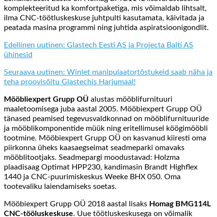
komplekteeritud ka komfortpaketiga, mis võimaldab lihtsalt,
ilma CNC-töötluskeskuse juhtpulti kasutamata, käivitada ja
peatada masina programmi ning juhtida
aspiratsioonigondlit
.
Edellinen uutinen: Glastech Eesti AS ja Projecta Balti AS
ühinesid
Seuraava uutinen: Winlet manipulaatortõstukeid saab näha ja
teha proovisõitu Glastechis Harjumaal!
Mööbliexpert Grupp OÜ
alustas mööblifurnituuri
maaletoomisega juba aastal 2005. Mööbiexpert Grupp OÜ
tänased peamised tegevusvaldkonnad on mööblifurnituuride
ja mööblikomponentide müük ning eritellimusel köögimööbli
tootmine. Mööbiexpert Grupp OÜ on kasvanud kiiresti oma
piirkonna üheks kaasaegseimat seadmeparki omavaks
mööblitootjaks. Seadmepargi moodustavad: Holzma
plaadisaag Optimat HPP230, kandimasin Brandt Highflex
1440 ja CNC-puurimiskeskus Weeke BHX 050. Oma
tootevaliku laiendamiseks soetas.
Mööbiexpert Grupp OÜ 2018 aastal lisaks
Homag BMG114L
CNC-tööluskeskuse
. Uue töötluskeskusega on võimalik