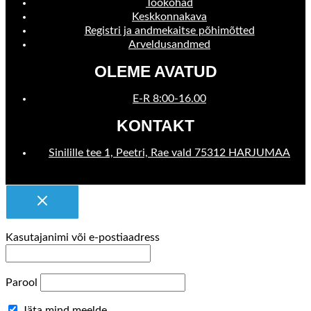
Töökohad
Keskkonnakava
Registri ja andmekaitse põhimõtted
Arveldusandmed
OLEME AVATUD
E-R 8:00-16.00
KONTAKT
Sinilille tee 1, Peetri, Rae vald 75312 HARJUMAA
Kasutajanimi või e-postiaadress
Parool
Jäta mind meelde