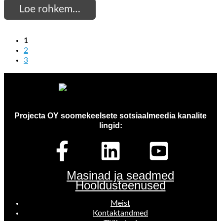
Loe rohkem…
1
2
3
Projecta OY soomekeelsete sotsiaalmeedia kanalite
lingid:
Masinad ja seadmed
Hooldusteenused
Meist
Kontaktandmed