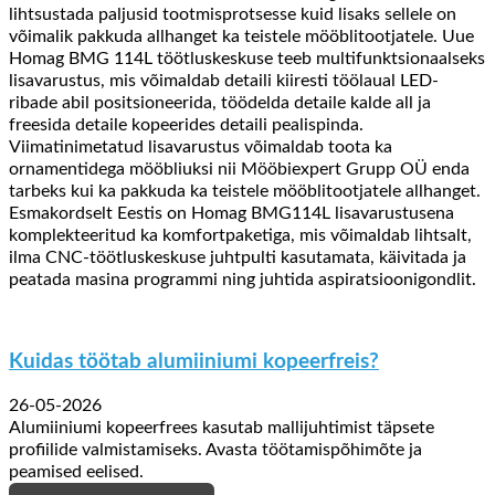
lihtsustada paljusid tootmisprotsesse kuid lisaks sellele on
võimalik pakkuda allhanget ka teistele mööblitootjatele. Uue
Homag BMG 114L töötluskeskuse teeb multifunktsionaalseks
lisavarustus, mis võimaldab detaili kiiresti töölaual LED-
ribade abil positsioneerida, töödelda detaile kalde all ja
freesida detaile kopeerides detaili pealispinda.
Viimatinimetatud lisavarustus võimaldab toota ka
ornamentidega mööbliuksi nii Mööbiexpert Grupp OÜ enda
tarbeks kui ka pakkuda ka teistele mööblitootjatele allhanget.
Esmakordselt Eestis on Homag BMG114L lisavarustusena
komplekteeritud ka komfortpaketiga, mis võimaldab lihtsalt,
ilma CNC-töötluskeskuse juhtpulti kasutamata, käivitada ja
peatada masina programmi ning juhtida
aspiratsioonigondlit
.
Kuidas töötab alumiiniumi kopeerfreis?
26-05-2026
Alumiiniumi kopeerfrees kasutab mallijuhtimist täpsete
profiilide valmistamiseks. Avasta töötamispõhimõte ja
peamised eelised.