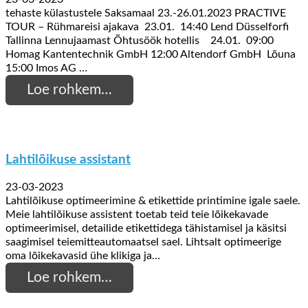
tehaste külastustele Saksamaal 23.-26.01.2023 PRACTIVE
TOUR – Rühmareisi ajakava 23.01. 14:40 Lend Düsselforfi
Tallinna Lennujaamast Õhtusöök hotellis 24.01. 09:00
Homag Kantentechnik GmbH 12:00 Altendorf GmbH Lõuna
15:00 Imos AG …
Loe rohkem…
Lahtilõikuse assistant
23-03-2023
Lahtilõikuse optimeerimine & etikettide printimine igale saele.
Meie lahtilõikuse assistent toetab teid teie lõikekavade
optimeerimisel, detailide etikettidega tähistamisel ja käsitsi
saagimisel teiemitteautomaatsel sael. Lihtsalt optimeerige
oma lõikekavasid ühe klikiga ja…
Loe rohkem…