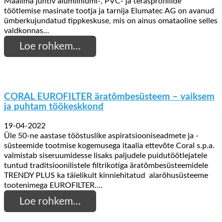
Maailma juhtiv alumiiniumi-, PVC- ja terasprofiilide
töötlemise masinate tootja ja tarnija Elumatec AG on avanud
ümberkujundatud tippkeskuse, mis on ainus omataoline selles
valdkonnas…
Loe rohkem…
CORAL EUROFILTER äratõmbesüsteem – vaiksem
ja puhtam töökeskkond
19-04-2022
Üle 50-ne aastase tööstuslike aspiratsiooniseadmete ja -
süsteemide tootmise kogemusega itaalia ettevõte Coral s.p.a.
valmistab siseruumidesse lisaks paljudele puidutöötlejatele
tuntud traditsioonilistele filtrikotiga äratõmbesüsteemidele
TRENDY PLUS ka täielikult kinniehitatud alarõhusüsteeme
tootenimega EUROFILTER….
Loe rohkem…