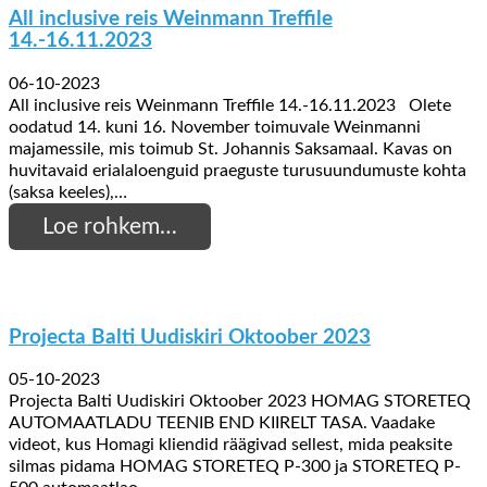
All inclusive reis Weinmann Treffile
14.-16.11.2023
06-10-2023
All inclusive reis Weinmann Treffile 14.-16.11.2023 Olete
oodatud 14. kuni 16. November toimuvale Weinmanni
majamessile, mis toimub St. Johannis Saksamaal. Kavas on
huvitavaid erialaloenguid praeguste turusuundumuste kohta
(saksa keeles),…
Loe rohkem…
Projecta Balti Uudiskiri Oktoober 2023
05-10-2023
Projecta Balti Uudiskiri Oktoober 2023 HOMAG STORETEQ
AUTOMAATLADU TEENIB END KIIRELT TASA. Vaadake
videot, kus Homagi kliendid räägivad sellest, mida peaksite
silmas pidama HOMAG STORETEQ P-300 ja STORETEQ P-