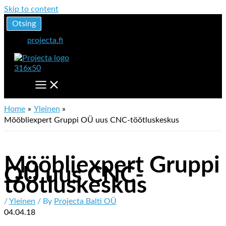
Skip to content
Otsing
projecta.fi
Home
Yleinen
Mööbliexpert Gruppi OÜ uus CNC-töötluskeskus
Mööbliexpert Gruppi
OÜ uus CNC-
töötluskeskus
/
Yleinen
/ By
Projecta Balti OÜ
04.04.18