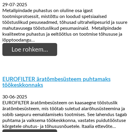
29-07-2025
Metallpindade puhastus on oluline osa igast
tootmisprotsessit, mistõttu on loodud spetsiaalsed
tööstuslikud pesuseadmed, tõhusad ultrahelipesurid ja suure
mahutavusega tööstuslikud pesumasinaid. Metallpindade
kvaliteetne puhastus ja eeltöötlus on tootmise tõhususe ja
lõpptoodangu…
Loe rohkem…
EUROFILTER äratõmbesüsteem puhtamaks
töökeskkonnaks
30-06-2025
EUROFILTER äratõmbesüsteem on kaasaegne tööstuslik
äratõmbesüsteem, mis töötab suletud alarõhusüsteemina ja
sobib saepuru eemaldamiseks tootmises. See lahendus tagab
puhtama ja vaiksema töökeskkonna, vastates puidutööstuse
kõrgetele ohutus- ja tõhususnõuetele. Itaalia ettevõte…