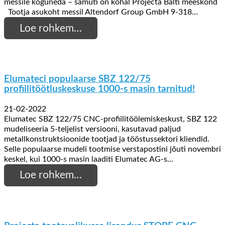
messile koguneda – samuti on kohal Projecta Balti meeskond
Tootja asukoht messil Altendorf Group GmbH 9-318…
Loe rohkem…
Elumateci populaarse SBZ 122/75
profiilitöötluskeskuse 1000-s masin tarnitud!
21-02-2022
Elumatec SBZ 122/75 CNC-profiilitöölemiskeskust, SBZ 122
mudeliseeria 5-teljelist versiooni, kasutavad paljud
metallkonstruktsioonide tootjad ja tööstussektori kliendid.
Selle populaarse mudeli tootmise verstapostini jõuti novembri
keskel, kui 1000-s masin laaditi Elumatec AG-s…
Loe rohkem…