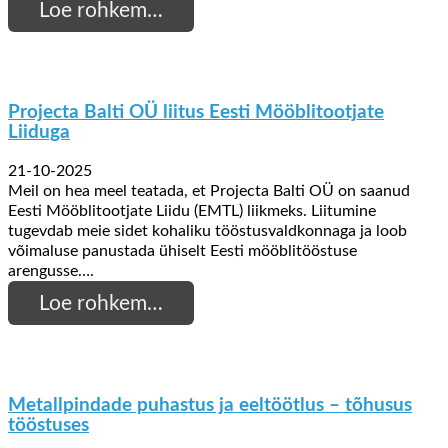
Loe rohkem…
Projecta Balti OÜ liitus Eesti Mööblitootjate
Liiduga
21-10-2025
Meil on hea meel teatada, et Projecta Balti OÜ on saanud
Eesti Mööblitootjate Liidu (EMTL) liikmeks. Liitumine
tugevdab meie sidet kohaliku tööstusvaldkonnaga ja loob
võimaluse panustada ühiselt Eesti mööblitööstuse
arengusse….
Loe rohkem…
Metallpindade puhastus ja eeltöötlus – tõhusus
tööstuses