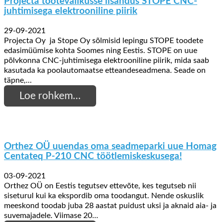
Projecta tootevalikusse lisandus STOPE CNC-
juhtimisega elektrooniline piirik
29-09-2021
Projecta Oy ja Stope Oy sõlmisid lepingu STOPE toodete
edasimüümise kohta Soomes ning Eestis. STOPE on uue
põlvkonna CNC-juhtimisega elektrooniline piirik, mida saab
kasutada ka poolautomaatse etteandeseadmena. Seade on
täpne,…
Loe rohkem…
Orthez OÜ uuendas oma seadmeparki uue Homag
Centateq P-210 CNC töötlemiskeskusega!
03-09-2021
Orthez OÜ on Eestis tegutsev ettevõte, kes tegutseb nii
siseturul kui ka ekspordib oma toodangut. Nende oskuslik
meeskond toodab juba 28 aastat puidust uksi ja aknaid aia- ja
suvemajadele. Viimase 20…