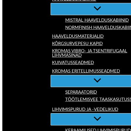
MISTRAL HAAVELDUSKABIINID
NORMFINISH HAAVELDUSKABII
HAAVELDUSMATERJALID
KÕRGSURVEPESU KAPID
KROMAS VIBRO- JA TSENTRIFUGAAL
LIHVMASINAD
KUIVATUSSEADMED
KROMAS ERITELLIMUSSEADMED
SEPARAATORID
TÖÖTLEMISVEE TAASKASUTUS
LIHVIMISPURUD JA -VEDELIKUD
KERAAMILISED LIHVIMISPURUD