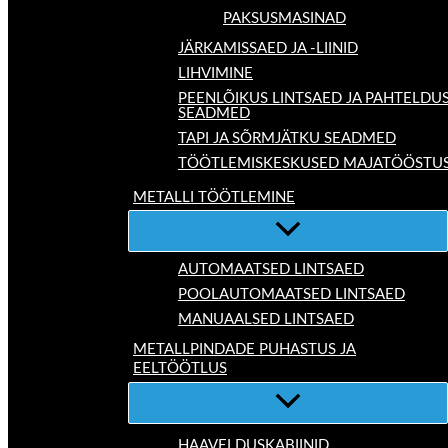
PAKSUSMASINAD
JÄRKAMISSAED JA -LIINID
LIHVIMINE
PEENLÕIKUS LINTSAED JA PAHTELDU
SEADMED
TAPI JA SÕRMJÄTKU SEADMED
TÖÖTLEMISKESKUSED MAJATÖÖSTU
METALLI TÖÖTLEMINE
AUTOMAATSED LINTSAED
POOLAUTOMAATSED LINTSAED
MANUAALSED LINTSAED
METALLPINDADE PUHASTUS JA
EELTÖÖTLUS
HAAVELDUSKABIINID