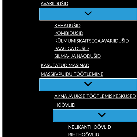
AVARIIDUŠID
KEHADUŠID
KOMBIDUŠID
KÜLMUMISKAITSEGA AVARIIDUŠID
PAAGIGA DUŠID
SILMA- JA NÄODUŠID
KASUTATUD MASINAD
MASSIIVPUIDU TÖÖTLEMINE
AKNA JA UKSE TÖÖTLEMISKESKUSED
HÖÖVLID
NELIKANTHÖÖVLID
RIHTHÖÖVLID