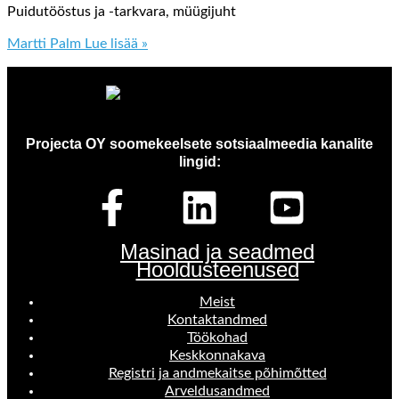
Puidutööstus ja -tarkvara, müügijuht
Martti Palm
Lue lisää »
Projecta OY soomekeelsete sotsiaalmeedia kanalite
lingid:
Masinad ja seadmed
Hooldusteenused
Meist
Kontaktandmed
Töökohad
Keskkonnakava
Registri ja andmekaitse põhimõtted
Arveldusandmed