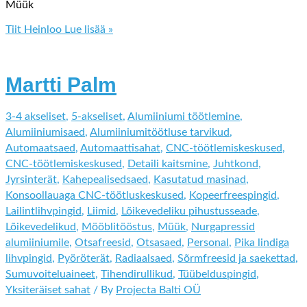
Müük
Tiit Heinloo
Lue lisää »
Martti Palm
3-4 akseliset
,
5-akseliset
,
Alumiiniumi töötlemine
,
Alumiiniumisaed
,
Alumiiniumitöötluse tarvikud
,
Automaatsaed
,
Automaattisahat
,
CNC-töötlemiskeskused
,
CNC-töötlemiskeskused
,
Detaili kaitsmine
,
Juhtkond
,
Jyrsinterät
,
Kahepealisedsaed
,
Kasutatud masinad
,
Konsoollauaga CNC-töötluskeskused
,
Kopeerfreespingid
,
Lailintlihvpingid
,
Liimid
,
Lõikevedeliku pihustusseade
,
Lõikevedelikud
,
Mööblitööstus
,
Müük
,
Nurgapressid
alumiiniumile
,
Otsafreesid
,
Otsasaed
,
Personal
,
Pika lindiga
lihvpingid
,
Pyöröterät
,
Radiaalsaed
,
Sõrmfreesid ja saekettad
,
Sumuvoiteluaineet
,
Tihendirullikud
,
Tüübelduspingid
,
Yksiteräiset sahat
/ By
Projecta Balti OÜ