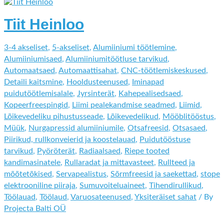
Tiit Heinloo
3-4 akseliset
,
5-akseliset
,
Alumiiniumi töötlemine
,
Alumiiniumisaed
,
Alumiiniumitöötluse tarvikud
,
Automaatsaed
,
Automaattisahat
,
CNC-töötlemiskeskused
,
Detaili kaitsmine
,
Hooldusteenused
,
Iminapad
puidutöötlemisalale
,
Jyrsinterät
,
Kahepealisedsaed
,
Kopeerfreespingid
,
Liimi pealekandmise seadmed
,
Liimid
,
Lõikevedeliku pihustusseade
,
Lõikevedelikud
,
Mööblitööstus
,
Müük
,
Nurgapressid alumiiniumile
,
Otsafreesid
,
Otsasaed
,
Piirikud, rullkonveierid ja koostelauad
,
Puidutööstuse
tarvikud
,
Pyöröterät
,
Radiaalsaed
,
Riepe tooted
kandimasinatele
,
Rullaradat ja mittavasteet
,
Rullteed ja
mõõtetõkised
,
Servapealistus
,
Sõrmfreesid ja saekettad
,
stope
elektrooniline piiraja
,
Sumuvoiteluaineet
,
Tihendirullikud
,
Töölauad
,
Töölaud
,
Varuosateenused
,
Yksiteräiset sahat
/ By
Projecta Balti OÜ