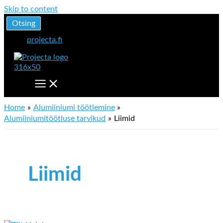
Skip to content
Otsing
projecta.fi
Home
Alumiiniumi töötlemine
Alumiiniumitöötluse tarvikud
Liimid
Liimid