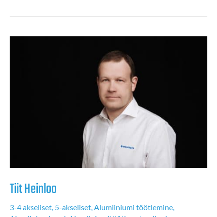
lisandus
STOPE
CNC-
juhtimisega
elektrooniline
piirik
Tiit Heinloo
3-4 akseliset
,
5-akseliset
,
Alumiiniumi töötlemine
,