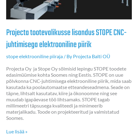
Projecta tootevalikusse lisandus STOPE CNC-
juhtimisega elektrooniline piirik
stope elektrooniline piiraja
/ By
Projecta Balti OÜ
Projecta Oy ja Stope Oy sõlmisid lepingu STOPE toodete
edasimüümise kohta Soomes ning Eestis. STOPE on uue
põlvkonna CNC-juhtimisega elektrooniline piirik, mida saab
kasutada ka poolautomaatse etteandeseadmena. Seade on
täpne, lihtsalt kasutatav, kiire ja ökonoomne ning see
muudab igapäevase töö lihtsamaks. STOPE tagab
millimeetri täpsusega kvaliteedi ja minimeerib
materjalikadu. Toode on projekteeritud ja valmistatud
Soomes.
Projecta
Lue lisää »
tootevalikusse