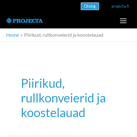
Skip
Otsing
projecta.fi
to
content
Home
Piirikud, rullkonveierid ja koostelauad
Piirikud,
rullkonveierid ja
koostelauad