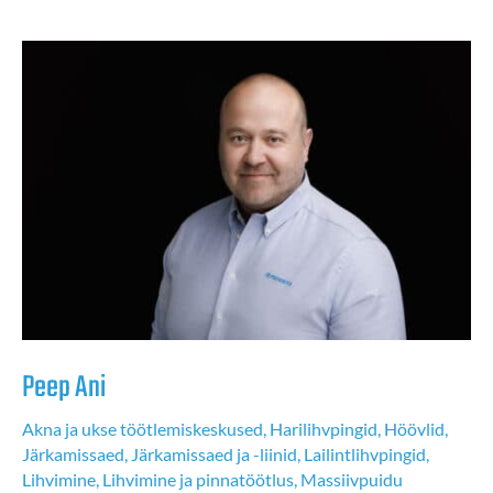
Peep Ani
Akna ja ukse töötlemiskeskused
,
Harilihvpingid
,
Höövlid
,
Järkamissaed
,
Järkamissaed ja -liinid
,
Lailintlihvpingid
,
Lihvimine
,
Lihvimine ja pinnatöötlus
,
Massiivpuidu