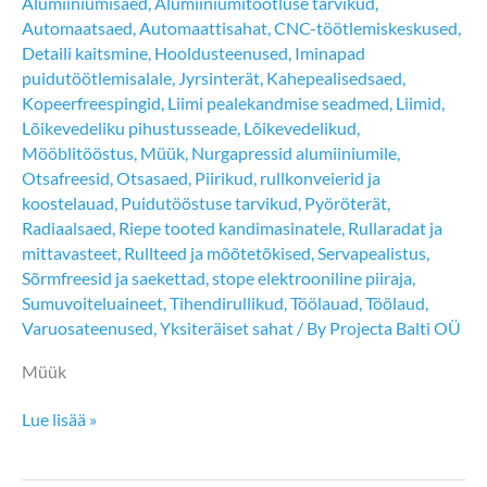
Alumiiniumisaed
,
Alumiiniumitöötluse tarvikud
,
Automaatsaed
,
Automaattisahat
,
CNC-töötlemiskeskused
,
Detaili kaitsmine
,
Hooldusteenused
,
Iminapad
puidutöötlemisalale
,
Jyrsinterät
,
Kahepealisedsaed
,
Kopeerfreespingid
,
Liimi pealekandmise seadmed
,
Liimid
,
Lõikevedeliku pihustusseade
,
Lõikevedelikud
,
Mööblitööstus
,
Müük
,
Nurgapressid alumiiniumile
,
Otsafreesid
,
Otsasaed
,
Piirikud, rullkonveierid ja
koostelauad
,
Puidutööstuse tarvikud
,
Pyöröterät
,
Radiaalsaed
,
Riepe tooted kandimasinatele
,
Rullaradat ja
mittavasteet
,
Rullteed ja mõõtetõkised
,
Servapealistus
,
Sõrmfreesid ja saekettad
,
stope elektrooniline piiraja
,
Sumuvoiteluaineet
,
Tihendirullikud
,
Töölauad
,
Töölaud
,
Varuosateenused
,
Yksiteräiset sahat
/ By
Projecta Balti OÜ
Müük
Tiit
Lue lisää »
Heinloo