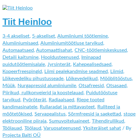
Tiit Heinloo
3-4 akseliset
,
5-akseliset
,
Alumiiniumi töötlemine
,
Alumiiniumisaed
,
Alumiiniumitöötluse tarvikud
,
Automaatsaed
,
Automaattisahat
,
CNC-töötlemiskeskused
,
Detaili kaitsmine
,
Hooldusteenused
,
Iminapad
puidutöötlemisalale
,
Jyrsinterät
,
Kahepealisedsaed
,
Kopeerfreespingid
,
Liimi pealekandmise seadmed
,
Liimid
,
Lõikevedeliku pihustusseade
,
Lõikevedelikud
,
Mööblitööstus
,
Müük
,
Nurgapressid alumiiniumile
,
Otsafreesid
,
Otsasaed
,
Piirikud, rullkonveierid ja koostelauad
,
Puidutööstuse
tarvikud
,
Pyöröterät
,
Radiaalsaed
,
Riepe tooted
kandimasinatele
,
Rullaradat ja mittavasteet
,
Rullteed ja
mõõtetõkised
,
Servapealistus
,
Sõrmfreesid ja saekettad
,
stope
elektrooniline piiraja
,
Sumuvoiteluaineet
,
Tihendirullikud
,
Töölauad
,
Töölaud
,
Varuosateenused
,
Yksiteräiset sahat
/ By
Projecta Balti OÜ