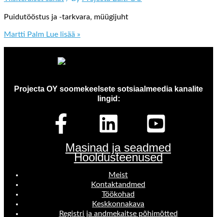
Puidutööstus ja -tarkvara, müügijuht
Martti Palm
Lue lisää »
Projecta OY soomekeelsete sotsiaalmeedia kanalite
lingid:
Masinad ja seadmed
Hooldusteenused
Meist
Kontaktandmed
Töökohad
Keskkonnakava
Registri ja andmekaitse põhimõtted