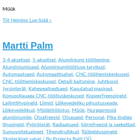
Müük
Tiit Heinloo
Lue lisää »
Martti Palm
3-4 akseliset
,
5-akseliset
,
Alumiiniumi töötlemine
,
Alumiiniumisaed
,
Alumiiniumitöötluse tarvikud
,
Automaatsaed
,
Automaattisahat
,
CNC-töötlemiskeskused
,
CNC-töötlemiskeskused
,
Detaili kaitsmine
,
Juhtkond
,
Jyrsinterät
,
Kahepealisedsaed
,
Kasutatud masinad
,
Konsoollauaga CNC-töötluskeskused
,
Kopeerfreespingid
,
Lailintlihvpingid
,
Liimid
,
Lõikevedeliku pihustusseade
,
Lõikevedelikud
,
Mööblitööstus
,
Müük
,
Nurgapressid
alumiiniumile
,
Otsafreesid
,
Otsasaed
,
Personal
,
Pika lindiga
lihvpingid
,
Pyöröterät
,
Radiaalsaed
,
Sõrmfreesid ja saekettad
,
Sumuvoiteluaineet
,
Tihendirullikud
,
Tüübelduspingid
,
Yksiteräiset sahat
/ By
Projecta Balti OÜ