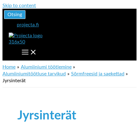
Skip to content
Otsing
projecta.fi
Home
Alumiiniumi töötlemine
Alumiiniumitöötluse tarvikud
Sõrmfreesid ja saekettad
Jyrsinterät
Jyrsinterät