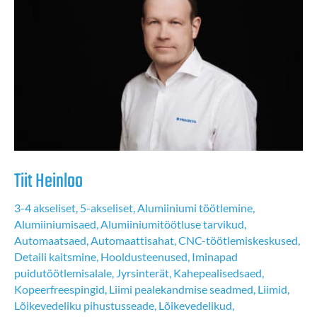
Tiit Heinloo
3-4 akseliset
,
5-akseliset
,
Alumiiniumi töötlemine
,
Alumiiniumisaed
,
Alumiiniumitöötluse tarvikud
,
Automaatsaed
,
Automaattisahat
,
CNC-töötlemiskeskused
,
Detaili kaitsmine
,
Hooldusteenused
,
Iminapad
puidutöötlemisalale
,
Jyrsinterät
,
Kahepealisedsaed
,
Kopeerfreespingid
,
Liimi pealekandmise seadmed
,
Liimid
,
Lõikevedeliku pihustusseade
,
Lõikevedelikud
,