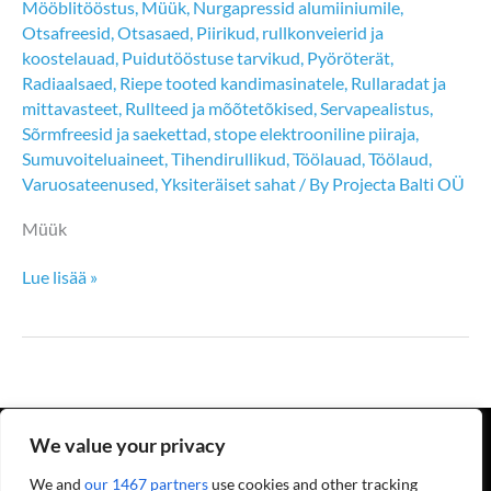
Mööblitööstus
,
Müük
,
Nurgapressid alumiiniumile
,
Otsafreesid
,
Otsasaed
,
Piirikud, rullkonveierid ja
koostelauad
,
Puidutööstuse tarvikud
,
Pyöröterät
,
Radiaalsaed
,
Riepe tooted kandimasinatele
,
Rullaradat ja
mittavasteet
,
Rullteed ja mõõtetõkised
,
Servapealistus
,
Sõrmfreesid ja saekettad
,
stope elektrooniline piiraja
,
Sumuvoiteluaineet
,
Tihendirullikud
,
Töölauad
,
Töölaud
,
Varuosateenused
,
Yksiteräiset sahat
/ By
Projecta Balti OÜ
Müük
Tiit
Lue lisää »
Heinloo
We value your privacy
We and
our 1467 partners
use cookies and other tracking