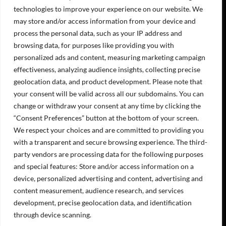
Projecta OY soomekeelsete sotsiaalmeedia kanalite lingid:
technologies to improve your experience on our website. We
may store and/or access information from your device and
process the personal data, such as your IP address and
browsing data, for purposes like providing you with
Masinad ja seadmed
personalized ads and content, measuring marketing campaign
Hooldusteenused
effectiveness, analyzing audience insights, collecting precise
geolocation data, and product development. Please note that
Meist
your consent will be valid across all our subdomains. You can
Kontaktandmed
Töökohad
change or withdraw your consent at any time by clicking the
Keskkonnakava
“Consent Preferences” button at the bottom of your screen.
Registri ja andmekaitse põhimõtted
We respect your choices and are committed to providing you
Arveldusandmed
with a transparent and secure browsing experience. The third-
OLEME AVATUD
party vendors are processing data for the following purposes
and special features: Store and/or access information on a
device, personalized advertising and content, advertising and
E-R 8:00-16.00
content measurement, audience research, and services
development, precise geolocation data, and identification
KONTAKT
through device scanning.